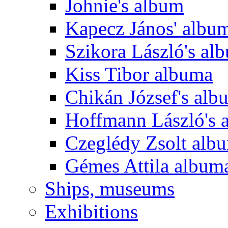
Johnie's album
Kapecz János' albu
Szikora László's al
Kiss Tibor albuma
Chikán József's alb
Hoffmann László's 
Czeglédy Zsolt alb
Gémes Attila album
Ships, museums
Exhibitions