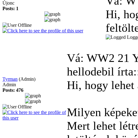
Vá: 
Újonc
Posts: 1
Hi, ho
feltölt
Logg
Vá: WW2
21 
hellodebil írta:
Tyrman
(Admin)
Hi, hogy lehet 
Admin
Posts: 476
Milyen képeke
Mert lehet létr