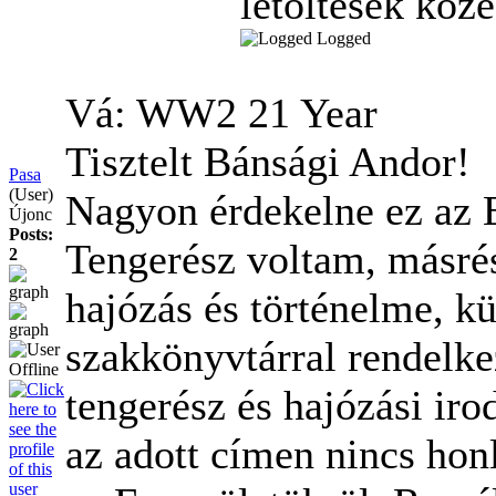
letöltések közé
Logged
Vá: WW2
21 Year
Tisztelt Bánsági Andor!
Pasa
(User)
Nagyon érdekelne ez az E
Újonc
Posts:
Tengerész voltam, másré
2
hajózás és történelme, k
szakkönyvtárral rendelke
tengerész és hajózási ir
az adott címen nincs ho