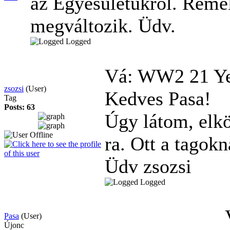
az Egyesületükröl. Remé
megváltozik. Üdv.
Logged
Vá: WW2
21 Y
zsozsi
(User)
Kedves Pasa!
Tag
Posts: 63
Úgy látom, elk
ra. Ott a tagokn
Üdv zsozsi
Logged
Pasa
(User)
Újonc