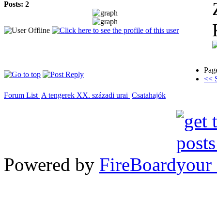
Posts: 2
Pag
<< S
Forum List
A tengerek XX. századi urai
Csatahajók
Powered by
FireBoard