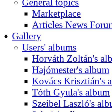
General topics
Marketplace
Articles News Foru
Gallery
Users' albums
Horváth Zoltán's a
Hajómester's album
Kovács Krisztián's 
Tóth Gyula's album
Szeibel Laszló's al