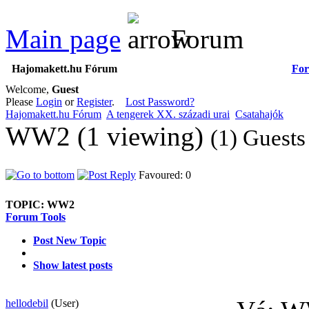
Main page
Forum
Hajomakett.hu Fórum
Fo
Welcome,
Guest
Please
Login
or
Register
.
Lost Password?
Hajomakett.hu Fórum
A tengerek XX. századi urai
Csatahajók
WW2 (1 viewing)
(1) Guests
Favoured: 0
TOPIC:
WW2
Forum Tools
Post New Topic
Show latest posts
hellodebil
(User)