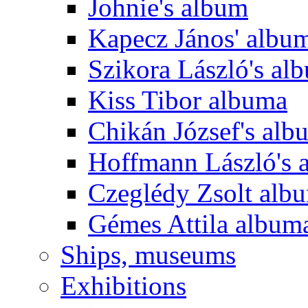
Johnie's album
Kapecz János' albu
Szikora László's al
Kiss Tibor albuma
Chikán József's alb
Hoffmann László's 
Czeglédy Zsolt alb
Gémes Attila album
Ships, museums
Exhibitions