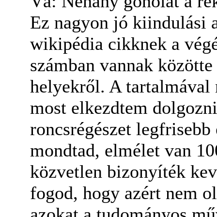
Vá: Néhány gonolat a re
Ez nagyon jó kiindulási a
wikipédia cikknek a vég
számban vannak közötte 
helyekről. A tartalmával
most elkezdtem dolgozni, 
roncsrégészet legfrisebb
mondtad, elmélet van 100
közvetlen bizonyíték kev
fogod, hogy azért nem ol
azokat a tudományos műv