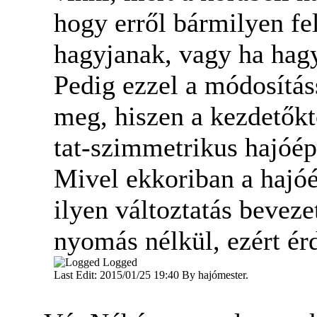
hogy erről bármilyen fe
hagyjanak, vagy ha hagyt
Pedig ezzel a módosítás
meg, hiszen a kezdetőkt
tat-szimmetrikus hajóépí
Mivel ekkoriban a hajóé
ilyen változtatás bevez
nyomás nélkül, ezért é
Logged
Last Edit: 2015/01/25 19:40 By hajómester.