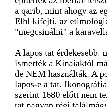
a qarib, mint ahogy az 
Elbl kifejti, az etimológ
"megcsinálni" a karavell
A lapos tat érdekesebb: 
ismerték a Kínaiaktól má
de NEM használták. A po
lapos-e a tat. Ikonográfi
szerint 1680 előtt nem te
tat nagyon régi találmág