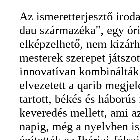
Az ismeretterjesztő iroda
dau származéka", egy óri
elképzelhető, nem kizárh
mesterek szerepet játszot
innovatívan kombinálták
elvezetett a qarib megje
tartott, békés és háborús
keveredés mellett, ami a
napig, még a nyelvben is.
építették az Ibériai-félsz