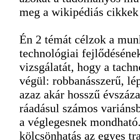
meg a wikipédiás cikkek 
Én 2 témát célzok a mun
technológiai fejlődésén
vizsgálatát, hogy a tach
végül: robbanásszerű, lép
azaz akár hosszű évszáza
ráadásul számos variánsb
a véglegesnek mondható.
kölcsönhatás az egyes tr