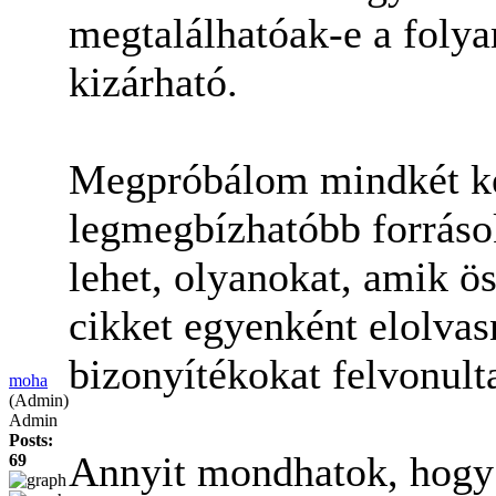
megtalálhatóak-e a foly
kizárható.
Megpróbálom mindkét kér
legmegbízhatóbb források
lehet, olyanokat, amik ö
cikket egyenként elolva
bizonyítékokat felvonult
moha
(Admin)
Admin
Posts:
Annyit mondhatok, hogy 
69