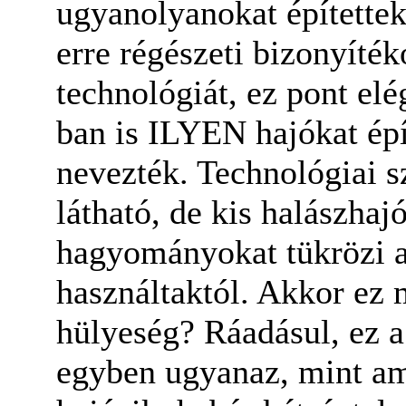
ugyanolyanokat építettek
erre régészeti bizonyíté
technológiát, ez pont elé
ban is ILYEN hajókat ép
nevezték. Technológiai 
látható, de kis halászhaj
hagyományokat tükrözi a 
használtaktól. Akkor ez 
hülyeség? Ráadásul, ez a
egyben ugyanaz, mint am