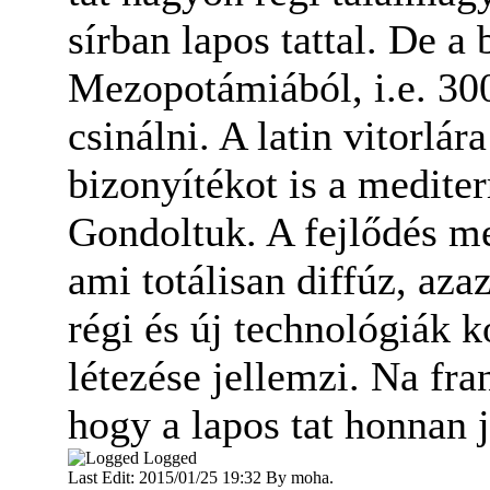
sírban lapos tattal. De a
Mezopotámiából, i.e. 30
csinálni. A latin vitorlár
bizonyítékot is a medite
Gondoltuk. A fejlődés m
ami totálisan diffúz, aza
régi és új technológiák 
létezése jellemzi. Na fr
hogy a lapos tat honnan 
Logged
Last Edit: 2015/01/25 19:32 By moha.