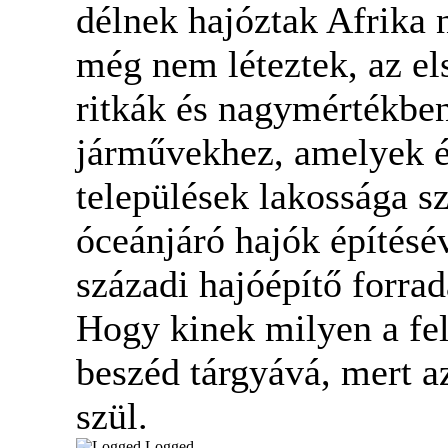
délnek hajóztak Afrika 
még nem léteztek, az el
ritkák és nagymértékben
járművekhez, amelyek ép
települések lakossága 
óceánjáró hajók építésév
századi hajóépítő forra
Hogy kinek milyen a fel
beszéd tárgyává, mert a
szül.
Logged