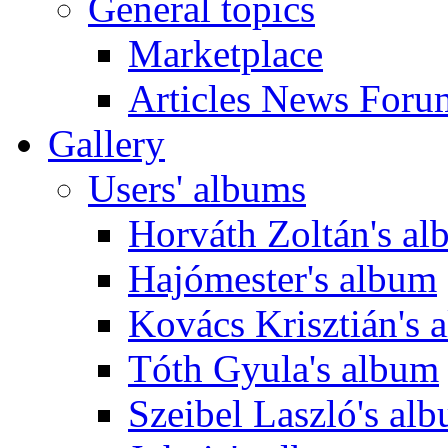
General topics
Marketplace
Articles News Foru
Gallery
Users' albums
Horváth Zoltán's a
Hajómester's album
Kovács Krisztián's 
Tóth Gyula's album
Szeibel Laszló's al