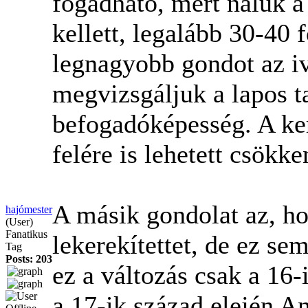
fogadható, mert náluk a
kellett, legalább 30-40 
legnagyobb gondot az ivó
megvizsgáljuk a lapos t
befogadóképesség. A ker
felére is lehetett csökk
A másik gondolat az, ho
hajómester
(User)
Fanatikus
lekerekítettet, de ez se
Tag
Posts: 203
ez a változás csak a 16-
a 17-ik század elején An