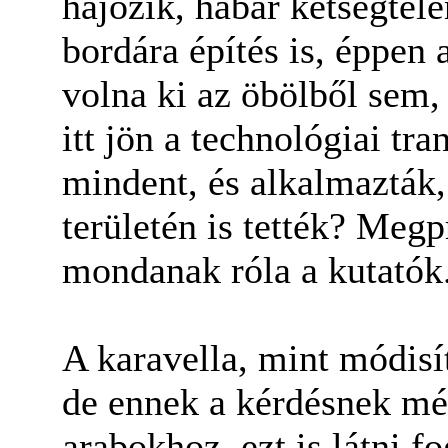
hajózik, habár kétségtelen
bordára építés is, éppen 
volna ki az öbölből sem
itt jön a technológiai tr
mindent, és alkalmazták
területén is tették? Meg
mondanak róla a kutatók
A karavella, mint módisí
de ennek a kérdésnek mé
arabokhoz, ezt is látni f