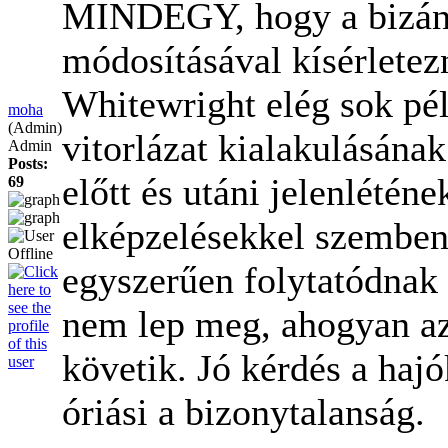
MINDEGY, hogy a bizánci
módosításával kísérletezn
Whitewright elég sok péld
moha
(Admin)
vitorlázat kialakulásána
Admin
Posts:
előtt és utáni jelenlétén
69
elképzelésekkel szemben
egyszerűen folytatódnak
nem lep meg, ahogyan az
követik. Jó kérdés a hajó
óriási a bizonytalanság.