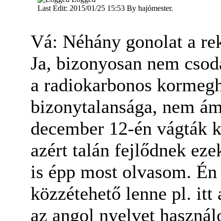
Last Edit: 2015/01/25 15:53 By hajómester.
Vá: Néhány gonolat a re
Ja, bizonyosan nem csoda
a radiokarbonos kormegh
bizonytalansága, nem ám
december 12-én vágták ki
azért talán fejlődnek eze
is épp most olvasom. Én 
közzétehető lenne pl. it
az angol nyelvet használ