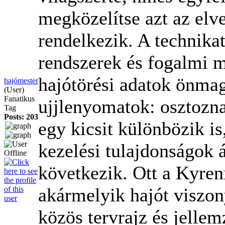
megközelítse azt az elve
rendelkezik. A technika
rendszerek és fogalmi 
hajótörési adatok önma
hajómester
(User)
Fanatikus
ujjlenyomatok: osztozn
Tag
Posts: 203
egy kicsit különbözik is
kezelési tulajdonságok 
következik. Ott a Kyren
akármelyik hajót viszon
közös tervrajz és jelle