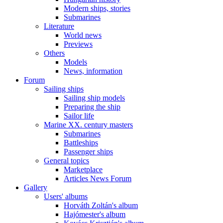
Modern ships, stories
Submarines
Literature
World news
Previews
Others
Models
News, information
Forum
Sailing ships
Sailing ship models
Preparing the ship
Sailor life
Marine XX. century masters
Submarines
Battleships
Passenger ships
General topics
Marketplace
Articles News Forum
Gallery
Users' albums
Horváth Zoltán's album
Hajómester's album