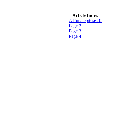
Article Index
A Pinta építése !!!
Page 2
Page 3
Page 4