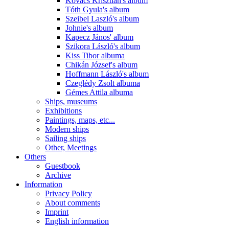
Kovács Krisztián's album
Tóth Gyula's album
Szeibel Laszló's album
Johnie's album
Kapecz János' album
Szikora László's album
Kiss Tibor albuma
Chikán József's album
Hoffmann László's album
Czeglédy Zsolt albuma
Gémes Attila albuma
Ships, museums
Exhibitions
Paintings, maps, etc...
Modern ships
Sailing ships
Other, Meetings
Others
Guestbook
Archive
Information
Privacy Policy
About comments
Imprint
English information