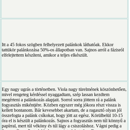
Itt a 45 fokos szögben felhelyezett palánkok láthatóak. Ekkor
tattükör palánkozása 50%-os állapotban van. Sajnos arról a fázisról
elfelejtettem készíteni, amikor a teljes elkészült.
Egy nagy ugrás a történetben. Viola nagy türelmének köszönhetően,
mivel rengeteg kérdéssel nyaggadtam, szép lassan kezdtem
megérteni a palánkozás alapjait. Sorrol sorra jöttem rá a palánk
fogyasztás mikéntjére. Közben egyszer még jókora részt vissza is
kellett bontanom. Bár kevesebbet akartam, de a ragasztó olyan jól
összefogta a palánk csíkokat, hogy jött az egész. Körülbelül 10-15
óra el is készült a palánkozás. Sajnos a fogyasztás nem túl könnyű a
papírral, mert túl véköny és túl lágy a csiszoláshoz. Vágni pedig a