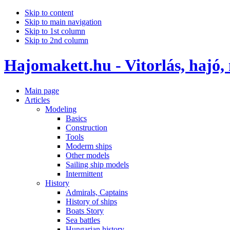
Skip to content
Skip to main navigation
Skip to 1st column
Skip to 2nd column
Hajomakett.hu - Vitorlás, hajó,
Main page
Articles
Modeling
Basics
Construction
Tools
Moderm ships
Other models
Sailing ship models
Intermittent
History
Admirals, Captains
History of ships
Boats Story
Sea battles
Hungarian history