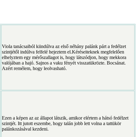
Viola tanácsaiból kiindúlva az első néhány palánk párt a fedélzet
szintjétől indúlva felfelé hejeztem el.Kéréseiteknek megfelelően
elhelyztem egy mérőszallagot is, hogy látszódjon, hogy mekkora
valójában a hajó. Sajnos a vaku fényét visszatükrözte. Bocsánat.
Azért remélem, hogy leolvasható.
Ezen a képen az az állapot látszik, amikor elértem a hátsó fedélzet
szintjét. Itt jutott eszembe, hogy talán jobb lett volna a tattükör
palánkozásával kezdeni.