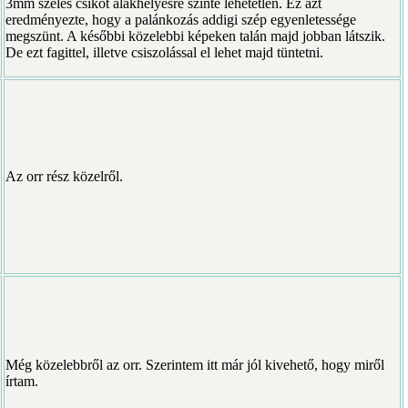
3mm széles csíkot alakhelyesre szinte lehetetlen. Ez azt
eredményezte, hogy a palánkozás addigi szép egyenletessége
megszünt. A későbbi közelebbi képeken talán majd jobban látszik.
De ezt fagittel, illetve csiszolással el lehet majd tüntetni.
Az orr rész közelről.
Még közelebbről az orr. Szerintem itt már jól kivehető, hogy miről
írtam.