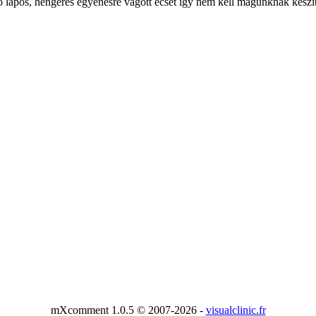
 lapos, hengeres egyenesre vágott ecset így nem kell magunknak készít
mXcomment 1.0.5 © 2007-2026 -
visualclinic.fr