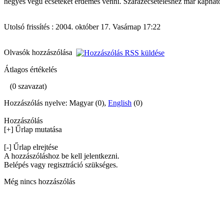
hegyes végű ecseteket érdemes venni. Szárazecseteléshez már kapható
Utolsó frissítés : 2004. október 17. Vasárnap 17:22
Olvasók hozzászólása
Átlagos értékelés
(0 szavazat)
Hozzászólás nyelve: Magyar (0),
English
(0)
Hozzászólás
[+] Űrlap mutatása
[-] Űrlap elrejtése
A hozzászóláshoz be kell jelentkezni.
Belépés vagy regisztráció szükséges.
Még nincs hozzászólás