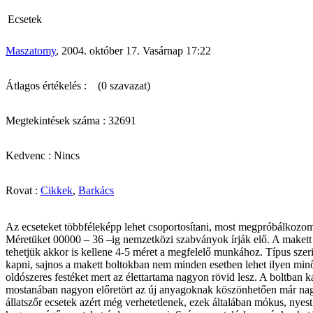
Ecsetek
Maszatomy
, 2004. október 17. Vasárnap 17:22
Átlagos értékelés :
(0 szavazat)
Megtekintések száma : 32691
Kedvenc : Nincs
Rovat :
Cikkek
,
Barkács
Az ecseteket többféleképp lehet csoportosítani, most megpróbálkozom 
Méretüket 00000 – 36 –ig nemzetközi szabványok írják elő. A makett 
tehetjük akkor is kellene 4-5 méret a megfelelő munkához. Típus szeri
kapni, sajnos a makett boltokban nem minden esetben lehet ilyen minős
oldószeres festéket mert az élettartama nagyon rövid lesz. A boltban
mostanában nagyon előretört az új anyagoknak köszönhetően már nag
állatszőr ecsetek azért még verhetetlenek, ezek általában mókus, nyest