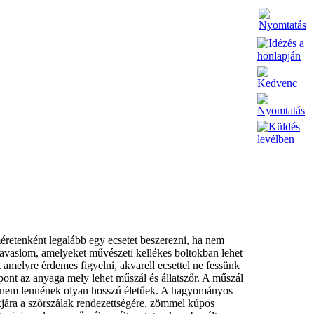
éretenként legalább egy ecsetet beszerezni, ha nem
 javaslom, amelyeket művészeti kellékes boltokban lehet
amelyre érdemes figyelni, akvarell ecsettel ne fessünk
pont az anyaga mely lehet műszál és állatszőr. A műszál
a nem lennének olyan hosszú életűek. A hagyományos
akjára a szőrszálak rendezettségére, zömmel kúpos