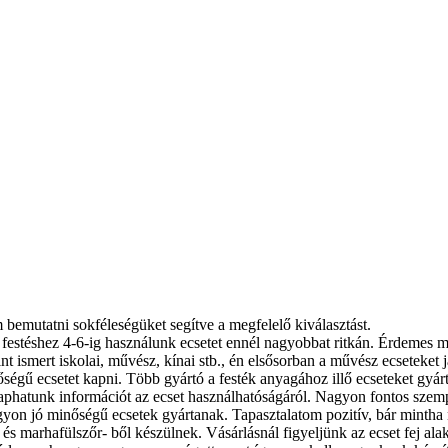
bemutatni sokféleségüket segítve a megfelelő kiválasztást.
festéshez 4-6-ig használunk ecsetet ennél nagyobbat ritkán. Érdemes m
nt ismert iskolai, művész, kínai stb., én elsősorban a művész ecseteket
égű ecsetet kapni. Több gyártó a festék anyagához illő ecseteket gyárt 
 kaphatunk információt az ecset használhatóságáról. Nagyon fontos szem
yon jó minőségű ecsetek gyártanak. Tapasztalatom pozitív, bár minth
 és marhafülszőr- ből készülnek. Vásárlásnál figyeljünk az ecset fej al