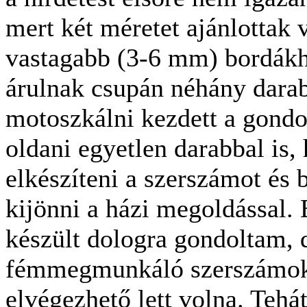
mert két méretet ajánlottak
vastagabb (3-6 mm) bordákh
árulnak csupán néhány dara
motoszkálni kezdett a gondo
oldani egyetlen darabbal is,
elkészíteni a szerszámot és 
kijönni a házi megoldással.
készült dologra gondoltam,
fémmegmunkáló szerszámok
elvégezhető lett volna. Teh