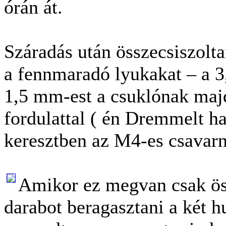
órán át.
Száradás után összecsiszolta
a fennmaradó lyukakat – a 3
1,5 mm-est a csuklónak majd
fordulattal ( én Dremmelt h
keresztben az M4-es csavarna
Amikor ez megvan csak össz
darabot beragasztani a két h