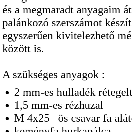
és a megmaradt anyagaim át
palánkozó szerszámot készí
egyszerűen kivitelezhető m
között is.
A szükséges anyagok :
2 mm-es hulladék rétegel
1,5 mm-es rézhuzal
M 4x25 –ös csavar fa alát
keményfa hurkapálca