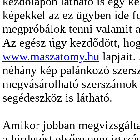
kezdőlapon látható is egy kér
képekkel az ez ügyben ide f
megpróbálok tenni valamit 
Az egész úgy kezdődött, ho
www.maszatomy.hu
lapjait.
néhány kép palánkozó szersz
megvásárolható szerszámok 
segédeszköz is látható.
Amikor jobban megvizsgálta
a hirdetést elsőre nem igazá