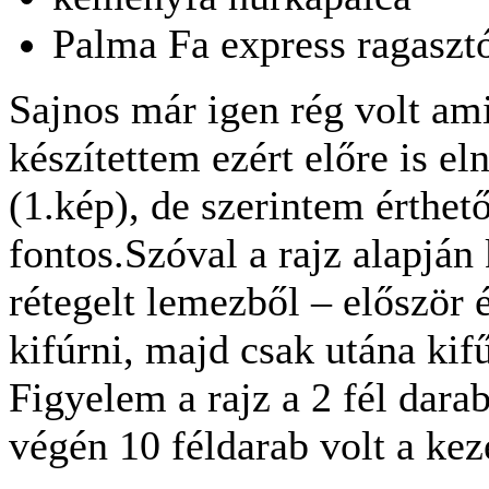
Palma Fa express ragaszt
Sajnos már igen rég volt am
készítettem ezért előre is eln
(1.kép), de szerintem érthető
fontos.Szóval a rajz alapján
rétegelt lemezből – először
kifúrni, majd csak utána kif
Figyelem a rajz a 2 fél dara
végén 10 féldarab volt a ke