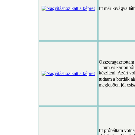
Itt már kivágva lát
Összeragasztottam a
1 mm-es kartonból.
készíteni. Azért vo
tudtam a bordák al
meglepően jól csis
Itt próbáltam voln