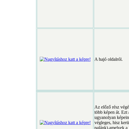
A hajó oldalról.
Az előző rész végé
több képen át. Ezt a
ugyanolyan képein
végleges, hisz kerü
palánk),amelyek a 