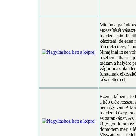
Miután a palánkozá
elkészítését válas
fedélzet szint felet
készíteni, de ezen 
főfedélzet egy 1mm
Ninajánál itt se vo
részben látható lap
tudtam a helyére pr
vágnom az alap lem
furatainak elkészí
készítettem el.
Ezen a képen a fedé
a kép elég rosszul 
nem így van. A kön
fedélzet középvona
es darabkákat. Az 
Úgy gondolom ez mé
döntöttem mert a l
Visszatérve a fedél