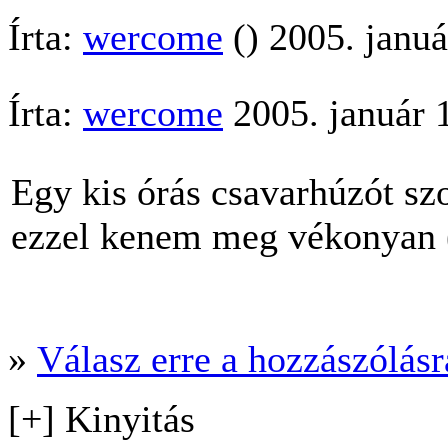
Írta:
wercome
() 2005. januá
Írta:
wercome
2005. január 
Egy kis órás csavarhúzót sz
ezzel kenem meg vékonyan ( 
»
Válasz erre a hozzászólásra
[+] Kinyitás