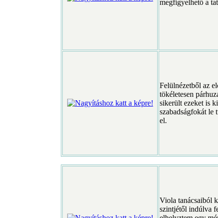
megfigyelhető a tat
Felülnézetből az el
tökéletesen párhuza
sikerült ezeket is
szabadságfokát le
el.
Viola tanácsaiból k
szintjétől indúlva 
elhelyztem egy mér