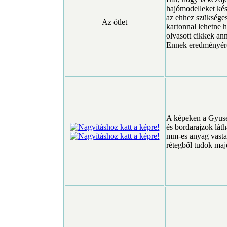
hajómodelleket kés
az ehhez szükséges
Az ötlet
kartonnal lehetne h
olvasott cikkek ann
Ennek eredményéről
A képeken a Gyusea 
és bordarajzok lát
mm-es anyag vasta
rétegből tudok majd