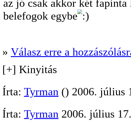
az jó csak akkor két fapinta 
belefogok egybe
»
Válasz erre a hozzászólásra
[+] Kinyitás
Írta:
Tyrman
() 2006. július 
Írta:
Tyrman
2006. július 17