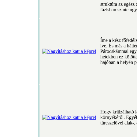
struktúra az egész
fázisban szinte ugy
Íme a kész főfedél
íve. És más a hátt
Párocskámmal együt
hetekben ez kötötte
hajóban a helyén pi
Hogy kritizálható 
környékéről. Egyéb
tűreszelővel alak-,