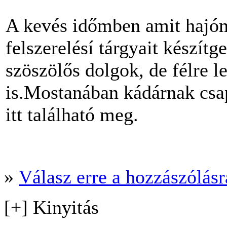
A kevés időmben amit hajóm 
felszerelésí tárgyait készít
szöszölős dolgok, de félre l
is.Mostanában kádárnak csap
itt található meg.
»
Válasz erre a hozzászólásra
[+] Kinyitás