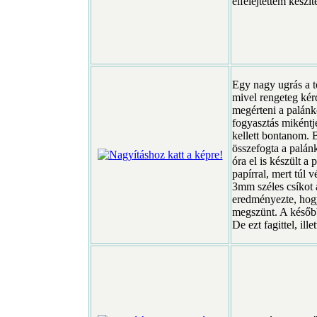
elfelejtettem készít
Egy nagy ugrás a t
mivel rengeteg kér
megérteni a palánko
fogyasztás mikéntj
kellett bontanom. 
összefogta a palán
óra el is készült a
papírral, mert túl 
3mm széles csíkot a
eredményezte, hogy
megszünt. A később
De ezt fagittel, ill