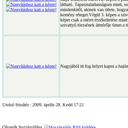
látható. Tapasztalatlanságom miatt, so
mindenkitől, akinek van ötlete, hogyan
kemény réteget.Végül 3. képen a sziva
képet csak a méret érzékeltetése miat
szivattyú törzsének átmérője 6mm a 
Nagyjából itt fog helyet kapni a hajón
Utolsó frissítés : 2009. április 28. Kedd 17:21
Olvasók hozzászólása