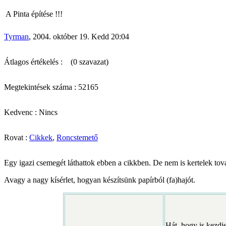
A Pinta építése !!!
Tyrman
, 2004. október 19. Kedd 20:04
Átlagos értékelés :
(0 szavazat)
Megtekintések száma : 52165
Kedvenc : Nincs
Rovat :
Cikkek
,
Roncstemető
Egy igazi csemegét láthattok ebben a cikkben. De nem is kertelek to
Avagy a nagy kísérlet, hogyan készítsünk papírból (fa
)hajót.
Hát, hogy is kezdj