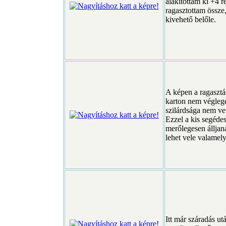
alakítottam ki +4 r
ragasztottam össze
kivehető belőle.
A képen a ragasztás
karton nem véglege
szilárdsága nem vet
Ezzel a kis segéde
merőlegesen álljana
lehet vele valamely
Itt már száradás ut