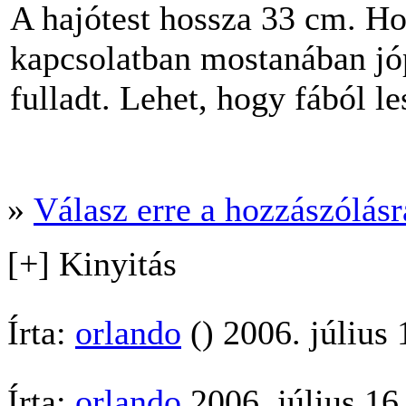
A hajótest hossza 33 cm. Ho
kapcsolatban mostanában j
fulladt. Lehet, hogy fából l
»
Válasz erre a hozzászólásra
[+] Kinyitás
Írta:
orlando
() 2006. július
Írta:
orlando
2006. július 16