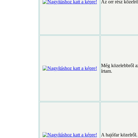
Az orr rész közelrő
Még közelebbről az 
írtam.
A hajófar közelről. 