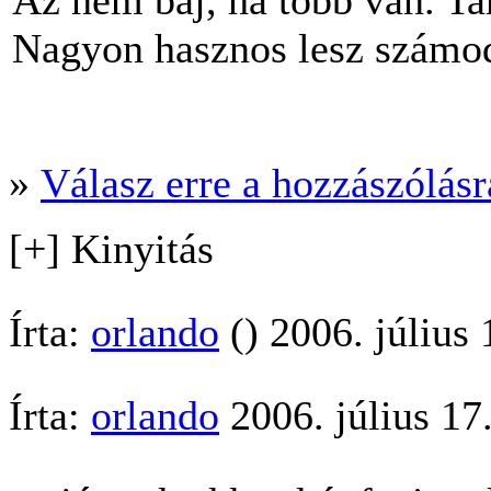
Az nem baj, ha több van. T
Nagyon hasznos lesz számo
»
Válasz erre a hozzászólásra
[+] Kinyitás
Írta:
orlando
() 2006. július 
Írta:
orlando
2006. július 17