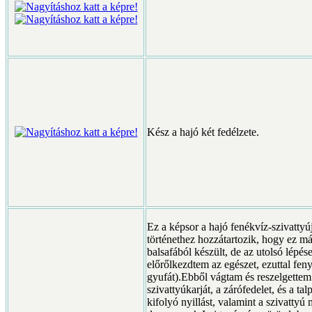
Kész a hajó két fedélzete.
Ez a képsor a hajó fenékvíz-szivattyú
történethez hozzátartozik, hogy ez má
balsafából készült, de az utolsó lépés
előrőlkezdtem az egészet, ezuttal fen
gyufát).Ebből vágtam és reszelgettem
szivattyúkarját, a zárófedelet, és a ta
kifolyó nyillást, valamint a szivattyú