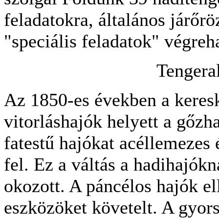
feladatokra, általános járőr
"speciális feladatok" végreh
Tengeral
Az 1850-es években a keresk
vitorláshajók helyett a gőzh
fatestű hajókat acéllemezes 
fel. Ez a váltás a hadihajók
okozott. A páncélos hajók el
eszközöket követelt. A gyors 