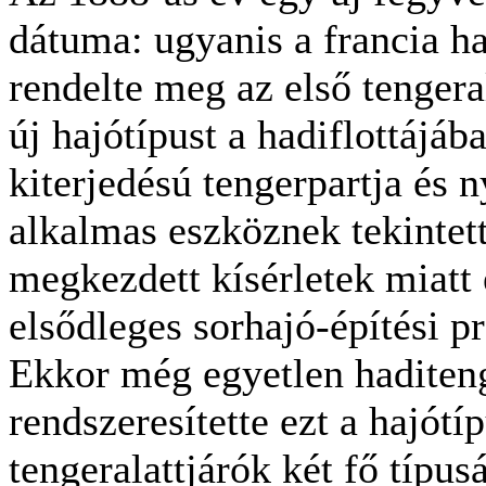
dátuma: ugyanis a francia h
rendelte meg az első tengeral
új hajótípust a hadiflottájáb
kiterjedésú tengerpartja és 
alkalmas eszköznek tekintett
megkezdett kísérletek miatt 
elsődleges sorhajó-építési pr
Ekkor még egyetlen haditen
rendszeresítette ezt a hajótí
tengeralattjárók két fő típusá