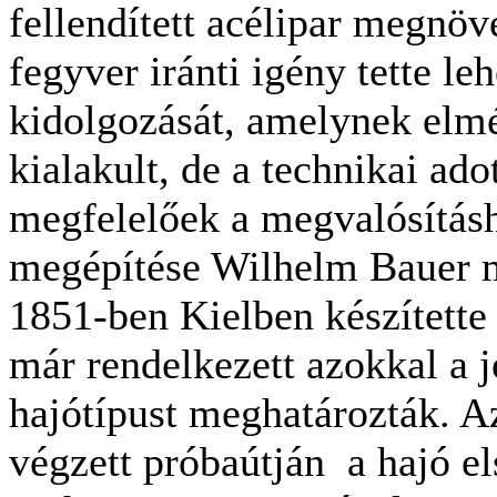
fellendített acélipar megnöv
fegyver iránti igény tette le
kidolgozását, amelynek elmé
kialakult, de a technikai ad
megfelelőek a megvalósításh
megépítése Wilhelm Bauer 
1851-ben Kielben készítette 
már rendelkezett azokkal a 
hajótípust meghatározták. A
végzett próbaútján a hajó el