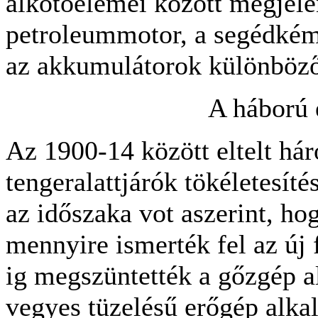
alkotóelemei között megjele
petroleummotor, a segédkémé
az akkumulátorok különböző 
A háború 
Az 1900-14 között eltelt hár
tengeralattjárók tökéletesíté
az időszaka vot aszerint, ho
mennyire ismerték fel az új 
ig megszüntették a gőzgép a
vegyes tüzelésű erőgép alkal