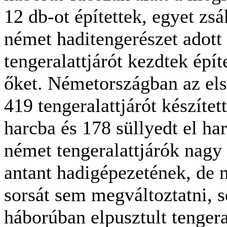
12 db-ot építettek, egyet zs
német haditengerészet adott
tengeralattjárót kezdtek épí
őket. Németországban az els
419 tengeralattjárót készítet
harcba és 178 süllyedt el h
német tengeralattjárók nagy
antant hadigépezetének, de 
sorsát sem megváltoztatni, 
háborúban elpusztult tengera