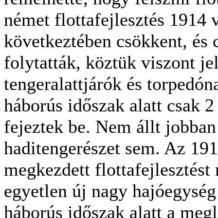
német flottafejlesztés 1914
következtében csökkent, és 
folytatták, köztük viszont je
tengeralattjárók és torpedón
háborús időszak alatt csak 2 
fejeztek be. Nem állt jobba
haditengerészet sem. Az 19
megkezdett flottafejlesztést 
egyetlen új nagy hajóegység
háborús időszak alatt a megl