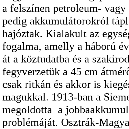
a felszínen petroleum- vagy 
pedig akkumulátorokról tápl
hajóztak. Kialakult az egysé
fogalma, amelly a háború év
át a köztudatba és a szakiro
fegyverzetük a 45 cm átmérőj
csak ritkán és akkor is kiegé
magukkal. 1913-ban a Sie
megoldotta a jobbaakkumulá
problémáját. Osztrák-Magya