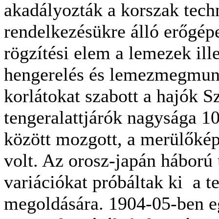
akadályozták a korszak techn
rendelkezésükre álló erőgépe
rögzítési elem a lemezek ille
hengerelés és lemezmegmunk
korlátokat szabott a hajók S
tengeralattjárók nagysága 10
között mozgott, a merülőké
volt. Az orosz-japán háború
variációkat próbáltak ki a t
megoldására. 1904-05-ben e