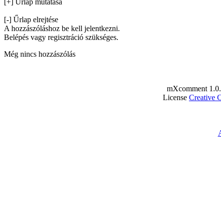
[+] Űrlap mutatása
[-] Űrlap elrejtése
A hozzászóláshoz be kell jelentkezni.
Belépés vagy regisztráció szükséges.
Még nincs hozzászólás
mXcomment 1.0.
License
Creative