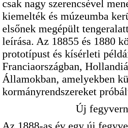
csak nagy szerencsével men
kiemelték és múzeumba kerü
elsőnek megépült tengeralatt
leírása. Az 18855 és 1880 k
prototípust és kísérleti példá
Franciaországban, Hollandiá
Államokban, amelyekben kül
kormányrendszereket próbált
Új fegyvern
Az 1888-as év egy új fegyve