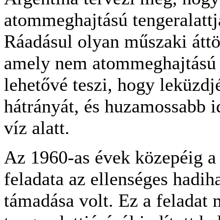
atommeghajtású tengeralattjá
Ráadásul olyan műszaki áttör
amely nem atommeghajtású t
lehetővé teszi, hogy leküzd
hátrányát, és huzamossabb i
víz alatt.
Az 1960-as évek közepéig a 
feladata az ellenséges hadih
támadása volt. Ez a feladat 