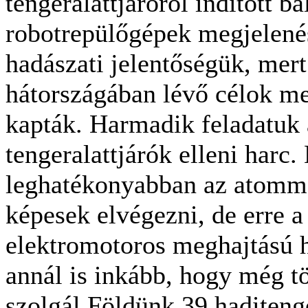
tengeralattjáróról indított ba
robotrepülőgépek megjelené
hadászati jelentőségük, mert
hátországában lévő célok me
kapták. Harmadik feladatuk 
tengeralattjárók elleni harc. 
leghatékonyabban az atomme
képesek elvégezni, de erre a 
elektromotoros meghajtású h
annál is inkább, hogy még t
szolgál Földünk 39 haditeng