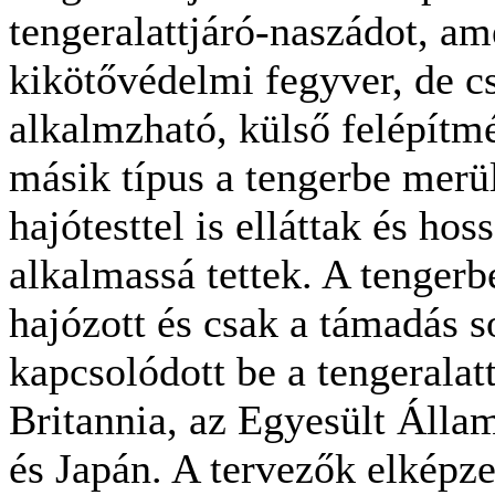
tengeralattjáró-naszádot, a
kikötővédelmi fegyver, de c
alkalmzható, külső felépítm
másik típus a tengerbe merü
hajótesttel is elláttak és hos
alkalmassá tettek. A tengerb
hajózott és csak a támadás s
kapcsolódott be a tengeralat
Britannia, az Egyesült Álla
és Japán. A tervezők elképze