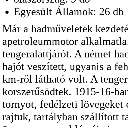
Egyesült Államok: 26 db
Már a hadműveletek kezdeté
apetroleummotor alkalmatlan
tengeralattjárót. A német ha
hajót veszített, ugyanis a f
km-ről látható volt. A tenge
korszerűsödtek. 1915-16-ban
tornyot, fedélzeti lövegeket
rajtuk, tartályban szállított 