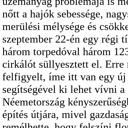
üzemanyag problémája is me
nőtt a hajók sebessége, nagy
merülési mélysége és csökke
szeptember 22-én egy régi tí
három torpedóval három 123
cirkálót süllyesztett el. Err
felfigyelt, íme itt van egy ú
segítségével ki lehet vívni a
Néemetország kényszerűségbő
építés útjára, mivel gazdasá
remélhette, hogy felszíni flo