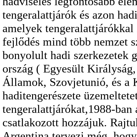
hadviselés legfontosabb ele
tengeralattjárók és azon had
amelyek tengeralattjárókkal
fejlődés mind több nemzet s
bonyolult hadi szerkezetek g
ország ( Egyesült Királyság,
Államok, Szovjetunió, és a 
haditengerészete üzemeltete
tengeralattjárókat,1988-ban
csatlakozott hozzájuk. Rajtu
Argentina tervezi még, hogy