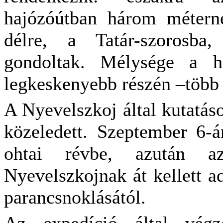
hajózóútban három métern
délre, a Tatár-szorosba
gondoltak. Mélysége a h
legkeskenyebb részén –több
A Nyevelszkoj által kutatáso
közeledett. Szeptember 6-á
ohtai révbe, azután az
Nyevelszkojnak át kellett ad
parancsnoklásától.