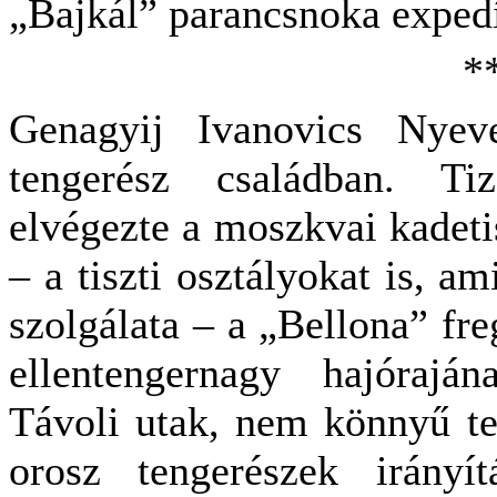
„Bajkál” parancsnoka expedíc
*
Genagyij Ivanovics Nyeve
tengerész családban. Tiz
elvégezte a moszkvai kadeti
– a tiszti osztályokat is, a
szolgálata – a „Bellona” freg
ellentengernagy hajóraján
Távoli utak, nem könnyű ten
orosz tengerészek irányít