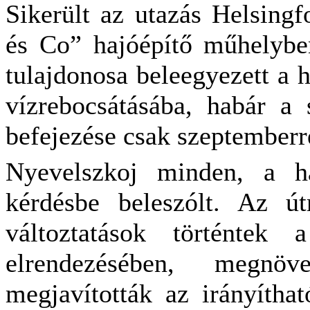
Sikerült az utazás Helsingf
és Co” hajóépítő műhelybe
tulajdonosa beleegyezett a 
vízrebocsátásába, habár a 
befejezése csak szeptemberr
Nyevelszkoj minden, a ha
kérdésbe beleszólt. Az út
változtatások történtek 
elrendezésében, megnöv
megjavították az irányíthat