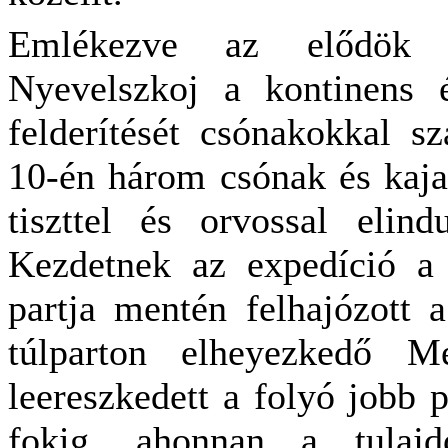
Emlékezve az elődök si
Nyevelszkoj a kontinens é
felderítését csónakokkal s
10-én három csónak és kaja
tiszttel és orvossal elin
Kezdetnek az expedíció a
partja mentén felhajózott 
túlparton elheyezkedő Me
leereszkedett a folyó jobb 
fokig, ahonnan a tulajd