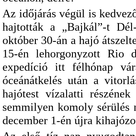
Az időjárás végül is kedvező
hajtották a „Bajkál”-t Dél
október 30-án a hajó átszelt
15-én lehorgonyzott Rio d
expedíció itt félhónap vá
óceánátkelés után a vitorlá
hajótest vízalatti részének
semmilyen komoly sérülés n
december 1-én újra kihajózot