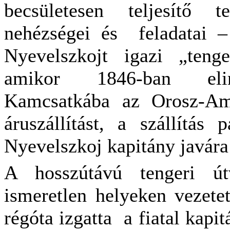
becsületesen teljesítő t
nehézségei és
feladatai 
Nyevelszkojt igazi „tenge
amikor 1846-ban elind
Kamcsatkába az Orosz-Ame
áruszállítást, a szállítás 
Nyevelszkoj kapitány javára 
A hosszútávú tengeri út
ismeretlen helyeken vezetet
régóta izgatta
a fiatal kapi