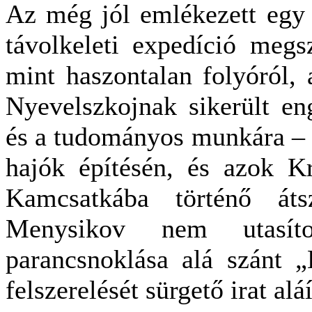
Az még jól emlékezett egy 
távolkeleti expedíció megs
mint haszontalan folyóról, 
Nyevelszkojnak sikerült en
és a tudományos munkára – d
hajók építésén, és azok Kr
Kamcsatkába történő átsz
Menysikov nem utasít
parancsnoklása alá szánt „B
felszerelését sürgető irat alá