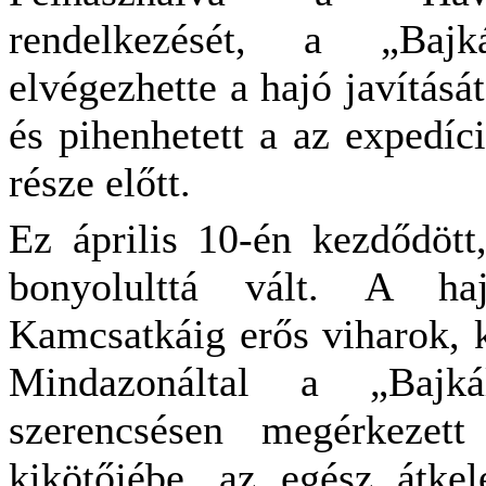
rendelkezését, a „Bajk
elvégezhette a hajó javítását
és pihenhetett a az expedíc
része előtt.
Ez április 10-én kezdődött
bonyolulttá vált. A haj
Kamcsatkáig erős viharok, k
Mindazonáltal a „Bajk
szerencsésen megérkezett
kikötőjébe, az egész átke