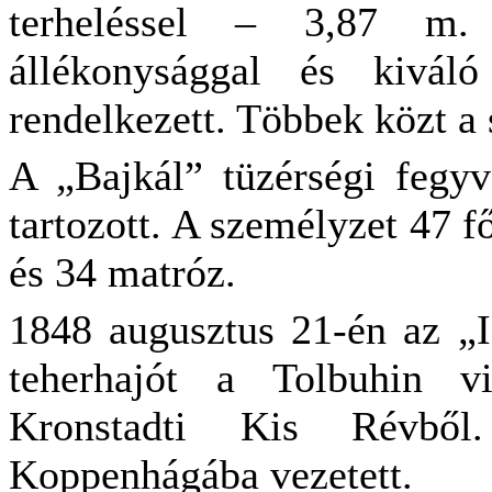
terheléssel – 3,87 m
állékonysággal és kiváló
rendelkezett. Többek közt a
A „Bajkál” tüzérségi fegyv
tartozott. A személyzet 47 főt
és 34 matróz.
1848 augusztus 21-én az „I
teherhajót a Tolbuhin vi
Kronstadti Kis Révbő
Koppenhágába vezetett.