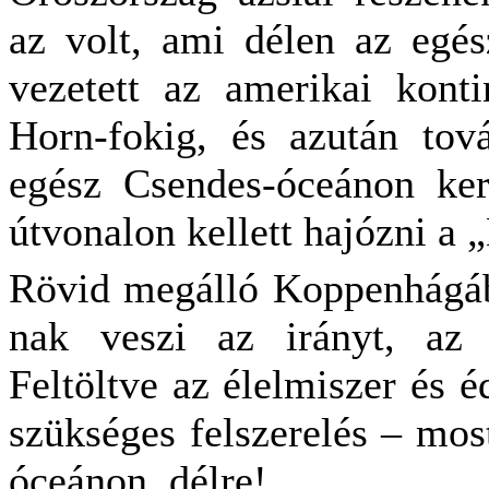
az volt, ami délen az egés
vezetett az amerikai kont
Horn-fokig, és azután to
egész Csendes-óceánon ke
útvonalon kellett hajózni a 
Rövid megálló Koppenhágáb
nak veszi az irányt, az 
Feltöltve az élelmiszer és 
szükséges felszerelés – most
óceánon, délre!