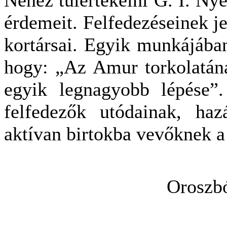
Nehéz túlértékelni G. I. Nye
érdemeit. Felfedezéseinek je
kortársai. Egyik munkájába
hogy: „Az Amur torkolatána
egyik legnagyobb lépése”
felfedezők utódainak, haz
aktívan birtokba vevőknek 
Oroszbó