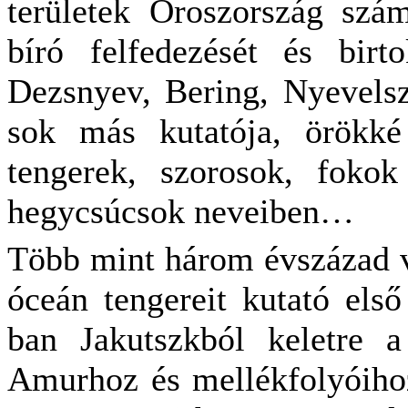
területek Oroszország szám
bíró felfedezését és birt
Dezsnyev, Bering, Nyevelsz
sok más kutatója, örökké
tengerek, szorosok, fokok
hegycsúcsok neveiben…
Több mint három évszázad v
óceán tengereit kutató első
ban Jakutszkból keletre 
Amurhoz és mellékfolyóihoz