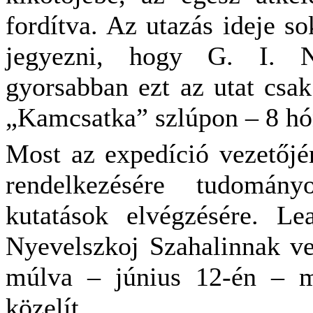
fordítva. Az utazás ideje so
jegyezni, hogy G. I. Ny
gyorsabban ezt az utat csa
„Kamcsatka” szlúpon – 8 hón
Most az expedíció vezetőjé
rendelkezésére tudomány
kutatások elvégzésére. Le
Nyevelszkoj Szahalinnak ve
múlva – június 12-én – má
közelít.