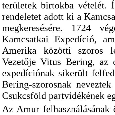
területek birtokba vételét.
rendeletet adott ki a Kamcsa
megkeresésére. 1724 vég
Kamcsatkai Expedíció, am
Amerika közötti szoros lé
Vezetője Vitus Bering, az o
expedíciónak sikerült felfe
Bering-szorosnak neveztek 
Csukcsföld partvidékének eg
Az Amur felhasználásának öt