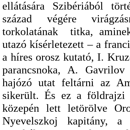
ellátására Szibériából tör
század végére virágz
torkolatának
titka, amine
utazó kísérletezett – a franc
a híres orosz kutató, I. Kru
parancsnoka, A. Gavrilov
hajózó utat feltárni az A
sikerült. És ez a földrajzi
közepén lett letörölve Oro
Nyevelszkoj kapitány, a 