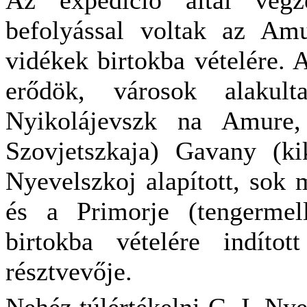
Az expedíció által végze
befolyással voltak az Am
vidékek birtokba vételére. 
erődök, városok alakul
Nyikolájevszk na Amure, 
Szovjetszkaja) Gavany (k
Nyevelszkoj alapított, sok m
és a Primorje (tengermel
birtokba vételére indítot
résztvevője.