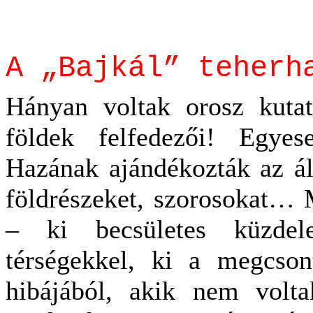
A „Bajkál” teherh
Hányan voltak orosz kutat
földek felfedezői! Egyes
Hazának ajándékozták az ált
földrészeket, szorosokat… 
– ki becsületes küzdel
térségekkel, ki a megcson
hibájából, akik nem volta