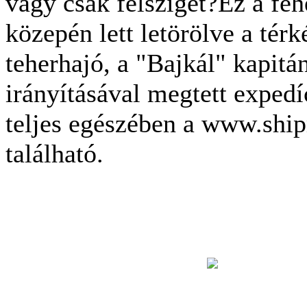
vagy csak félsziget?Ez a feh
közepén lett letörölve a térk
teherhajó, a "Bajkál" kapit
irányításával megtett exped
teljes egészében a www.shi
található.