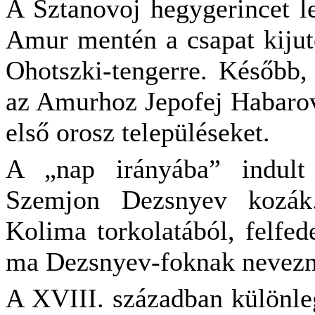
A Sztanovoj hegygerincet l
Amur mentén a csapat kijuto
Ohotszki-tengerre. Később,
az Amurhoz Jepofej Habarov 
első orosz településeket.
A „nap irányába” indult 
Szemjon Dezsnyev kozák.
Kolima torkolatából, felfe
ma Dezsnyev-foknak nevezn
A XVIII. században különleg