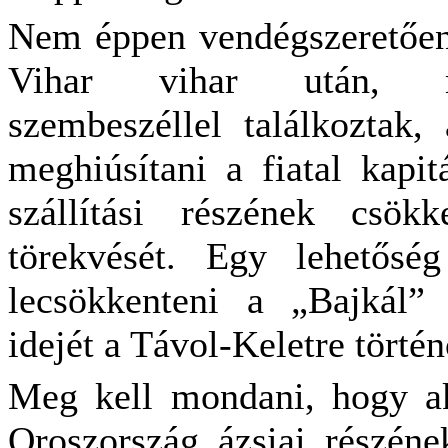
Nem éppen vendégszeretően 
Vihar vihar után, mi
szembeszéllel találkoztak,
meghiúsítani a fiatal kapit
szállítási részének csök
törekvését. Egy lehetős
lecsökkenteni a „Bajkál” 
idejét a Távol-Keletre törté
Meg kell mondani, hogy ak
Oroszország ázsiai részéne