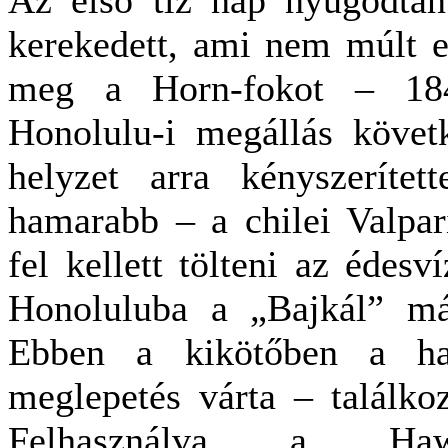
Az első tíz nap nyugodtan 
kerekedett, ami nem múlt e
meg a Horn-fokot – 184
Honolulu-i megállás követ
helyzet arra kényszerítet
hamarabb – a chilei Valpar
fel kellett tölteni az édesv
Honoluluba a „Bajkál” má
Ebben a kikötőben a haj
meglepetés várta – találkoz
Felhasználva a Hawai