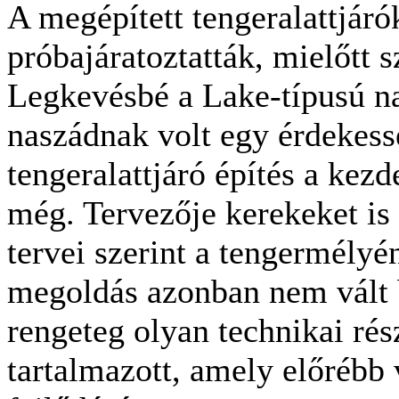
A megépített tengeralattjáró
próbajáratoztatták, mielőtt s
Legkevésbé a Lake-típusú na
naszádnak volt egy érdekessé
tengeralattjáró építés a kezde
még. Tervezője kerekeket is 
tervei szerint a tengermélyé
megoldás azonban nem vált 
rengeteg olyan technikai ré
tartalmazott, amely előrébb