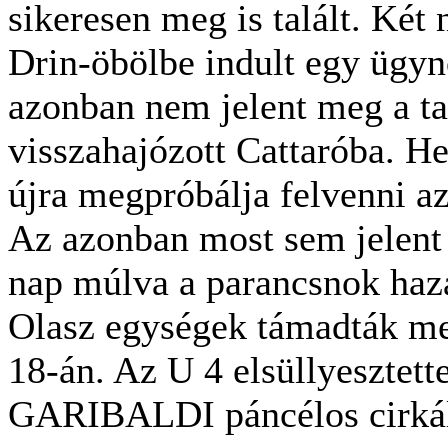
sikeresen meg is talált. Két
Drin-öbölbe indult egy ügyn
azonban nem jelent meg a t
visszahajózott Cattaróba. He
újra megpróbálja felvenni a
Az azonban most sem jelent 
nap múlva a parancsnok hazaf
Olasz egységek támadták me
18-án. Az U 4 elsüllyeszte
GARIBALDI páncélos cirkál