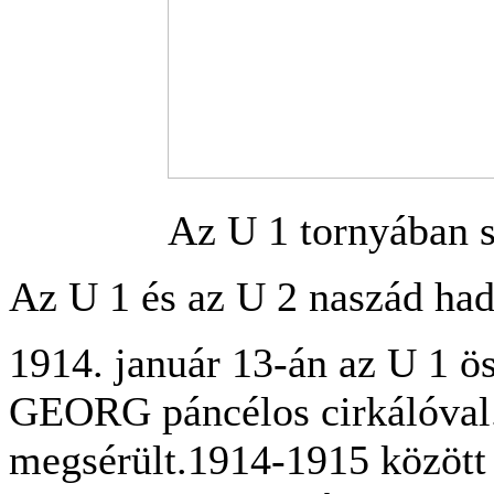
Az U 1 tornyában s
Az U 1 és az U 2 naszád had
1914. január 13-án az U 1 
GEORG páncélos cirkálóval.
megsérült.1914-1915 között a