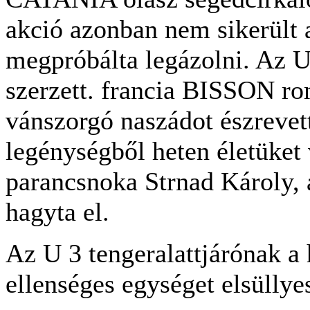
akció azonban nem sikerült a
megpróbálta legázolni. Az U
szerzett. francia BISSON r
vánszorgó naszádot észrevett
legénységből heten életüket 
parancsnoka Strnad Károly, 
hagyta el.
Az U 3 tengeralattjárónak a 
ellenséges egységet elsüllye