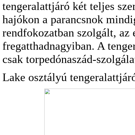
tengeralattjáró két teljes sz
hajókon a parancsnok mindi
rendfokozatban szolgált, az 
fregatthadnagyiban. A tenge
csak torpedónaszád-szolgálat
Lake osztályú tengeralattjár