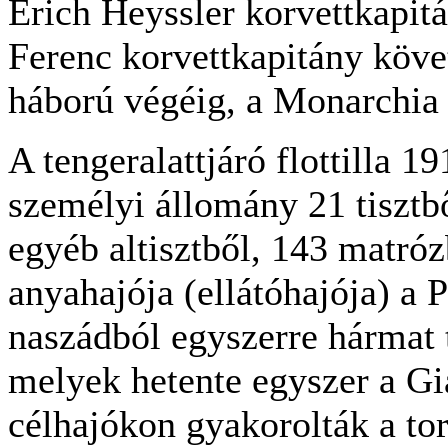
Erich Heyssler korvettkapitá
Ferenc korvettkapitány követ
háború végéig, a Monarchia 
A tengeralattjáró flottilla 19
személyi állomány 21 tisztből
egyéb altisztből, 143 matrózb
anyahajója (ellátóhajója) a P
naszádból egyszerre hármat t
melyek hetente egyszer a Gi
célhajókon gyakorolták a to