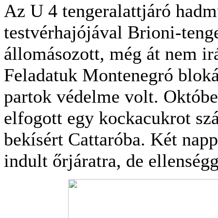
Az U 4 tengeralattjáró hadm
testvérhajójával Brioni-teng
állomásozott, még át nem irá
Feladatuk Montenegró blokád 
partok védelme volt. Októbe
elfogott egy kockacukrot szál
bekísért Cattaróba. Két nap
indult őrjáratra, de ellenség