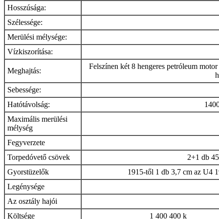
Hosszúsága:
Szélessége:
Merülési mélysége:
Vízkiszorítása:
Felszínen két 8 hengeres petróleum motor h
Meghajtás:
h
Sebessége:
Hatótávolság:
1400
Maximális merülési
mélység
Fegyverzete
Torpedóvető csövek
2+1 db 45 
Gyorstüzelők
1915-től 1 db 3,7 cm az U4 1
Legénysége
Az osztály hajói
Költsége
1 400 400 k