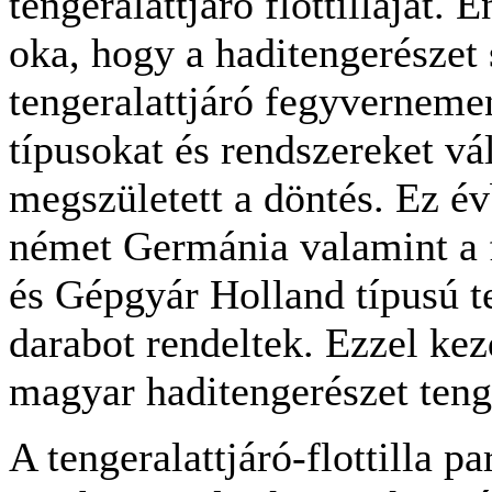
tengeralattjáró flottilláját. 
oka, hogy a haditengerészet 
tengeralattjáró fegyvernemen
típusokat és rendszereket vá
megszületett a döntés. Ez év
német Germánia valamint a 
és Gépgyár Holland típusú te
darabot rendeltek. Ezzel kez
magyar haditengerészet tenge
A tengeralattjáró-flottilla 