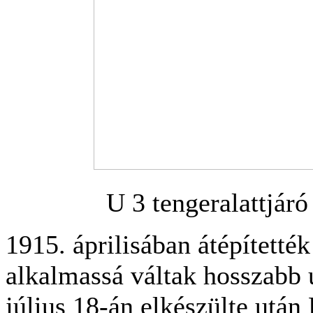
U 3 tengeralattjáró
1915. áprilisában átépítették
alkalmassá váltak hosszabb 
július 18-án elkészülte után