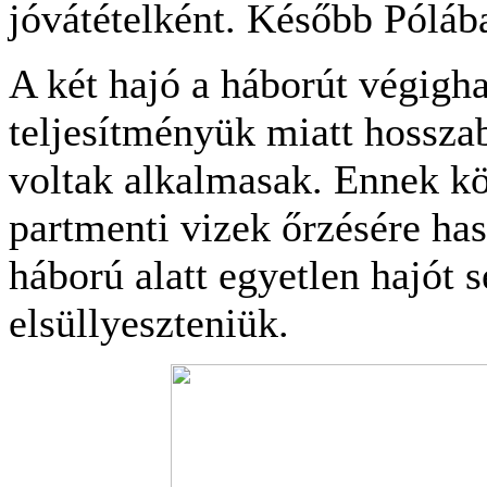
jóvátételként. Később Póláb
A két hajó a háborút végigha
teljesítményük miatt hossza
voltak alkalmasak. Ennek k
partmenti vizek őrzésére ha
háború alatt egyetlen hajót 
elsüllyeszteniük.