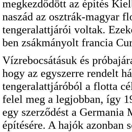
megkezdődött az építés Kiel
naszád az osztrák-magyar fl
tengeralattjárói voltak. Eze
ben zsákmányolt francia Curi
Vízrebocsátásuk és próbajára
hogy az egyszerre rendelt h
tengeralattjáróból a flotta c
felel meg a legjobban, így 1
egy szerződést a Germania M
építésére. A hajók azonban 