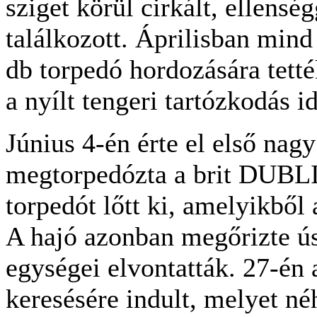
sziget körül cirkált, ellens
találkozott. Áprilisban mind
db torpedó hordozására tett
a nyílt tengeri tartózkodás id
Június 4-én érte el első nagy
megtorpedózta a brit DUBLIN
torpedót lőtt ki, amelyikből a
A hajó azonban megőrizte ús
egységei elvontatták. 27-én 
keresésére indult, melyet n