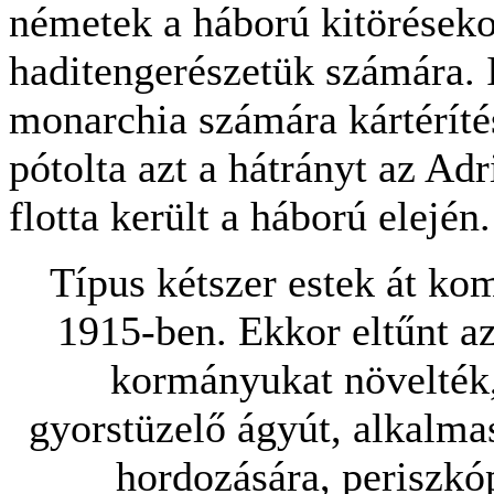
németek a háború kitörésekor
haditengerészetük számára. 
monarchia számára kártérítés
pótolta azt a hátrányt az Adr
flotta került a háború elején.
Típus kétszer estek át ko
1915-ben. Ekkor eltűnt a
kormányukat növelték,
gyorstüzelő ágyút, alkalma
hordozására, periszkóp