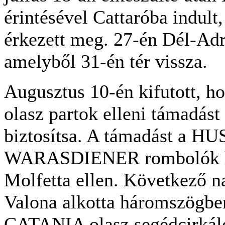
érintésével Cattaróba indul
érkezett meg. 27-én Dél-Adri
amelyből 31-én tér vissza.
Augusztus 10-én kifutott, h
olasz partok elleni támadást
biztosítsa. A támadást a
WARASDIENER rombolók haj
Molfetta ellen. Következő n
Valona alkotta háromszögbe
CATANIA olasz segédcirkál