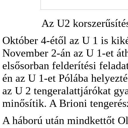
Az U2 korszerűsítés
Október 4-étől az U 1 is kik
November 2-án az U 1-et áth
elsősorban felderítési felada
én az U 1-et Pólába helyezt
az U 2 tengeralattjárókat gy
minősítik. A Brioni tengeré
A háború után mindkettőt O