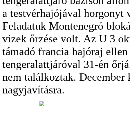
tengeralattjáró bázison áll
a testvérhajójával horgonyt 
Feladatuk Montenegró blokádj
vizek őrzése volt. Az U 3 ok
támadó francia hajóraj ellen
tengeralattjáróval 31-én őrjá
nem találkoztak. December k
nagyjavításra.