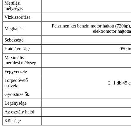
Merülési
mélysége:
Vízkiszorítása:
Felszinen két benzin motor hajtott (720hp),
Meghajtás:
elektromotor hajtott
Sebessége:
Hatótávolság:
950 tm
Maximális
merülési mélység
Fegyverzete
Torpedóvető
2+1 db 45 cm
csövek
Gyorstüzelők
Legénysége
Az osztály hajói
Költsége