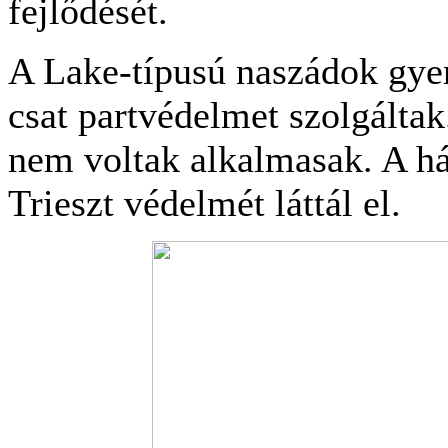
fejlődését.
A Lake-típusú naszádok gye
csat partvédelmet szolgálta
nem voltak alkalmasak. A h
Trieszt védelmét láttál el.