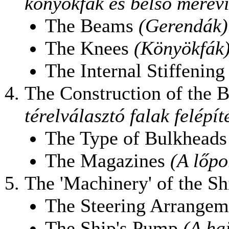
könyökfák és belső mereví
The Beams
(Gerendák)
The Knees
(Könyökfák
The Internal Stiffenin
The Construction of the 
térelválasztó falak felépít
The Type of Bulkhead
The Magazines
(A lőpo
The 'Machinery' of the S
The Steering Arrange
The Ship's Pump
(A haj