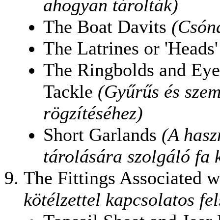
ahogyan tárolták)
The Boat Davits
(Csón
The Latrines or 'Heads
The Ringbolds and Eyeb
Tackle
(Gyűrűs és szem
rögzítéséhez)
Short Garlands
(A hasz
tárolására szolgáló fa 
The Fittings Associated 
kötélzettel kapcsolatos fe