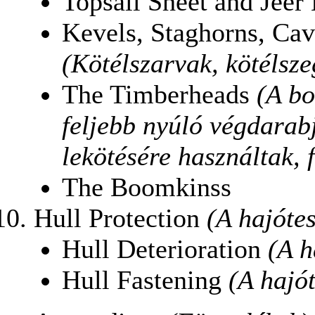
Topsail Sheet and Jeer 
Kevels, Staghorns, Cav
(Kötélszarvak, kötélsze
The Timberheads
(A bo
feljebb nyúló végdarabj
lekötésére használtak, 
The Boomkinss
Hull Protection
(A hajóte
Hull Deterioration
(A h
Hull Fastening
(A hajót