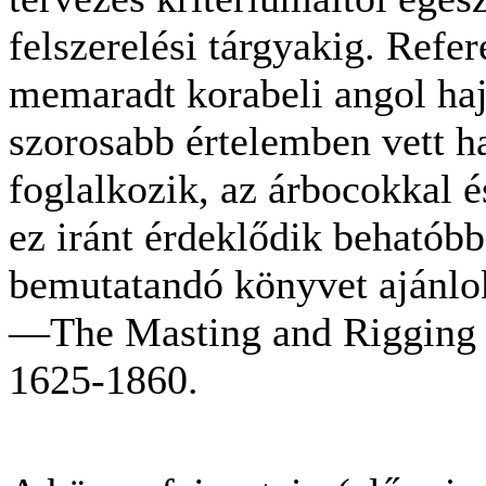
felszerelési tárgyakig. Refe
memaradt korabeli angol haj
szorosabb értelemben vett ha
foglalkozik, az árbocokkal é
ez iránt érdeklődik behatób
bemutatandó könyvet ajánlo
—The Masting and Rigging o
1625-1860.