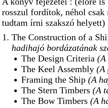
A könyv fejezetei : (előre is
rosszul fordítok, néhol csa
tudtam írni szakszó helyett)
The Construction of a Sh
hadihajó bordázatának sz
The Design Criteria
(A
The Keel Assembly
(A 
Framing the Ship
(A ha
The Stern Timbers
(A t
The Bow Timbers
(A h