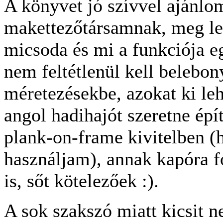
A könyvet jó szívvel ajánl
makettezőtársamnak, meg leh
micsoda és mi a funkciója eg
nem feltétlenül kell belebon
méretezésekbe, azokat ki leh
angol hadihajót szeretne épí
plank-on-frame kivitelben (
használjam), annak kapóra 
is, sőt kötelezőek :).
A sok szakszó miatt kicsit n