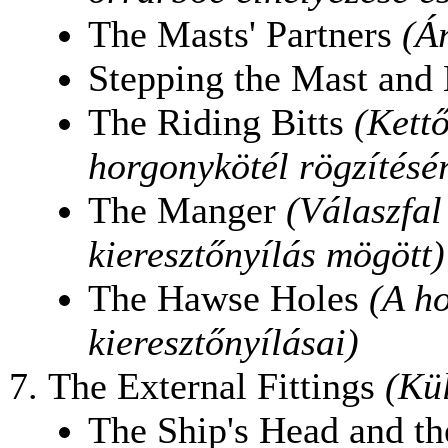
The Masts' Partners
(Á
Stepping the Mast and
The Riding Bitts
(Kett
horgonykötél rögzítésé
The Manger
(Válaszfal
kieresztőnyílás mögött)
The Hawse Holes
(A h
kieresztőnyílásai)
The External Fittings
(Kül
The Ship's Head and t