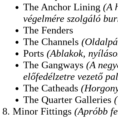
The Anchor Lining
(A 
végelmére szolgáló bur
The Fenders
The Channels
(Oldalpá
Ports
(Ablakok, nyíláso
The Gangways
(A negy
előfedélzetre vezető pal
The Catheads
(Horgon
The Quarter Galleries
Minor Fittings
(Apróbb fe