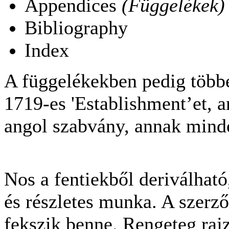
Appendices
(Függelékek)
Bibliography
Index
A függelékekben pedig többe
1719-es 'Establishment’et, a
angol szabvány, annak minde
Nos a fentiekből deriválhat
és részletes munka. A szerz
fekszik benne. Rengeteg rajz