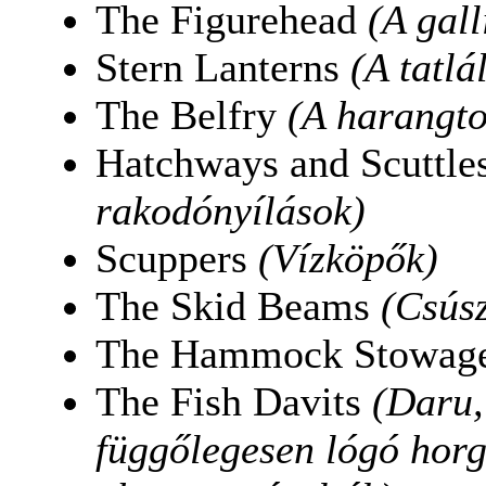
The Figurehead
(A gall
Stern Lanterns
(A tatl
The Belfry
(A harangt
Hatchways and Scuttle
rakodónyílások)
Scuppers
(Vízköpők)
The Skid Beams
(Csús
The Hammock Stowag
The Fish Davits
(Daru,
függőlegesen lógó horg