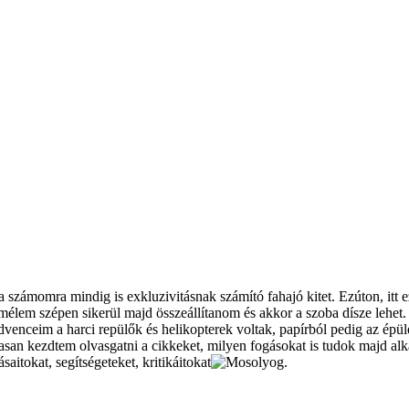
számomra mindig is exkluzivitásnak számító fahajó kitet. Ezúton, itt 
mélem szépen sikerül majd összeállítanom és akkor a szoba dísze lehe
dvenceim a harci repülők és helikopterek voltak, papírból pedig az épüle
an kezdtem olvasgatni a cikkeket, milyen fogásokat is tudok majd alkal
saitokat, segítségeteket, kritikáitokat
.