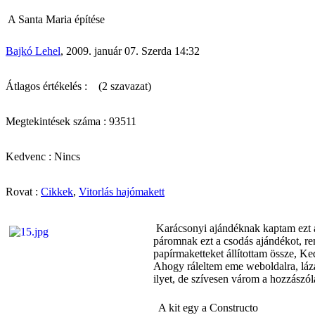
A Santa Maria építése
Bajkó Lehel
, 2009. január 07. Szerda 14:32
Átlagos értékelés :
(2 szavazat)
Megtekintések száma : 93511
Kedvenc : Nincs
Rovat :
Cikkek
,
Vitorlás hajómakett
Karácsonyi ajándéknak kaptam ezt a 
páromnak ezt a csodás ajándékot, re
papírmaketteket állítottam össze, Ke
Ahogy ráleltem eme weboldalra, lázas
ilyet, de szívesen várom a hozzászólá
A kit egy a Constructo