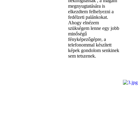
nekifoghassak , a magam
megnyugtatására is
elkezdtem felhelyezni a
fedélzeti palánkokat.
Ahogy elnézem
szükségem lenne egy jobb
minőségű
fényképezőgépre, a
telefonommal készített
képek gondolom senkinek
sem tetszenek.