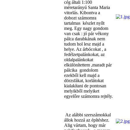
cég általi 1:100
méretarányú Santa Maria
vitorlás. Kibontva a
dobozt számomra
tartalmas készlet nyílt
meg. Egy nagy gondom
van csak : jó pár vékony
pálca darabkának nem
tudom hol lesz majd a
helye. Az árbócokat , a
fedélzetpalánkokat, az
oldalpalánkokat
elkülönítettem ,maradt pár
pálcika gondolom
ezekből kell majd a
dörzsfákat, korlátokat
kialakítani de pontosan
melyikből melyiket
egyelőre számomra rejtély.
Az alábbi szerszámokkal
állok hozzá az építéshez.
Alig vártam, hogy már