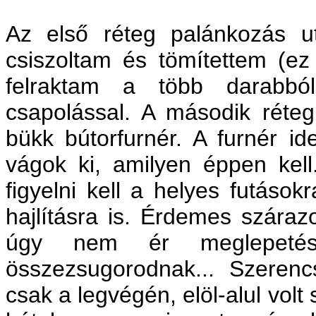
Az első réteg palánkozás u
csiszoltam és tömítettem (ez 
felraktam a több darabból 
csapolással. A második réteg
bükk bútorfurnér. A furnér id
vágok ki, amilyen éppen kel
figyelni kell a helyes futásokr
hajlításra is. Érdemes száraz
úgy nem ér meglepetés
összezsugorodnak... Szerenc
csak a legvégén, elöl-alul volt