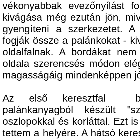
vékonyabbak evezőnyílást f
kivágása még ezután jön, mi
gyengíteni a szerkezetet. A
fogják össze a palánkokat - ki
oldalfalnak. A bordákat nem 
oldala szerencsés módon elégg
magasságáig mindenképpen jól
Az első keresztfal bú
palánkanyagból készült "
oszlopokkal és korláttal. Ezt i
tettem a helyére. A hátsó keres