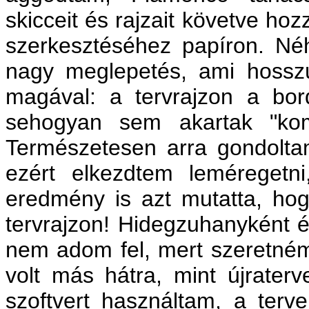
skicceit és rajzait követve h
szerkesztéséhez papíron. Néh
nagy meglepetés, ami hosszú
magával: a tervrajzon a bor
sehogyan sem akartak "komp
Természetesen arra gondoltam
ezért elkezdtem leméregetni
eredmény is azt mutatta, hog
tervrajzon! Hidegzuhanyként é
nem adom fel, mert szeretném
volt más hátra, mint újrater
szoftvert használtam, a ter