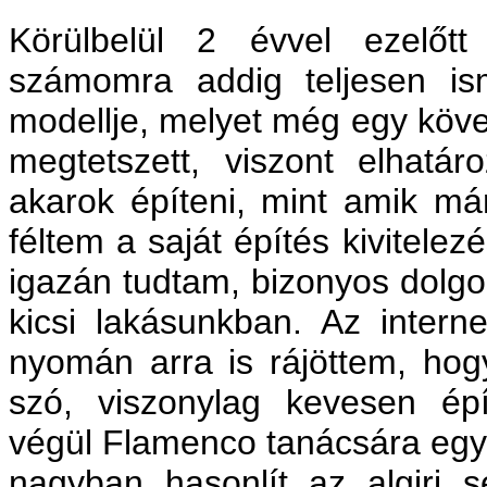
Körülbelül 2 évvel ezelőt
számomra addig teljesen ism
modellje, melyet még egy köve
megtetszett, viszont elhatá
akarok építeni, mint amik már
féltem a saját építés kivitelez
igazán tudtam, bizonyos dolg
kicsi lakásunkban. Az intern
nyomán arra is rájöttem, hog
szó, viszonylag kevesen ép
végül Flamenco tanácsára egy 
nagyban hasonlít az algiri 