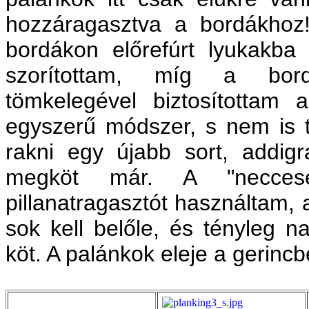
hozzáragasztva a bordákhoz
bordákon előrefúrt lyukakba 
szorítottam, míg a bordá
tömkelegével biztosítottam 
egyszerű módszer, s nem is tú
rakni egy újabb sort, addig
megköt már. A "necces
pillanatragasztót használtam,
sok kell belőle, és tényleg n
köt. A palánkok eleje a gerinc