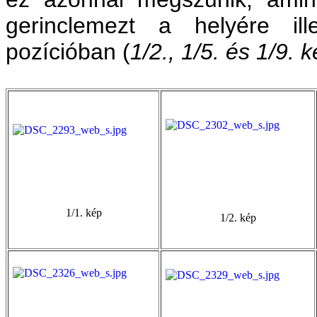
gerinclemezt a helyére ill
pozícióban
(
1/2., 1/5. és 1/9. 
1/1. kép
1/2. kép