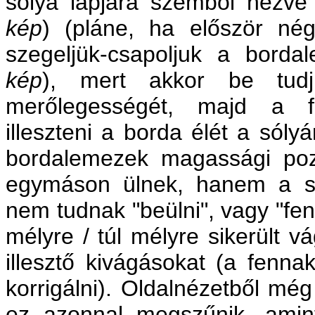
sólya lapjára szemből nézve
kép
) (pláne, ha először négy
szegeljük-csapoljuk a bord
kép
)
, mert akkor be tudju
merőlegességét, majd a fe
illeszteni a borda élét a sóly
bordalemezek magassági pozí
egymáson ülnek, hanem a só
nem tudnak "beülni", vagy "fen
mélyre / túl mélyre sikerült v
illesztő kivágásokat (a fenn
korrigálni). Oldalnézetből mé
ez azonnal megszűnik, amin