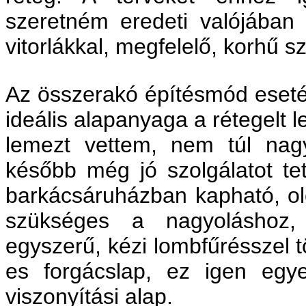
szeretném eredeti valójában á
vitorlákkal, megfelelő, korhű s
Az összerakó építésmód eseté
ideális alapanyaga a rétegelt
lemezt vettem, nem túl nag
később még jó szolgálatot te
barkácsáruházban kapható, ol
szükséges a nagyoláshoz
egyszerű, kézi lombfűrésszel 
es forgácslap, ez igen egy
viszonyítási alap.