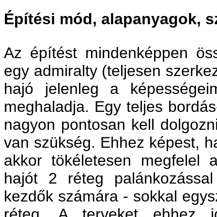
Építési mód, alapanyagok, 
Az építést mindenképpen ös
egy admiralty (teljesen szerke
hajó jelenleg a képességei
meghaladja. Egy teljes bordás
nagyon pontosan kell dolgozn
van szükség. Ehhez képest, ha
akkor tökéletesen megfelel 
hajót 2 réteg palánkozással
kezdők számára - sokkal egys
réteg. A terveket ehhez i