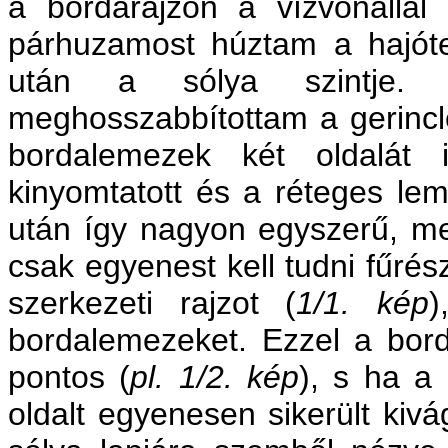
a bordarajzon a vízvonallal
párhuzamost húztam a hajótest
után a sólya szintje. 
meghosszabbítottam a gerincle
bordalemezek két oldalát
kinyomtatott és a réteges lem
után így nagyon egyszerű, me
csak egyenest kell tudni fűrés
szerkezeti rajzot
(
1/1. kép
)
bordalemezeket. Ezzel a bord
pontos
(
pl. 1/2. kép
)
, s ha a 
oldalt egyenesen sikerült kiv