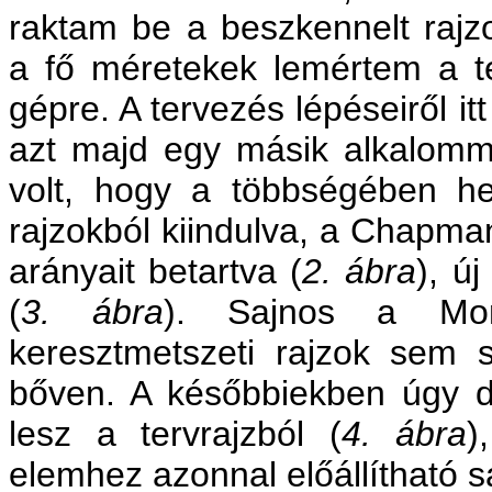
raktam be a beszkennelt rajz
a fő méretekek lemértem a ter
gépre. A tervezés lépéseiről i
azt majd egy másik alkalomm
volt, hogy a többségében hel
rajzokból kiindulva, a Chapman
arányait betartva (
2. ábra
), ú
(
3. ábra
). Sajnos a Mon
keresztmetszeti rajzok sem 
bőven. A későbbiekben úgy dö
lesz a tervrajzból (
4. ábra
)
elemhez azonnal előállítható 