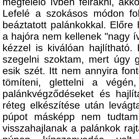
megfelelő ívben felrakni, ak
Lefelé a szokásos módon fol
beáztatott palánkokkal. Előre h
a hajóra nem kellenek "nagy ív
kézzel is kiválóan hajlítható
szegelni szoktam, mert úgy 
esik szét. Itt nem annyira fon
tömíteni, glettelni a végén
palánkvégződéseket és hajlít
réteg elkészítése után levágt
púpot másképp nem tudtam l
visszahajlanak a palánkok raj