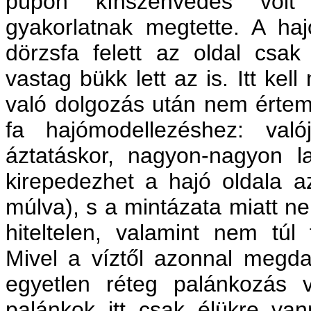
púpon kínszenvedés volt 
gyakorlatnak megtette. A ha
dörzsfa felett az oldal csa
vastag bükk lett az is. Itt ke
való dolgozás után nem értem,
fa hajómodellezéshez: val
áztatáskor, nagyon-nagyon l
kirepedezhet a hajó oldala a
múlva), s a mintázata miatt n
hiteltelen, valamint nem túl
Mivel a víztől azonnal megda
egyetlen réteg palánkozás 
palánkok itt csak élükre va