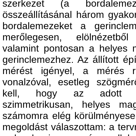
szerkezet (a bordalem
összeállításánal három gyakor
bordalemezeket a gerinclem
merőlegesen, elölnézetből
valamint pontosan a helyes m
gerinclemezhez. Az állított 
mérést igényel, a mérés re
vonalzóval, esetleg szögmérő
kell, hogy az adott bo
szimmetrikusan, helyes ma
számomra elég körülményesen
megoldást válaszottam: a tervr