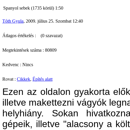
Spanyol sebek (1735 körül) 1:50
Tóth Gyula
, 2009. július 25. Szombat 12:40
Átlagos értékelés :
(0 szavazat)
Megtekintések száma : 80809
Kedvenc : Nincs
Rovat :
Cikkek
,
Építés alatt
Ezen az oldalon gyakorta elő
illetve makettezni vágyók legn
helyhiány. Sokan hivatkozn
gépeik, illetve "alacsony a kö