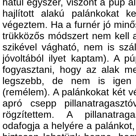
hátul egyszer, viszont a púp a
hajlított alakú palánkokat k
végeztem. Ha a furnér jó minő
trükközős módszert nem kell a
szikével vágható, nem is szál
jóvoltából ilyet kaptam). A pú
fogyasztani, hogy az alak m
legszebb, de nem is igen f
(remélem). A palánkokat két 
apró csepp pillanatragasztó
rögzítettem. A pillanatrag
odafogja a helyére a palánkot