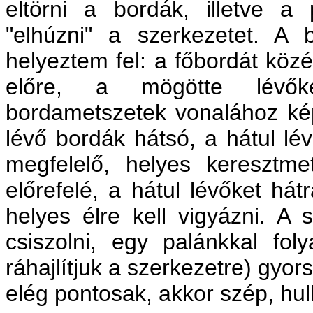
eltörni a bordák, illetve a
"elhúzni" a szerkezetet. A
helyeztem fel: a főbordát közé
előre, a mögötte lévőke
bordametszetek vonalához ké
lévő bordák hátsó, a hátul lé
megfelelő, helyes keresztme
előrefelé, a hátul lévőket hátr
helyes élre kell vigyázni. A 
csiszolni, egy palánkkal fol
ráhajlítjuk a szerkezetre) gyor
elég pontosak, akkor szép, hu