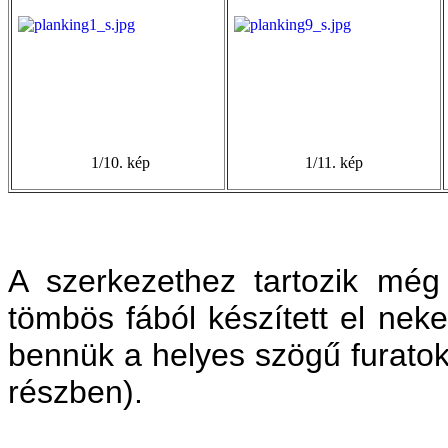
1/10. kép
1/11. kép
A szerkezethez tartozik még
tömbös fából készített el nek
bennük a helyes szögű furato
részben).