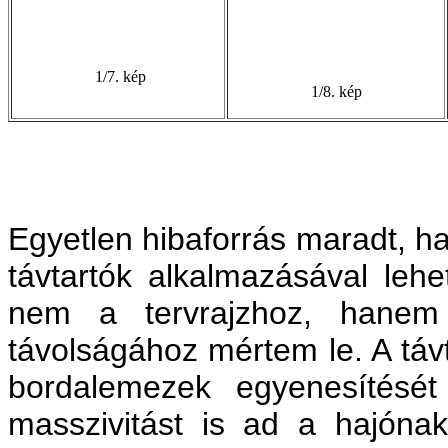
1/7. kép
1/8. kép
Egyetlen hibaforrás maradt, h
távtartók alkalmazásával lehet
nem a tervrajzhoz, hanem
távolságához mértem le. A tá
bordalemezek egyenesítését
masszivitást is ad a hajóna