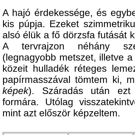
A hajó érdekessége, és egybe
kis púpja. Ezeket szimmetriku
alsó élük a fő dörzsfa futását 
A tervrajzon néhány sze
(legnagyobb metszet, illetve a 
közeit hulladék réteges leme
papírmasszával tömtem ki, m
képek
). Száradás után ezt
formára. Utólag visszatekint
mint azt először képzeltem.