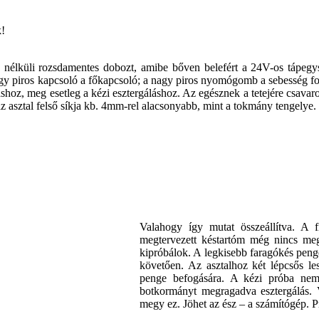
k!
 nélküli rozsdamentes dobozt, amibe bőven belefért a 24V-os tápegy
agy piros kapcsoló a főkapcsoló; a nagy piros nyomógomb a sebesség f
shoz, meg esetleg a kézi esztergáláshoz. Az egésznek a tetejére csavar
 az asztal felső síkja kb. 4mm-rel alacsonyabb, mint a tokmány tengelye
Valahogy így mutat összeállítva. A
megtervezett késtartóm még nincs meg
kipróbálok. A legkisebb faragókés pengé
követően. Az asztalhoz két lépcsős les
penge befogására. A kézi próba nem 
botkormányt megragadva esztergálás. 
megy ez. Jöhet az ész – a számítógép. P