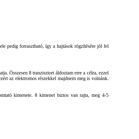
e pedig forrasztható, így a hajtások rögzítésére jól fel
tja. Összesen 8 tranzisztort áldoztam erre a célra, ezzel
 ezért az elektromos részekkel majdnem meg is volnánk.
tató kimenete. 8 kimenet biztos van rajta, meg 4-5