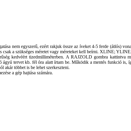
gatása nem egyszerű, ezért rakjuk össze az íveket 4-5 ferde (átlós) von
, és csak a szükséges méretet vagy méreteket kell beírni. XLINE; YLIN
rűség kedvéért tizedmilliméterben. A RAJZOLD gombra kattintva meg
ó ágyú tervet kb. fél óra alatt írtam be. Működik a mentés funkció is, 
l akár többet is be lehet szerkeszteni.
ezése a gép hajtása számára.