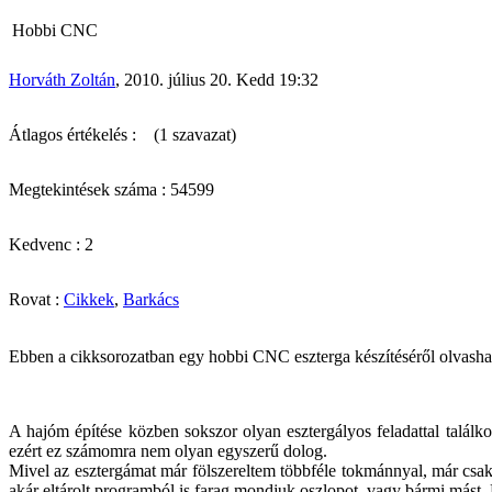
Hobbi CNC
Horváth Zoltán
, 2010. július 20. Kedd 19:32
Átlagos értékelés :
(1 szavazat)
Megtekintések száma : 54599
Kedvenc : 2
Rovat :
Cikkek
,
Barkács
Ebben a cikksorozatban egy hobbi CNC eszterga készítéséről olvasha
A hajóm építése közben sokszor olyan esztergályos feladattal talál
ezért ez számomra nem olyan egyszerű dolog.
Mivel az esztergámat már fölszereltem többféle tokmánnyal, már csak
akár eltárolt programból is farag mondjuk oszlopot, vagy bármi mást.