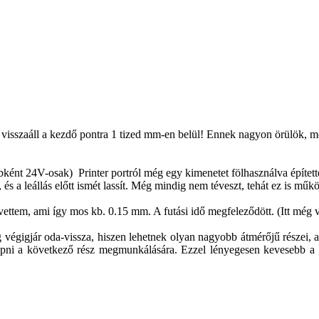
sszaáll a kezdő pontra 1 tized mm-en belül! Ennek nagyon örülök, mert
bként 24V-osak) Printer portról még egy kimenetet fölhasználva építet
és a leállás előtt ismét lassít. Még mindig nem téveszt, tehát ez is műk
 vettem, ami így mos kb. 0.15 mm. A futási idő megfeleződött. (Itt még va
égigjár oda-vissza, hiszen lehetnek olyan nagyobb átmérőjű részei, a
 lépni a következő rész megmunkálására. Ezzel lényegesen kevesebb a