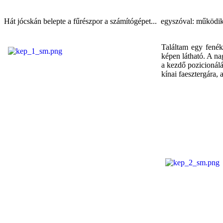
Hát jócskán belepte a fűrészpor a számítógépet... egyszóval: működi
Találtam egy fenék
képen látható. A n
a kezdő pozicionálá
kínai faesztergára,