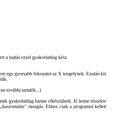
 a hajtás ezzel gyakorlatilag kész.
tem egy gyorsabb fokozatot az X tengelynek. Ezután kis
ödik.
n további tartalék...)
mik gyakorlatilag hamar elkészülnek. Jó lenne részekre
 „haszontalan” mozgás. Ehhez csak a programot kellett