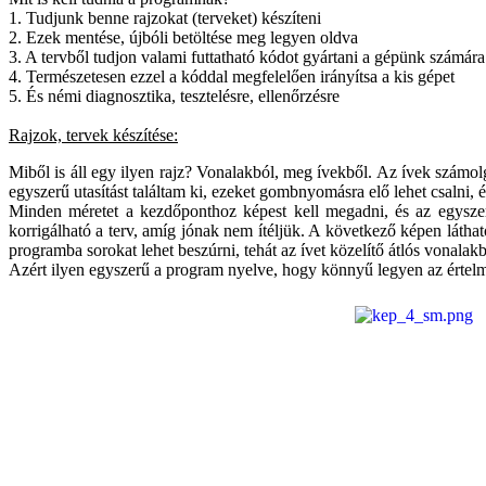
1. Tudjunk benne rajzokat (terveket) készíteni
2. Ezek mentése, újbóli betöltése meg legyen oldva
3. A tervből tudjon valami futtatható kódot gyártani a gépünk számára
4. Természetesen ezzel a kóddal megfelelően irányítsa a kis gépet
5. És némi diagnosztika, tesztelésre, ellenőrzésre
Rajzok, tervek készítése:
Miből is áll egy ilyen rajz? Vonalakból, meg ívekből. Az ívek számol
egyszerű utasítást találtam ki, ezeket gombnyomásra elő lehet csalni
Minden méretet a kezdőponthoz képest kell megadni, és az egysze
korrigálható a terv, amíg jónak nem ítéljük. A következő képen láthat
programba sorokat lehet beszúrni, tehát az ívet közelítő átlós vonalakbó
Azért ilyen egyszerű a program nyelve, hogy könnyű legyen az értelm