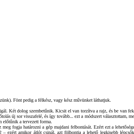
ezünk). Fönt pedig a félkész, vagy kész művünket láthatjuk.
gál. Két dolog szembetűnik. Kicsit el van torzítva a rajz, és be van fe
lőtolás új sor visszafelé, és így tovább... ezt a módszert választottam
n előtűnik a tervezett forma.
ez meg fogja határozni a gép majdani felbontását. Ezért ezt a lehetőség
ezért amikor átlót csinál, azt fölbontja a lehető legkisebb lépcsőkr