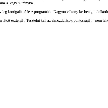
2 mm X vagy Y irányba.
 elvileg korrigálható lesz programból. Nagyon vékony késben gondolk
m látott esztergát. Tesztelni kell az elmozdulások pontosságát – nem le