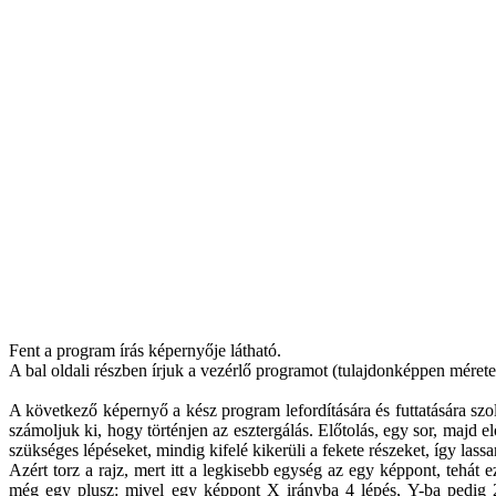
Fent a program írás képernyője látható.
A bal oldali részben írjuk a vezérlő programot (tulajdonképpen méret
A következő képernyő a kész program lefordítására és futtatására szol
számoljuk ki, hogy történjen az esztergálás. Előtolás, egy sor, majd e
szükséges lépéseket, mindig kifelé kikerüli a fekete részeket, így lassa
Azért torz a rajz, mert itt a legkisebb egység az egy képpont, tehát 
még egy plusz: mivel egy képpont X irányba 4 lépés, Y-ba pedig 2 – 