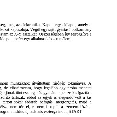
ség, meg az elektronika. Kapott egy előlapot, amely a
okozat kapcsolója. Végül egy saját gyártású botkormány
oztam az X-Y asztalkát. Összességében így felrögzítve a
. Ide pont befér egy alkalmas kés – remélem!
 finom munkákhoz átváltottam fúrógép tokmányra. A
, de elhatároztam, hogy legalább egy próba menetet
je jónak tűnt esztergakés gyanánt – persze kis igazítást
zorító tartozik, ebből az egyik is elegendő volt a kis
tartott soká: fadarab befogás, megforgatás, majd a
Viszi, nem tört el, és nem is repült a szemem közé –
rogram indítás, új fadarab, eszterga indul, START.