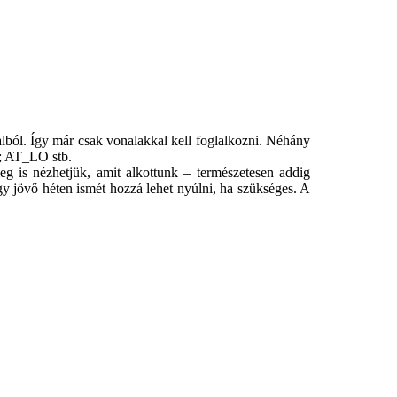
alból. Így már csak vonalakkal kell foglalkozni. Néhány
E; AT_LO stb.
 is nézhetjük, amit alkottunk – természetesen addig
így jövő héten ismét hozzá lehet nyúlni, ha szükséges. A