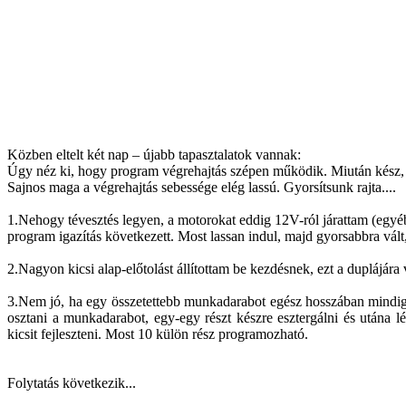
Közben eltelt két nap – újabb tapasztalatok vannak:
Úgy néz ki, hogy program végrehajtás szépen működik. Miután kész, vi
Sajnos maga a végrehajtás sebessége elég lassú. Gyorsítsunk rajta....
1.Nehogy tévesztés legyen, a motorokat eddig 12V-ról járattam (egyé
program igazítás következett. Most lassan indul, majd gyorsabbra vált, 
2.Nagyon kicsi alap-előtolást állítottam be kezdésnek, ezt a duplájára
3.Nem jó, ha egy összetettebb munkadarabot egész hosszában mindig v
osztani a munkadarabot, egy-egy részt készre esztergálni és utána
kicsit fejleszteni. Most 10 külön rész programozható.
Folytatás következik...