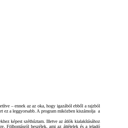
ketítve – ennek az az oka, hogy igazából ebből a rajzból
, mert ez a leggyorsabb. A program miközben kiszámolja a
ekhez képest széthúztam. Illetve az átlók kialakításához
e. Fölbontásról beszélek, ami az áttételek és a jeladó