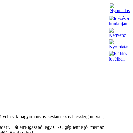
. Mivel csak hagyományos késtámaszos faesztergám van,
adat”. Hát erre igazából egy CNC gép lenne jó, mert az
őállításához kell.