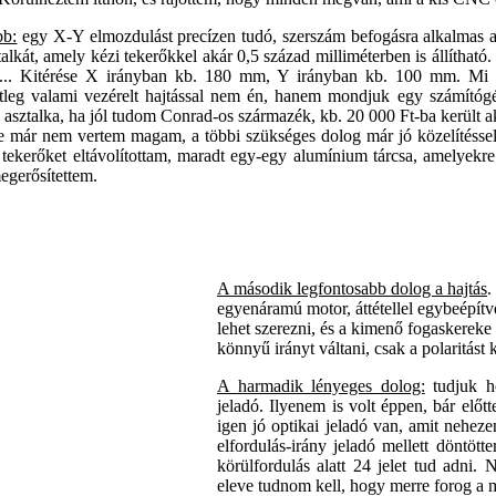
bb:
egy X-Y elmozdulást precízen tudó, szerszám befogásra alkalmas as
alkát, amely kézi tekerőkkel akár 0,5 század milliméterben is állítható.
re... Kitérése X irányban kb. 180 mm, Y irányban kb. 100 mm. Mi 
etleg valami vezérelt hajtással nem én, hanem mondjuk egy számító
 asztalka, ha jól tudom Conrad-os származék, kb. 20 000 Ft-ba került a
már nem vertem magam, a többi szükséges dolog már jó közelítéssel m
tekerőket eltávolítottam, maradt egy-egy alumínium tárcsa, amelyekr
egerősítettem.
A második legfontosabb dolog a hajtás
.
egyenáramú motor, áttétellel egybeépítv
lehet szerezni, és a kimenő fogaskereke 
könnyű irányt váltani, csak a polaritást 
A harmadik lényeges dolog:
tudjuk ho
jeladó. Ilyenem is volt éppen, bár elő
igen jó optikai jeladó van, amit nehez
elfordulás-irány jeladó mellett döntö
körülfordulás alatt 24 jelet tud adni.
eleve tudnom kell, hogy merre forog a 