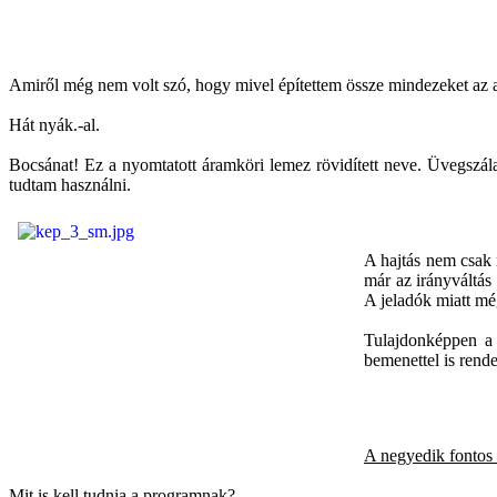
Amiről még nem volt szó, hogy mivel építettem össze mindezeket az a
Hát nyák.-al.
Bocsánat! Ez a nyomtatott áramköri lemez rövidített neve. Üvegszálas 
tudtam használni.
A hajtás nem csak m
már az irányváltás
A jeladók miatt mé
Tulajdonképpen a
bemenettel is rende
A negyedik fontos
Mit is kell tudnia a programnak?