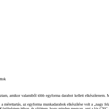
ttok
koztam, amikor valamiből több egyforma darabot kellett elkészítenem
 a mérettartás, az egyforma munkadarabok elkészítése volt a „nagy fel
 Körülnéztem itthon, és rájöttem, hogy minden megvan, ami a kis CNC el