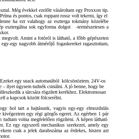
ztal. Még évekkel ezelőtt vásároltam egy Proxxon tip.
 Príma és pontos, csak roppant rossz volt tekerni, így el
lenne ha ezt valahogy az eszterga tokmány közelébe
gép esztergálna sok egyforma dolgot -természetesen a
kkor.
egvolt. Amint a fotóról is látható, a főbb gépészeten
e egy-egy nagyobb átmérőjű fogaskereket ragasztottam,
 Ezeket egy snack automatából kölcsönöztem. 24V-os
e – ilyet úgysem tudnék csinálni. A jó benne, hogy be
illeszkedik a tárcsára rögzített kerékhez. Elektromosan
kell a kapcsok között fölcserélni.
gy hol tart a hajtásunk, vagyis egy-egy elmozdulás
tte kivégeztem egy régi görgős egeret. Az egérben 1 pár
en tudtam volna megfelelően rögzíteni. A képen látható
ttem. Ez egy egyszerű mechanikus szerkezet, amely egy
 Nekem csak a jelek darabszáma az érdekes, hiszen azt
motor.