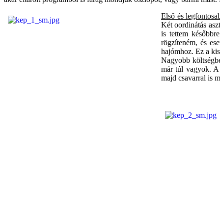
Első és legfontosa
Két oordinátás aszt
is tettem később
rögzíteném, és es
hajómhoz. Ez a kis
Nagyobb költségbe 
már túl vagyok. A 
majd csavarral is m