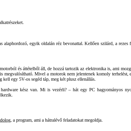
lkatrészeket.
alaphordozó, egyik oldalán réz bevonattal. Kellően szilárd, a rezes fel
otorból és áttételből áll, de hozzá tartozik az elektronika is, ami mozga
 is megvalósítható. Mivel a motorok nem jelentenek komoly terhelést,
g kell egy 5V-os segéd táp, meg két plusz ellenállás.
 hardware kész van. Mi is vezérli? – hát egy PC hagyományos nyom
lkezik.
 dolog
, a program, ami a hátralévő feladatokat megoldja.