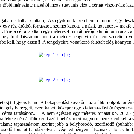
a többi már szinte magától megy (ugyanis elég a cérnát viszonylag lazá
gában is fölhasználtam). Az egyikből kiszereltem a motort. Egy desz
gy réz drótból forrasztott szemet kapott, a másik ugyanezt – megfejel
ötni. Erre a célra találtam egy méteres 4 mm átmérőjű alumínium rudat,
 nagy fordulatszámon, mert a méteres tengelyt már nem szerettem v
e kell, hogy essen!! A tengelyekre vonatkozó feltételt elég könnyen leh
tleg túl gyors lenne. A bekapcsolást követően az alábbi dolgok történte
 tengely berezgett, ezért kapott középre egy kis támasztást (mégsem cs
 cérna tartásához.. A nem egészen egy méteres fonalat kb. 20-25 pe
a fekete cérnát föltekerni azért nehéz, mert nagyom mereszteni kell a 
lami: tapasztalatom szerint jobb a bolyhosodó, szőrösödő (puhább) 
rösödő fonatot bandázsolva a végeredményen látszanak a fonás hull