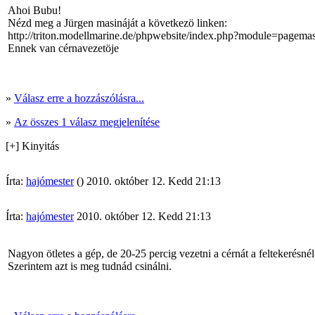
Ahoi Bubu!
Nézd meg a Jürgen masináját a következö linken:
http://triton.modellmarine.de/phpwebsite/index.php?module=
Ennek van cérnavezetöje
»
Válasz erre a hozzászólásra...
»
Az összes 1 válasz megjelenítése
[+] Kinyitás
Írta:
hajómester
() 2010. október 12. Kedd 21:13
Írta:
hajómester
2010. október 12. Kedd 21:13
Nagyon ötletes a gép, de 20-25 percig vezetni a cérnát a feltekerésné
Szerintem azt is meg tudnád csinálni.