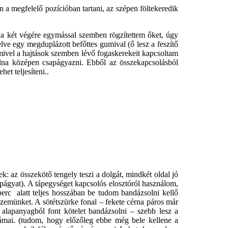
n a megfelelő pozícióban tartani, az szépen föltekeredik
ka két végére egymással szemben rögzítettem őket, úgy
ve egy megduplázott befőttes gumival (ő lesz a feszítő
 amivel a hajtások szemben lévő fogaskerekeit kapcsoltam
olna középen csapágyazni. Ebből az összekapcsolásból
et teljesíteni..
k: az összekötő tengely teszi a dolgát, mindkét oldal jó
apágyat). A tápegységet kapcsolós elosztóról használom,
rc alatt teljes hosszában be tudom bandázsolni kellő
szemünket. A sötétszürke fonal – fekete cérna páros már
alapanyagból font kötelet bandázsolni – szebb lesz a
ámai. (tudom, hogy előzőleg ebbe még bele kellene a