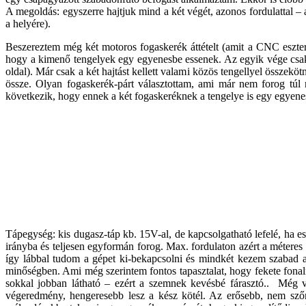
A megoldás: egyszerre hajtjuk mind a két végét, azonos fordulattal – 
a helyére).
Beszereztem még két motoros fogaskerék áttételt (amit a CNC eszter
hogy a kimenő tengelyek egy egyenesbe essenek. Az egyik vége csak e
oldal). Már csak a két hajtást kellett valami közös tengellyel összek
össze. Olyan fogaskerék-párt választottam, ami már nem forog túl
következik, hogy ennek a két fogaskeréknek a tengelye is egy egyenesb
Tápegység: kis dugasz-táp kb. 15V-al, de kapcsolgatható lefelé, ha ese
irányba és teljesen egyformán forog. Max. fordulaton azért a méteres
így lábbal tudom a gépet ki-bekapcsolni és mindkét kezem szabad a
minőségben. Ami még szerintem fontos tapasztalat, hogy fekete fonalr
sokkal jobban látható – ezért a szemnek kevésbé fárasztó.. Még va
végeredmény, hengeresebb lesz a kész kötél. Az erősebb, nem sző