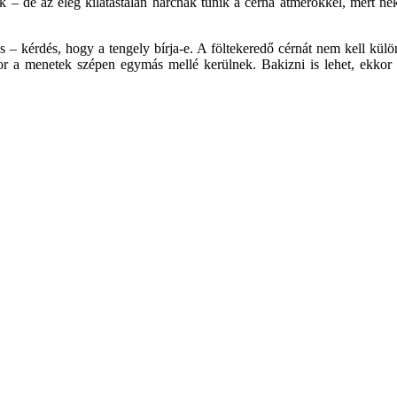
 – de az elég kilátástalan harcnak tűnik a cérna átmérőkkel, mert n
 kérdés, hogy a tengely bírja-e. A föltekeredő cérnát nem kell külön 
or a menetek szépen egymás mellé kerülnek. Bakizni is lehet, ekkor 