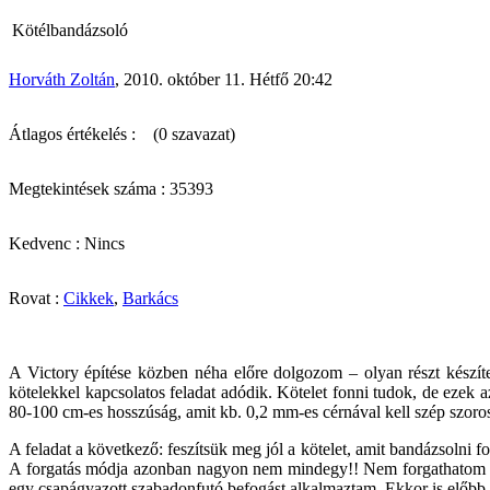
Kötélbandázsoló
Horváth Zoltán
, 2010. október 11. Hétfő 20:42
Átlagos értékelés :
(0 szavazat)
Megtekintések száma : 35393
Kedvenc : Nincs
Rovat :
Cikkek
,
Barkács
A Victory építése közben néha előre dolgozom – olyan részt készíte
kötelekkel kapcsolatos feladat adódik. Kötelet fonni tudok, de ezek 
80-100 cm-es hosszúság, amit kb. 0,2 mm-es cérnával kell szép szo
A feladat a következő: feszítsük meg jól a kötelet, amit bandázsolni 
A forgatás módja azonban nagyon nem mindegy!! Nem forgathatom csak
egy csapágyazott szabadonfutó befogást alkalmaztam. Ekkor is előbb