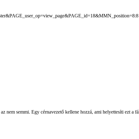
pagemaster&PAGE_user_op=view_page&PAGE_id=18&MMN_position=8:
l az nem semmi. Egy cérnavezető kellene hozzá, ami helyettesíti ezt a f