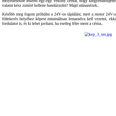
mélyedésekbe tekerni egy-egy vékony cérnát, hogy kiegyenlítődjenek
valami kész zsinórt kellene bandázsolni? Majd utánanézek..
Később meg fogom próbálni a 24V-os táplálást, mert a motor 24V-os –
föltekerés helyéhez képest minimálisan lemaradva kell vezetni, ekk
fordulatot is, és ki lehet javítani, ha esetleg félre ment a cérna..