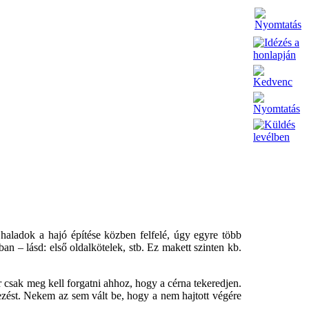
haladok a hajó építése közben felfelé, úgy egyre több
n – lásd: első oldalkötelek, stb. Ez makett szinten kb.
r csak meg kell forgatni ahhoz, hogy a cérna tekeredjen.
zést. Nekem az sem vált be, hogy a nem hajtott végére