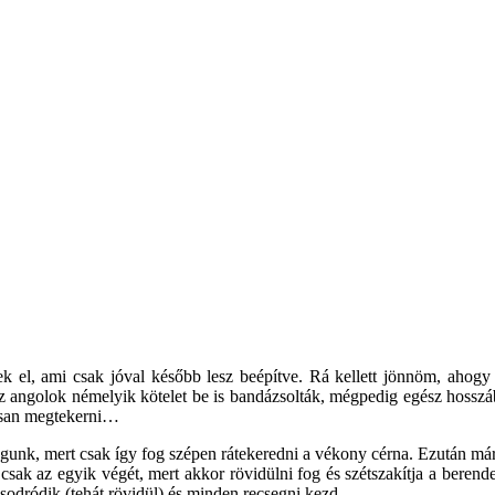
k el, ami csak jóval később lesz beépítve. Rá kellett jönnöm, ahogy 
az angolok némelyik kötelet be is bandázsolták, mégpedig egész hosszába
rosan megtekerni…
fogunk, mert csak így fog szépen rátekeredni a vékony cérna. Ezután má
 az egyik végét, mert akkor rövidülni fog és szétszakítja a berende
 sodródik (tehát rövidül) és minden recsegni kezd…