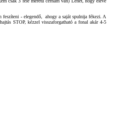
ekem csak 3 féle méretű cérnám van) Lehet, hogy eleve
feszíteni - elegendő, ahogy a saját spulnija fékezi. A
hajtás STOP, kézzel visszaforgatható a fonal akár 4-5