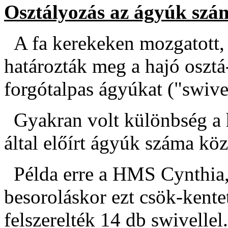
Osztályozás az ágyúk szá
A fa kerekeken mozgatott, 
határozták meg a hajó osztá
forgótalpas ágyúkat ("swive
Gyakran volt különbség a h
által előírt ágyúk száma köz
Példa erre a HMS Cynthia,
besoroláskor ezt csök-kente
felszerelték 14 db swivellel.