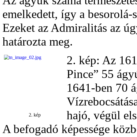
Az ágyuk száma természetes
emelkedett, így a besorolá
Ezeket az Admiralitás az ú
határozta meg.
2. kép: Az 16
Pince” 55 ágyú
1641-ben 70 á
Vízrebocsátása
hajó, végül el
2. kép
A befogadó képessége közb