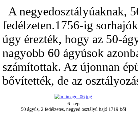
A negyedosztályúaknak, 50
fedélzeten.1756-ig sorhajó
úgy érezték, hogy az 50-ágy
nagyobb 60 ágyúsok azonba
számítottak. Az újonnan ép
bővítették, de az osztályoz
6. kép
50 ágyús, 2 fedélzetes, negyed osztályú hajó 1719-ből