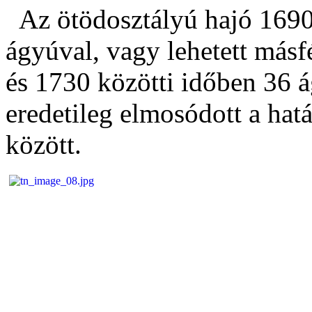
Az ötödosztályú hajó 1690
ágyúval, vagy lehetett másf
és 1730 közötti időben 36 á
eredetileg elmosódott a hat
között.