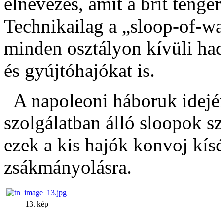
elnevezés, amit a brit tenge
Technikailag a „sloop-of-wa
minden osztályon kívüli ha
és gyújtóhajókat is.
A napoleoni háboruk idejé
szolgálatban álló sloopok s
ezek a kis hajók konvoj kísé
zsákmányolásra.
13. kép