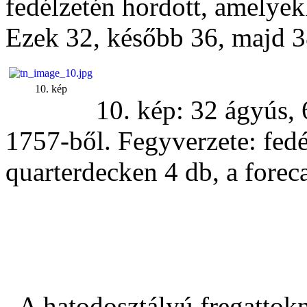
fedélzetén hordott, amelyekk
Ezek 32, később 36, majd 3
10. kép
10. kép: 32 ágyús, 
1757-ből. Fegyverzete: fedé
quarterdecken 4 db, a forec
A hatodosztályú fregattokn