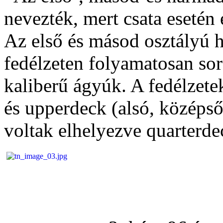
nevezték, mert csata esetén
Az első és másod osztályú ha
fedélzeten folyamatosan so
kaliberű ágyúk. A fedélzet
és upperdeck (alsó, középső
voltak elhelyezve quarterde