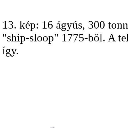
13. kép: 16 ágyús, 300 tonn
"ship-sloop" 1775-ből. A te
így.