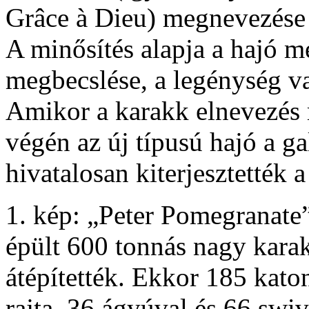
Grâce à Dieu) megnevezése a
A minősítés alapja a hajó m
megbecslése, a legénység v
Amikor a karakk elnevezés 
végén az új típusú hajó a ga
hivatalosan kiterjesztették 
1. kép: „Peter Pomegranate
épült 600 tonnás nagy kara
átépítették. Ekkor 185 katon
rajta, 36 ágyúval és 66 swive