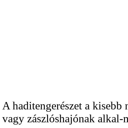
A haditengerészet a kisebb 
vagy zászlóshajónak alkal-m