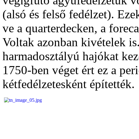
végigfutó ágyúfedélzetük vo
(alsó és felső fedélzet). Ez
ve a quarterdecken, a forec
Voltak azonban kivételek is
harmadosztályú hajókat kezd
1750-ben véget ért ez a per
kétfedélzetesként építették.