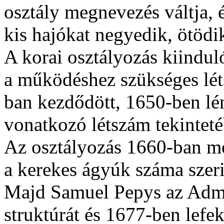
osztály megnevezés váltja, 
kis hajókat negyedik, ötödik
A korai osztályozás kiindu
a működéshez szükséges lét
ban kezdődött, 1650-ben lé
vonatkozó létszám tekinteté
Az osztályozás 1660-ban meg
a kerekes ágyúk száma szeri
Majd Samuel Pepys az Admira
struktúrát és 1677-ben lefek