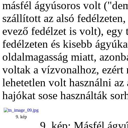
másfél ágyúsoros volt ("de
szállított az alsó fedélzeten
evező fedélzet is volt), egy 
fedélzeten és kisebb ágyúka
oldalmagasság miatt, azonb
voltak a vízvonalhoz, ezért 
lehetetlen volt használni az
hajókat sose használták sor
9. kép
9. kép: Másfél ágyú