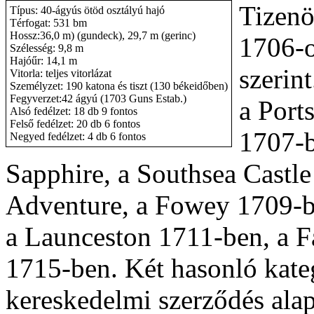
Tizenö
Típus: 40-ágyús ötöd osztályú hajó
Térfogat: 531 bm
Hossz:36,0 m) (gundeck), 29,7 m (gerinc)
1706-o
Szélesség: 9,8 m
Hajóűr: 14,1 m
szerin
Vitorla: teljes vitorlázat
Személyzet: 190 katona és tiszt (130 békeidőben)
Fegyverzet:42 ágyú (1703 Guns Estab.)
a Port
Alsó fedélzet: 18 db 9 fontos
Felső fedélzet: 20 db 6 fontos
1707-b
Negyed fedélzet: 4 db 6 fontos
Sapphire, a Southsea Castle
Adventure, a Fowey 1709-b
a Launceston 1711-ben, a 
1715-ben. Két hasonló kateg
kereskedelmi szerződés ala