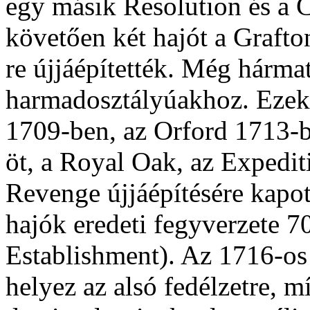
egy másik Resolution és a C
követően két hajót a Graft
re újjáépítették. Még hárm
harmadosztályúakhoz. Ezek
1709-ben, az Orford 1713-b
öt, a Royal Oak, az Expedi
Revenge újjáépítésére kapot
hajók eredeti fegyverzete 7
Establishment). Az 1716-os
helyez az alsó fedélzetre, mí