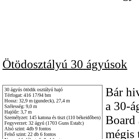
Ötödosztályú 30 ágyúsok
Bár hi
30 ágyús ötödik osztályú hajó
Térfogat: 416 17/94 bm
Hossz: 32,9 m (gundeck), 27,4 m
a 30-á
Szélesség: 9,0 m
Hajóűr: 3,7 m
Board 
Személyzet: 145 katona és tiszt (110 békeidőben)
Fegyverzet: 32 ágyú (1703 Guns Estab:)
Alsó szint: 4db 9 fontos
mégis t
Felső szint: 22 db 6 fontos