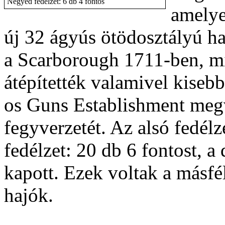
Negyed fedélzet: 6 db 4 fontos
amelye
új 32 ágyús ötödosztályú h
a Scarborough 1711-ben, mí
átépítették valamivel kise
os Guns Establishment megv
fegyverzetét. Az alsó fedélze
fedélzet: 20 db 6 fontost, a 
kapott. Ezek voltak a másfé
hajók.