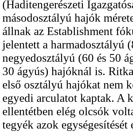
(Haditengerészeti Igazgatós
másodosztályú hajók mérete
állnak az Establishment fók
jelentett a harmadosztályú 
negyedosztályú (60 és 50 ág
30 ágyús) hajóknál is. Ritk
első osztályú hajókat nem k
egyedi arculatot kaptak. A 
ellentétben elég olcsók vol
tegyék azok egységesítését é