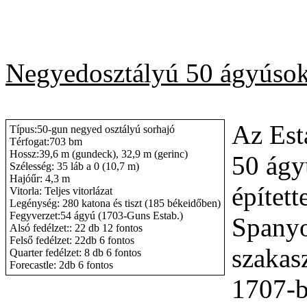
Negyedosztályú 50 ágyúso
Az Est
Típus:50-gun negyed osztályú sorhajó
Térfogat:703 bm
Hossz:39,6 m (gundeck), 32,9 m (gerinc)
50 ágy
Szélesség: 35 láb a 0 (10,7 m)
Hajóűr: 4,3 m
épített
Vitorla: Teljes vitorlázat
Legénység: 280 katona és tiszt (185 békeidőben)
Fegyverzet:54 ágyú (1703-Guns Estab.)
Spanyo
Alsó fedélzet:: 22 db 12 fontos
Felső fedélzet: 22db 6 fontos
szakas
Quarter fedélzet: 8 db 6 fontos
Forecastle: 2db 6 fontos
1707-b