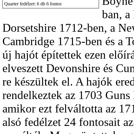
Boyne 
Quarter fedélzet: 6 db 6 fontos
ban, a
Dorsetshire 1712-ben, a N
Cambridge 1715-ben és a To
új hajót építettek ezen elő
elveszett Devonshire és Cu
re készültek el. A hajók ere
rendelkeztek az 1703 Guns E
amikor ezt felváltotta az 1
alsó fedélzet 24 fontosait 