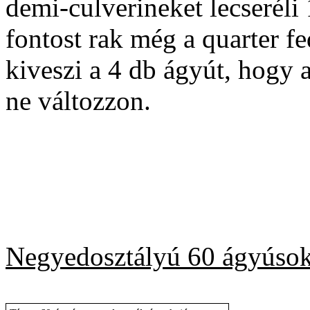
demi-culverineket lecseréli
fontost rak még a quarter f
kiveszi a 4 db ágyút, hogy 
ne változzon.
Negyedosztályú 60 ágyúso