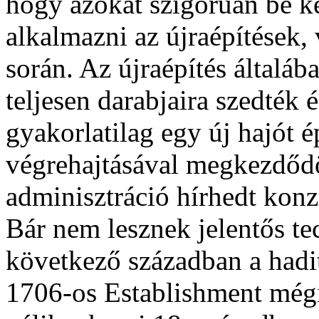
hogy azokat szigorúan be kel
alkalmazni az újraépítések, 
során. Az újraépítés általába
teljesen darabjaira szedték
gyakorlatilag egy új hajót é
végrehajtásával megkezdődö
adminisztráció hírhedt kon
Bár nem lesznek jelentős te
következő században a hadit
1706-os Establishment mégi