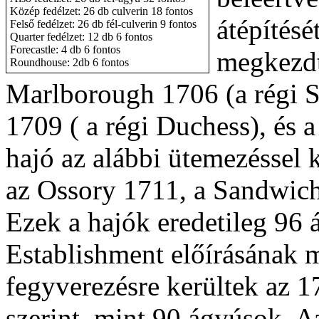
Közép fedélzet: 26 db culverin 18 fontos
átépítés
Felső fedélzet: 26 db fél-culverin 9 fontos
Quarter fedélzet: 12 db 6 fontos
Forecastle: 4 db 6 fontos
megkezdt
Roundhouse: 2db 6 fontos
Marlborough 1706 (a régi S
1709 ( a régi Duchess), és 
hajó az alábbi ütemezéssel 
az Ossory 1711, a Sandwich
Ezek a hajók eredetileg 96
Establishment előírásának 
fegyverezésre kerültek az 
szerint, mint 90 ágyúsok. A