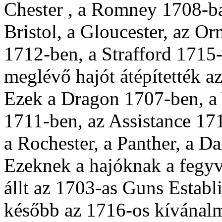
Chester , a Romney 1708-b
Bristol, a Gloucester, az 
1712-ben, a Strafford 1715
meglévő hajót átépítették a
Ezek a Dragon 1707-ben, a
1711-ben, az Assistance 17
a Rochester, a Panther, a D
Ezeknek a hajóknak a fegyv
állt az 1703-as Guns Estab
később az 1716-os kívánalm