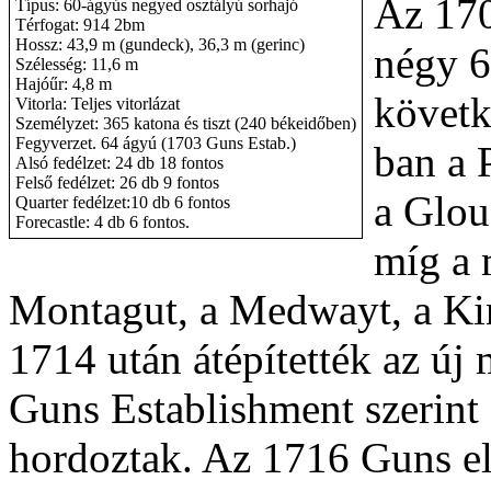
Az 170
Típus: 60-ágyús negyed osztályú sorhajó
Térfogat: 914 2bm
Hossz: 43,9 m (gundeck), 36,3 m (gerinc)
négy 6
Szélesség: 11,6 m
Hajóűr: 4,8 m
követk
Vitorla: Teljes vitorlázat
Személyzet: 365 katona és tiszt (240 békeidőben)
Fegyverzet. 64 ágyú (1703 Guns Estab.)
ban a 
Alsó fedélzet: 24 db 18 fontos
Felső fedélzet: 26 db 9 fontos
a Glou
Quarter fedélzet:10 db 6 fontos
Forecastle: 4 db 6 fontos.
míg a 
Montagut, a Medwayt, a Ki
1714 után átépítették az új 
Guns Establishment szerint
hordoztak. Az 1716 Guns elő