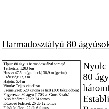
Harmadosztályú 80 ágyúso
Nyolc 
Típus: 80 ágyus harmadosztályú sorhajó
Térfogata: 1283 bm
Hossz: 47,5 m (gundeck) 38,9 m (gerinc)
80 ágy
Szélesség:13,3 m
Hajóűr: 5,4 m
háromf
Vitorla: Teljes vitorlázat
Személyzet: 520 katona és tiszt (360 békeidőben)
Fegyverzet:80 ágyú (1703-as Guns Estab.)
Establ
Alsó fedélzet: 26 db 24 fontos
Középső fedélzet: 26 db 12 fontos
Felső fedélzet: 22 db 6 fontos