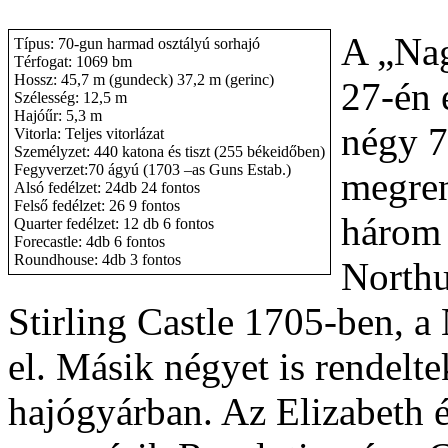
A „Na
Típus: 70-gun harmad osztályú sorhajó
Térfogat: 1069 bm
Hossz: 45,7 m (gundeck) 37,2 m (gerinc)
27-én e
Szélesség: 12,5 m
Hajóűr: 5,3 m
négy 7
Vitorla: Teljes vitorlázat
Személyzet: 440 katona és tiszt (255 békeidőben)
Fegyverzet:70 ágyú (1703 –as Guns Estab.)
megren
Alsó fedélzet: 24db 24 fontos
Felső fedélzet: 26 9 fontos
három 
Quarter fedélzet: 12 db 6 fontos
Forecastle: 4db 6 fontos
Roundhouse: 4db 3 fontos
Northu
Stirling Castle 1705-ben, a
el. Másik négyet is rendelt
hajógyárban. Az Elizabeth 