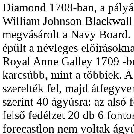
Diamond 1708-ban, a pályáz
William Johnson Blackwall á
megvásárolt a Navy Board. 
épült a névleges előírásokn
Royal Anne Galley 1709 -be
karcsúbb, mint a többiek. A
szerelték fel, majd átfegyve
szerint 40 ágyúsra: az alsó 
felső fedélzet 20 db 6 fonto
forecastlon nem voltak ágy