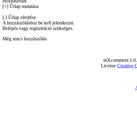
Hozzászólás
[+] Űrlap mutatása
[-] Űrlap elrejtése
A hozzászóláshoz be kell jelentkezni.
Belépés vagy regisztráció szükséges.
Még nincs hozzászólás
mXcomment 1.0.
License
Creative