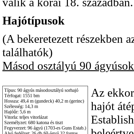
válik a korai 18. században.
Hajótípusok
(A bekeretezett részekben a
találhatók)
Másod osztályú 90 ágyúsok
Az ekkor
Típus: 90 ágyús másodosztályú sorhajó
Térfogat: 1551 bm
Hossza: 49,4 m (gundeck) 40,2 m (gerinc)
hajót áté
Szélesség: 14,3 m
Hajóűr: 5,6 m
Establis
Vitorla: teljes vitorlázat
Személyzet: 680 katona és tiszt
Fegyverzet: 96 ágyú (1703-es Guns Estab.)
beleértve
Alsó fedélzet: 26 db fél-ágyú 32 fontos