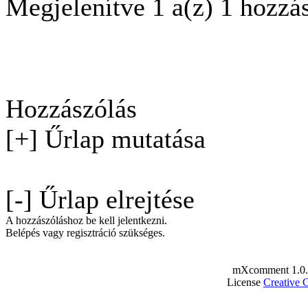
Megjelenítve 1 a(z) 1 hozzá
Hozzászólás
[+] Űrlap mutatása
[-] Űrlap elrejtése
A hozzászóláshoz be kell jelentkezni.
Belépés vagy regisztráció szükséges.
mXcomment 1.0.
License
Creative