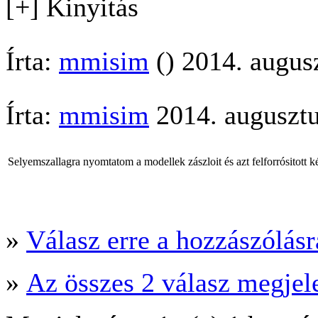
[+] Kinyitás
Írta:
mmisim
() 2014. augus
Írta:
mmisim
2014. augusztu
Selyemszallagra nyomtatom a modellek zászloit és azt felforrósitott ké
»
Válasz erre a hozzászólásra
»
Az összes 2 válasz megjel