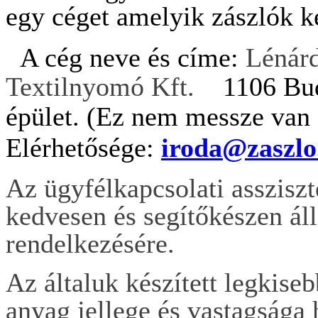
egy céget amelyik zászlók ké
A cég neve és címe:
Lénárd
Textilnyomó Kft.
1106 Budap
épület
. (Ez nem messze van a
Elérhetősége:
iroda@zaszlo
Az ügyfélkapcsolati assziszt
kedvesen és segítőkészen ál
rendelkezésére.
Az általuk készített legkiseb
anyag jellege és vastagsága 