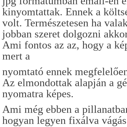
jpg formátumban email-en e
kinyomtattak. Ennek a költ
volt. Természetesen ha vala
jobban szeret dolgozni akk
Ami fontos az az, hogy a k
mert a
nyomtató ennek megfelelően
Az elmondottak alapján a g
nyomatra képes.
Ami még ebben a pillanatban
hogyan legyen fixálva vágás 