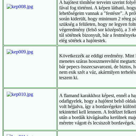
A hajótest tömítése terveim szerint foly
fával fog történni. A képen látható, hog
lehetõségeim vannak a "festésre". A pr
során kiderült, hogy minimum 2 réteg p
szükség a felületen, hogy ne legyen folt
végeredmény (felsõ sor középsõ), a 3 ré
túl sötétnek bizonyult, bár a festmények
elég sötétek a hajótestek.
Következzék az eddigi eredmény. Mint l
menetes száras hosszmerevítést megtart
bár pepecs összecsavarozni, de biztos, 
nem esik szét a váz, akármilyen terhelés
teszem ki.
A flamand karakkhoz képest, ennél a ha
odafigyelek, hogy a hajótest belsõ olda
volt héjjalva, így a bordavégekre külön
tekintettel kell lennem. A fedélzet felker
után a bordák kivágásaiba kerülnek maj
méretre vágott és lecsiszolt bordavégek.