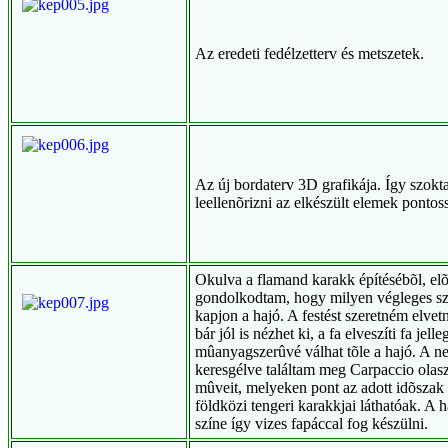
Az eredeti fedélzetterv és metszetek.
Az új bordaterv 3D grafikája. Így szok
leellenõrizni az elkészült elemek pontos
Okulva a flamand karakk építésébõl, el
gondolkodtam, hogy milyen végleges sz
kapjon a hajó. A festést szeretném elvetn
bár jól is nézhet ki, a fa elveszíti fa jelle
mûanyagszerûvé válhat tõle a hajó. A n
keresgélve találtam meg Carpaccio olasz
mûveit, melyeken pont az adott idõszak
földközi tengeri karakkjai láthatóak. A h
színe így vizes fapáccal fog készülni.