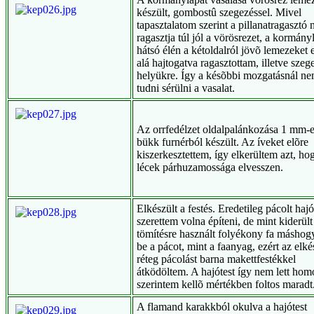
készült, gombostû szegezéssel. Mivel
tapasztalatom szerint a pillanatragasztó
ragasztja túl jól a vörösrezet, a kormány
hátsó élén a kétoldalról jövõ lemezeket
alá hajtogatva ragasztottam, illetve szeg
helyükre. Így a késõbbi mozgatásnál ne
tudni sérülni a vasalat.
Az orrfedélzet oldalpalánkozása 1 mm-e
bükk furnérból készült. Az íveket elõre
kiszerkesztettem, így elkerültem azt, ho
lécek párhuzamossága elvesszen.
Elkészült a festés. Eredetileg pácolt hajó
szerettem volna építeni, de mint kiderült
tömítésre használt folyékony fa máshogy
be a pácot, mint a faanyag, ezért az elké
réteg pácolást barna makettfestékkel
átködöltem. A hajótest így nem lett hom
szerintem kellõ mértékben foltos maradt
A flamand karakkból okulva a hajótest