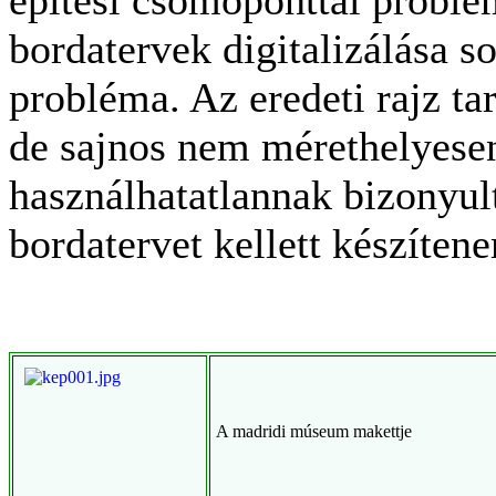
építési csomóponttal problé
bordatervek digitalizálása so
probléma. Az eredeti rajz ta
de sajnos nem mérethelyesen
használhatatlannak bizonyult
bordatervet kellett készíten
A madridi múseum makettje