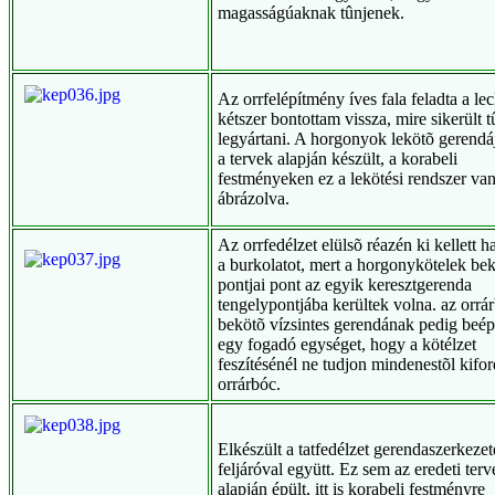
magasságúaknak tûnjenek.
Az orrfelépítmény íves fala feladta a lec
kétszer bontottam vissza, mire sikerült t
legyártani. A horgonyok lekötõ gerend
a tervek alapján készült, a korabeli
festményeken ez a lekötési rendszer va
ábrázolva.
Az orrfedélzet elülsõ réazén ki kellett
a burkolatot, mert a horgonykötelek bek
pontjai pont az egyik keresztgerenda
tengelypontjába kerültek volna. az orrá
bekötõ vízsintes gerendának pedig beép
egy fogadó egységet, hogy a kötélzet
feszítésénél ne tudjon mindenestõl kifor
orrárbóc.
Elkészült a tatfedélzet gerendaszerkezet
feljáróval együtt. Ez sem az eredeti terv
alapján épült, itt is korabeli festményre