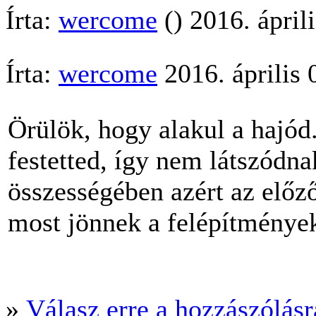
Írta:
wercome
() 2016. ápril
Írta:
wercome
2016. április 
Örülök, hogy alakul a hajód
festetted, így nem látszódna
összességében azért az előz
most jönnek a felépítmények,
»
Válasz erre a hozzászólásra