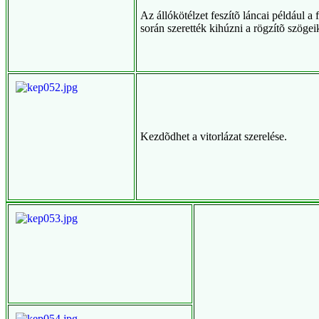
Az állókötélzet feszítõ láncai például a f
során szerették kihúzni a rögzítõ szögei
Kezdõdhet a vitorlázat szerelése.