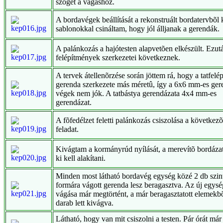
szöget a vágáshoz.
A bordavégek beállítását a rekonstruált bordatervbõl 
sablonokkal csináltam, hogy jól álljanak a gerendák.
A palánkozás a hajótesten alapvetõen elkészült. Ezut
felépítmények szerkezetei következnek.
A tervek átellenõrzése során jöttem rá, hogy a tatfel
gerenda szerkezete más méretû, így a 6x6 mm-es ger
végek nem jók. A tatbástya gerendázata 4x4 mm-es
gerendázat.
A fõfedélzet feletti palánkozás csiszolása a következ
feladat.
Kivágtam a kormányrúd nyílását, a merevítõ bordáza
ki kell alakítani.
Minden most látható bordavég egység közé 2 db szin
formára vágott gerenda lesz beragasztva. Az új egys
vágása már megtörtént, a már beragasztatott elemekb
darab lett kivágva.
Látható, hogy van mit csiszolni a testen. Pár órát már