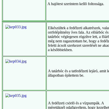
A hajótest szerintem kellõ foltossága.
Elkészültek a fedélzeti alkatrészek, val
orrfelépítmény íves fala. Az elõárbóc és
tatárbóc véglegesen rögzítve lett, a fõár
még nem ragasztottam be, hogy a fedélz
feletti ácsolt szerkezet szerelését ne ak
a késõbbiekben.
A tatárbóc és a tatfedélzeti lejáró, amit l
állapotban építettem be.
A fedélzeti csörlõ és a vízpumpák. A
méretüknél odafigyeltem, hogy kezelhe