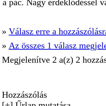
a pác. Nagy érdeklődéssel 
»
Válasz erre a hozzászólásra
»
Az összes 1 válasz megjel
Megjelenítve 2 a(z) 2 hozzá
Hozzászólás
[+] Űrlap mutatása