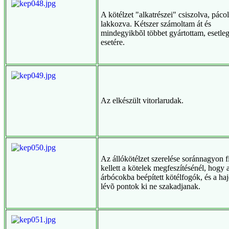
A kötélzet "alkatrészei" csiszolva, páco
lakkozva. Kétszer számoltam át és
mindegyikbõl többet gyártottam, esetleg
esetére.
Az elkészült vitorlarudak.
Az állókötélzet szerelése soránnagyon f
kellett a kötelek megfeszítésénél, hogy 
árbócokba beépített kötélfogók, és a haj
lévõ pontok ki ne szakadjanak.