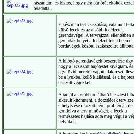
rászántam, és biztos, hogy még pár órát eltöltök ezzel
feladattal.
Elkészült a test csiszolása, valamint felk
külsõ lécek és az alsóbb fedélzetek
gerendavégei. A tervrajzzal ellentétben 
gerendák helyét a fedélzet felett beemele
bordavégek közötti szakaszokra állított
A kilógó gerendavégek beszerelése úgy t
hogy a lecsiszolt hajótestet kivágtam, és
egy rövid méretre vágott alaktrészt illes
be a lyukba, kellõ kiállással, és a hajótes
csiszolt végekkel.
A tatnál a korábban látható illesztési hib
sikerült kitömíteni, a dörzslécek terv szer
elhelyezése okozott némi problémát, de
gondolva a terv minõségét, a lécek a
természetes hajlása adta meg végül a vé
helyüket.
A kormánylapát vasalása vörösréz leme