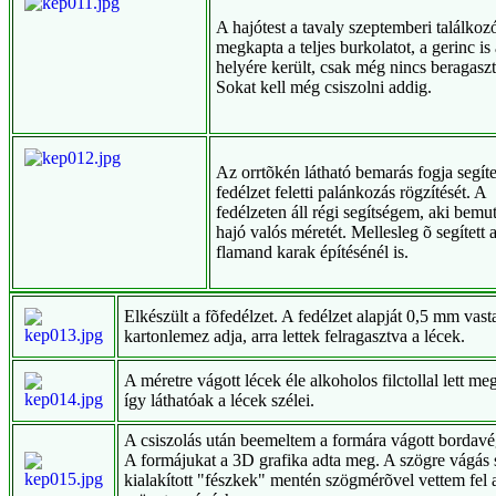
A hajótest a tavaly szeptemberi találkoz
megkapta a teljes burkolatot, a gerinc is 
helyére került, csak még nincs beragasz
Sokat kell még csiszolni addig.
Az orrtõkén látható bemarás fogja segíte
fedélzet feletti palánkozás rögzítését. A
fedélzeten áll régi segítségem, aki bemut
hajó valós méretét. Mellesleg õ segített 
flamand karak építésénél is.
Elkészült a fõfedélzet. A fedélzet alapját 0,5 mm vast
kartonlemez adja, arra lettek felragasztva a lécek.
A méretre vágott lécek éle alkoholos filctollal lett m
így láthatóak a lécek szélei.
A csiszolás után beemeltem a formára vágott bordavé
A formájukat a 3D grafika adta meg. A szögre vágás 
kialakított "fészkek" mentén szögmérõvel vettem fel a