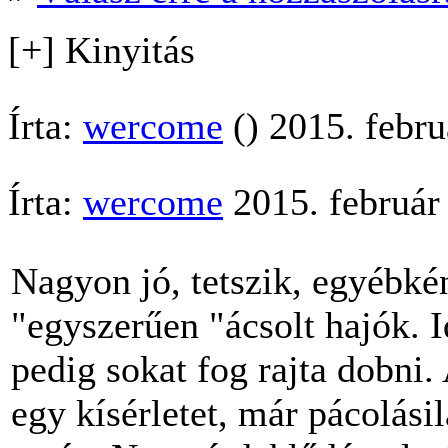
[+] Kinyitás
Írta:
wercome
() 2015. febru
Írta:
wercome
2015. február
Nagyon jó, tetszik, egyébké
"egyszerűen "ácsolt hajók. I
pedig sokat fog rajta dobni.
egy kísérletet, már pácolás