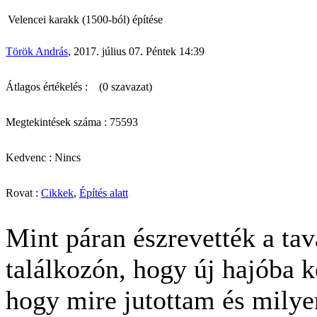
Velencei karakk (1500-ból) építése
Török András
, 2017. július 07. Péntek 14:39
Átlagos értékelés :
(0 szavazat)
Megtekintések száma : 75593
Kedvenc : Nincs
Rovat :
Cikkek
,
Építés alatt
Mint páran észrevették a ta
találkozón, hogy új hajóba 
hogy mire jutottam és milye