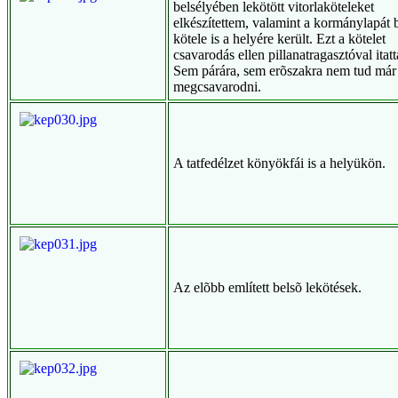
belsélyében lekötött vitorlaköteleket
elkészítettem, valamint a kormánylapát b
kötele is a helyére került. Ezt a kötelet
csavarodás ellen pillanatragasztóval itatt
Sem párára, sem erõszakra nem tud már
megcsavarodni.
A tatfedélzet könyökfái is a helyükön.
Az elõbb említett belsõ lekötések.