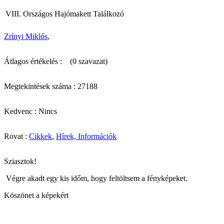
VIII. Országos Hajómakett Találkozó
Zrínyi Miklós
,
Átlagos értékelés :
(0 szavazat)
Megtekintések száma : 27188
Kedvenc : Nincs
Rovat :
Cikkek
,
Hírek, Információk
Sziasztok!
Végre akadt egy kis időm, hogy feltöltsem a fényképeket.
Köszönet a képekért