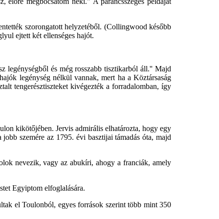
sz, előre megbocsátom neki." A parancsszegés példáját
entették szorongatott helyzetéből. (Collingwood később
yul ejtett két ellenséges hajót.
 legénységből és még rosszabb tisztikarból áll.'' Majd
a hajók legénység nélkül vannak, mert ha a Köztársaság
talt tengerésztiszteket kivégezték a forradalomban, így
ulon kikötőjében. Jervis admirális elhatározta, hogy egy
a jobb szemére az 1795. évi basztijai támadás óta, majd
olok nevezik, vagy az abukíri, ahogy a franciák, amely
stet Egyiptom elfoglalására.
tak el Toulonból, egyes források szerint több mint 350