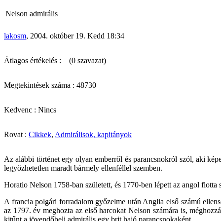
Nelson admirális
lakosm
, 2004. október 19. Kedd 18:34
Átlagos értékelés :
(0 szavazat)
Megtekintések száma : 48730
Kedvenc : Nincs
Rovat :
Cikkek
,
Admirálisok, kapitányok
Az alábbi történet egy olyan emberről és parancsnokról szól, aki kép
legyőzhetetlen maradt bármely ellenféllel szemben.
Horatio Nelson 1758-ban született, és 1770-ben lépett az angol flotta
A francia polgári forradalom győzelme után Anglia első számú ellenség
az 1797. év meghozta az első harcokat Nelson számára is, méghozzá G
kitűnt a jövendőbeli admirális egy brit hajó parancsnokaként.