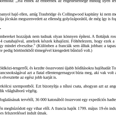
t mormolta: ,,Ha ennek az embernek az engedetlensége mindig ilyen le
t spanyol hajó ellen, amíg Traubridge és Collingwood kapitány ki nem m
ója jócskán megszenvedett az ellenség golyózáporától, de még így is fogl
.
mbereket hozzájuk nem tudnak olyan könnyen építeni. A flottájuk rossz
 14 csatahajóval, amelyek készek kihajózni. Föltételezem, hogy ezek 
y mindet elveszítse.'' (Különben a franciák sem álltak jobban: a tapasz
ze pedig börtönökből tömegével kiengedett bűnöző volt.)
Földközi-tengerről, és kezdte összevonni újabb hódításokra hajóhadát To
rancsnokságával azt a fiatal ellentengernagyot bízta meg, aki vak volt 
elvesztette az egész jobb karját is.
ölcsi szempontból. Ezt bizonyítja a nílusi csata, ahogyan azt az ang
dik világháború végéig.
lfoglalásának tervétől, 36 000 katonából összevont egy expedíciós hadte
én meghúzódott egy vihar elől. A francia hajók 1799. május 19-én indul
s felszereléssel indult útnak.