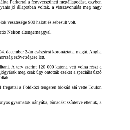
láírta Parkerral a fegyverszüneti megállapodást, egyben
gyanis jó állapotban voltak, a visszavonulás meg nagy
ok vesztesége 900 halott és sebesült volt.
ratio Nelson altengernaggyal.
04. december 2-án császárrá koronáztatta magát. Anglia
ország szövetségese lett.
ítani. A terv szerint 120 000 katona vett volna részt a
ajógyárak meg csak úgy ontották ezeket a speciális úszó
oltak.
1 fregattal a Földközi-tengeren blokád alá vette Toulon
bizonyos gyarmatok irányába, támadást színlelve ellenük, a