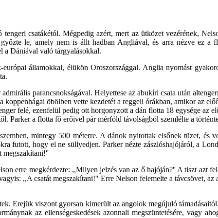
 tengeri csatákétól. Mégpedig azért, mert az ütközet vezérének, Nels
győzte le, amely nem is állt hadban Angliával, és arra nézve ez a f
 el a Dániával való tárgyalásokkal.
k-európai államokkal, élükön Oroszországgal. Anglia nyomást gyakoro
ta.
 admirális parancsnokságával. Helyettese az abukíri csata után altenger
 koppenhágai öbölben vette kezdetét a reggeli órákban, amikor az előőrs
ger felé, ezenfelül pedig ott horgonyzott a dán flotta 18 egysége az elő
. Parker a flotta fő erőivel pár mérföld távolságból szemlélte a történt
emben, mintegy 500 méterre. A dánok nyitottak elsőnek tüzet, és vesz
 futott, hogy el ne süllyedjen. Parker nézte zászlóshajójáról, a London
át megszakítani!''
Nelson erre megkérdezte: ,,Milyen jelzés van az ő hajóján?'' A tiszt azt fel
vagyis: ,,A csatát megszakítani!'' Erre Nelson felemelte a távcsövet, az 
ztek. Erejük viszont gyorsan kimerült az angolok megújuló támadásaitól
ormánynak az ellenségeskedések azonnali megszüntetésére, vagy ahog