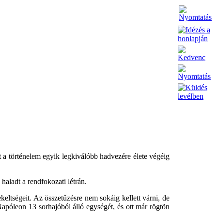
t a történelem egyik legkiválóbb hadvezére élete végéig
haladt a rendfokozati létrán.
keltségeit. Az összetűzésre nem sokáig kellett várni, de
apóleon 13 sorhajóból álló egységét, és ott már rögtön