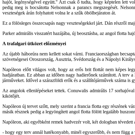
hajót, legénységével együtt.'' Azt csak ő tudta, hogy képtelen lett 
pedig meg is bocsátotta Nelsonnak a parancs megszegését. Nelsonna
veszteségek árán folyhatott volna le a szűk öbölbejáraton át.
Ez a fölösleges összecsapás nagy veszteségekkel járt. Dán részről ma
Parker admirális visszatért hazájába, új beosztásba, az angol flotta ha
A trafalgari ütközet előzményei
Az újabb háborúra nem kellett sokat várni. Franciaországban becsapt
szövetségesei Oroszország, Ausztria, Svédország és a Nápolyi Király
Napóleon előtt világos volt, hogy az erős brit flottát nem képes leg
hadjáratban. Ez abban az időben nagy hadierőnek számított. A terv a 
járműveket. Idővel a szárazföldi erők és a szállítójárművek száma is 
Az angolok ellenlépéseket tettek. Conuwalis admirális 17 sorhajóval 
kikötőjét.
Napóleon új tervet szőtt, mely szerint a francia flotta egy részének vár
másik résznek pedig a legyöngített angol flotta fölött legalább huszonn
Napóleon, aki egyébként remek hadvezér volt, két dologban tévedett 
- hogy egy terv annál hatékonyabb, minél egyszerűbb, és nem függ a v