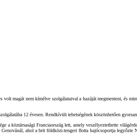
es volt magát nem kímélve szolgálataival a hazáját megmenteni, és min
 szolgálatába 12 évesen. Rendkívüli tehetségének köszönhetően gyorsan 
e a köztársasági Franciaország lett, amely veszélyeztethette világérde
enovánál, ahol a brit földközi-tengeri flotta hajócsoportja legyőzte N