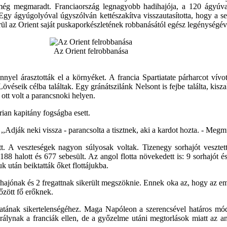
i még megmaradt. Franciaország legnagyobb hadihajója, a 120 ágyúval
gy ágyúgolyóval úgyszólván kettészakítva visszautasította, hogy a se
ül az Orient saját puskaporkészletének robbanásától egész legénységével
Az Orient felrobbanása
nnyel árasztották el a környéket. A francia Spartiatate párharcot vív
éseik célba találtak. Egy gránátszilánk Nelsont is fejbe találta, kisza
 ott volt a parancsnoki helyen.
rian kapitány fogságba esett.
,,Adják neki vissza - parancsolta a tisztnek, aki a kardot hozta. - Megmu
tt. A veszteségek nagyon súlyosak voltak. Tizenegy sorhajót vesztett
188 halott és 677 sebesült. Az angol flotta növekedett is: 9 sorhajót é
k után beiktatták őket flottájukba.
hajónak és 2 fregattnak sikerült megszöknie. Ennek oka az, hogy az em
őzött fő erőknek.
ratának sikertelenségéhez. Maga Napóleon a szerencsével határos mó
rálynak a franciák ellen, de a győzelme utáni megtorlások miatt az 