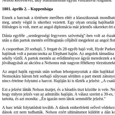
Nelson kedvesével, lady Hammiltonnal együtt visszahívta Angliába.
1801. április 2. - Koppenhága
Ennek a harcnak a története merőben eltér a klasszikusnak mondható
meg, amely végül is sikerhez vezetett. Egy olyan ország hajóhadát 
fölösleges is volt, mert az angol diplomácia már jelentős sikereket ért
Dánia egyféle ,,semlegességi fegyveres szövetség"-ben volt az észa
után a dán partok mentén erőfitogtatás céljából megjelent az angol flot
A csoportban 20 sorhajó, 5 fregatt és 28 egyéb hajó volt, Hyde Parker
hajóinak volt a parancsnoka az Elephant hajón. Az angolok támadása a
sekély víztől. A partok mentén az erődítménysor ágyúi meredeztek a ten
jóváhagyását az akcióra a Nelsonra már nagyon féltékeny törzstisztektől
Az angol hajók egymás után sorban lehorgonyoztak a dán hajókkal sz
Nemsokára három brit sorhajó súlyosan sérülten a part menti zátonyokra
nincs értelme folytatni a harcot. Hajóján ki is tűzték a jelzést: ,,A csat
Ezt a jelzést látták Nelson tisztjei, és a híradós tiszt közölte is vele. 
hogy milyen jelzés van az admirális hajóján. A válasz szerint a 39-es, 
tartotta, és azt mondta: ,,Én igazán nem látok semmiféle jelzést.''
A harc tehát folytatódott tovább. A dánok emberfeletti erővel védeke
dánok ezt nem tudhatták. Nelson ezért ultimátumot küldött a dán k