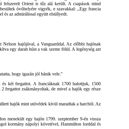
 felszerelt Orient is tűz alá került. A csapások mind
besültek óvóhelyére vigyék, e szavakkal: ,,Egy francia
 és az admirálissal együtt elsüllyedt.
ott Nelson hajójával, a Vanguarddal. Az előbbi hajónak
kítva egy darab húst a vak szeme fölül. A legénység azt
tatta, hogy igazán jól bánik vele.''
 és két fregattot. A franciáknak 1700 halottjuk, 1500
s 2 fregattot zsákmányoltak, de mivel a hajók egy része
lített hajók mint utóvédek kívül maradtak a harcból. Az
don menekült egy hajón 1799. szeptember 9-én vissza
angol kormány nápolyi követével, Hammilton lorddal és