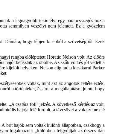
onnak a legnagyobb tekintélyt egy parancsszegés hozta
lotta semmilyen veszélyt nem jelentett. Ez a győzelem
lt Dániára, hogy lépjen ki ebből a szövetségből. Ezek
nagyi rangba előléptetett Horatio Nelson volt. Az előőrs
 hajói beúsztak az öbölbe. Az szűk volt és jól védett a
re kijelölt helyeken. Nelson alig tudta kicsikarni Parker
eket.
élyesebbek voltak, mint azt az angolok feltételezték.
ról a történteket, és arra a megállapításra jutott, hogy
elte: ,,A csatára föl!'' jelzés. A következő kérdés az volt,
admirális hajója felé fordult, a távcsövet a vak szeme elé
. A brit hajók sem voltak különb állapotban, csakhogy a
yan fogalmazott: ,,különben felgyújtják az összes dán