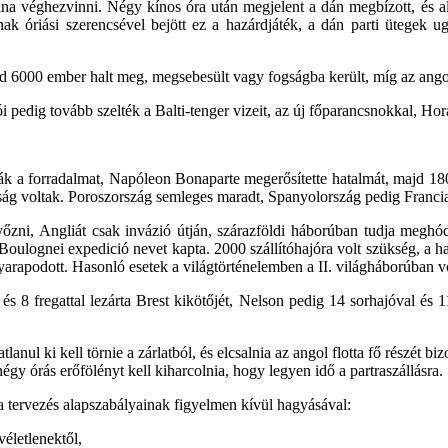
volna véghezvinni. Négy kínos óra után megjelent a dán megbízott, és a
k óriási szerencsével bejött ez a hazárdjáték, a dán parti ütegek u
jd 6000 ember halt meg, megsebesült vagy fogságba került, míg az angol
jói pedig tovább szelték a Balti-tenger vizeit, az új főparancsnokkal, Ho
ák a forradalmat, Napóleon Bonaparte megerősítette hatalmát, majd 18
ság voltak. Poroszország semleges maradt, Spanyolország pedig Francia
yőzni, Angliát csak invázió útján, szárazföldi háborúban tudja meghód
Boulognei expedició nevet kapta. 2000 szállítóhajóra volt szükség, a h
gyarapodott. Hasonló esetek a világtörténelemben a II. világháborúban v
és 8 fregattal lezárta Brest kikötőjét, Nelson pedig 14 sorhajóval és 1
atlanul ki kell törnie a zárlatból, és elcsalnia az angol flotta fő részét 
égy órás erőfölényt kell kiharcolnia, hogy legyen idő a partraszállásra.
a tervezés alapszabályainak figyelmen kívül hagyásával:
életlenektől,