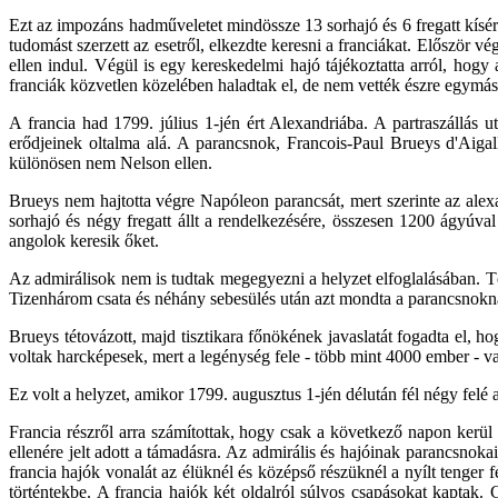
Ezt az impozáns hadműveletet mindössze 13 sorhajó és 6 fregatt kísé
tudomást szerzett az esetről, elkezdte keresni a franciákat. Először 
ellen indul. Végül is egy kereskedelmi hajó tájékoztatta arról, hogy 
franciák közvetlen közelében haladtak el, de nem vették észre egymás
A francia had 1799. július 1-jén ért Alexandriába. A partraszállás
erődjeinek oltalma alá. A parancsnok, Francois-Paul Brueys d'Aigal
különösen nem Nelson ellen.
Brueys nem hajtotta végre Napóleon parancsát, mert szerinte az alexa
sorhajó és négy fregatt állt a rendelkezésére, összesen 1200 ágyúva
angolok keresik őket.
Az admirálisok nem is tudtak megegyezni a helyzet elfoglalásában. Tö
Tizenhárom csata és néhány sebesülés után azt mondta a parancsnokn
Brueys tétovázott, majd tisztikara főnökének javaslatát fogadta el, 
voltak harcképesek, mert a legénység fele - több mint 4000 ember - v
Ez volt a helyzet, amikor 1799. augusztus 1-jén délután fél négy felé
Francia részről arra számítottak, hogy csak a következő napon kerül 
ellenére jelt adott a támadásra. Az admirális és hajóinak parancsnokai
francia hajók vonalát az élüknél és középső részüknél a nyílt tenger 
történtekbe. A francia hajók két oldalról súlyos csapásokat kaptak