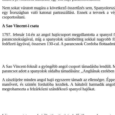
Nem sokat váratott magára a következő összetűzés sem, Spanyolország
egy Írországban való katonai partraszállást. Ennek a tervnek a vég
csoportosítani.
A Sao Vincent-i csata
1797. február 14-én az angol hajócsoport megpillantotta a spanyol f
parancsnokságával, míg a spanyolok számbelileg sokkal nagyobb föl
fedélzeti ágyúval, összesen 130-cal. A parancsnok Cordoba flottaadmir
A Sao Vincent-foknál a gyöngébb angol csoport támadásba lendült. Mive
parancsot adott a spanyolok oldalba támadására: ,,Angliának ezekben
A zászlójelre minden angol hajó egyszerre támadt az ellenségre. Éppen
manővert, és szintén fordulóba kezdtek. A hátulról harmadik angol
megrohamozta a felzárkózni szándékozó spanyol hajókat.