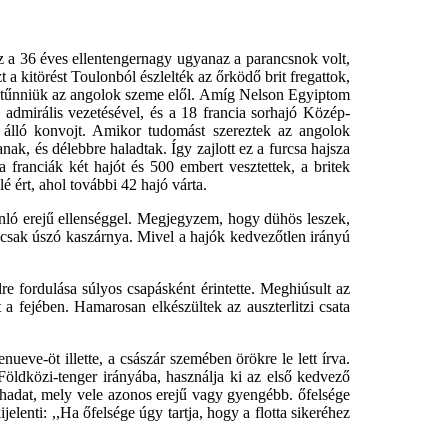
Ez a 36 éves ellentengernagy ugyanaz a parancsnok volt,
 a kitörést Toulonból észlelték az őrködő brit fregattok,
t eltűnniük az angolok szeme elől. Amíg Nelson Egyiptom
a admirális vezetésével, és a 18 francia sorhajó Közép-
l álló konvojt. Amikor tudomást szereztek az angolok
ak, és délebbre haladtak. Így zajlott ez a furcsa hajsza
 franciák két hajót és 500 embert vesztettek, a britek
é ért, ahol további 42 hajó várta.
nló erejű ellenséggel. Megjegyzem, hogy dühös leszek,
 csak úszó kaszárnya. Mivel a hajók kedvezőtlen irányú
e fordulása súlyos csapásként érintette. Meghiúsult az
 a fejében. Hamarosan elkészültek az auszterlitzi csata
ueve-öt illette, a császár szemében örökre le lett írva.
 Földközi-tenger irányába, használja ki az első kedvező
óhadat, mely vele azonos erejű vagy gyengébb. őfelsége
jelenti: ,,Ha őfelsége úgy tartja, hogy a flotta sikeréhez