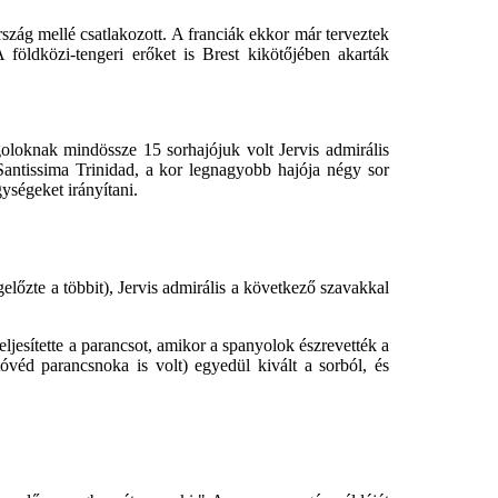
zág mellé csatlakozott. A franciák ekkor már terveztek
 földközi-tengeri erőket is Brest kikötőjében akarták
goloknak mindössze 15 sorhajójuk volt Jervis admirális
Santissima Trinidad, a kor legnagyobb hajója négy sor
ységeket irányítani.
előzte a többit), Jervis admirális a következő szavakkal
ljesítette a parancsot, amikor a spanyolok észrevették a
véd parancsnoka is volt) egyedül kivált a sorból, és