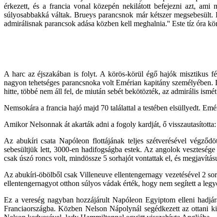
érkezett, és a francia vonal közepén nekilátott befejezni azt, am
súlyosabbakká váltak. Brueys parancsnok már kétszer megsebesült. E
admirálisnak parancsok adása közben kell meghalnia.'' Este tíz óra kör
A harc az éjszakában is folyt. A körös-körül égő hajók misztikus fé
nagyon tehetséges parancsnoka volt Emérian kapitány személyében. Löv
hitte, többé nem áll fel, de miután sebét bekötözték, az admirális ismét
Nemsokára a francia hajó majd 70 találattal a testében elsüllyedt. Emé
Amikor Nelsonnak át akarták adni a fogoly kardját, ő visszautasította: 
Az abukíri csata Napóleon flottájának teljes szétverésével végződö
sebesültjük lett, 3000-en hadifogságba estek. Az angolok vesztesége 
csak úszó roncs volt, mindössze 5 sorhajót vontattak el, és megjavításu
Az abukíri-öbölből csak Villeneuve ellentengernagy vezetésével 2 sor
ellentengernagyot otthon súlyos vádak érték, hogy nem segített a legy
Ez a vereség nagyban hozzájárult Napóleon Egyiptom elleni hadjá
Franciaországba. Közben Nelson Nápolynál segédkezett az ottani ki