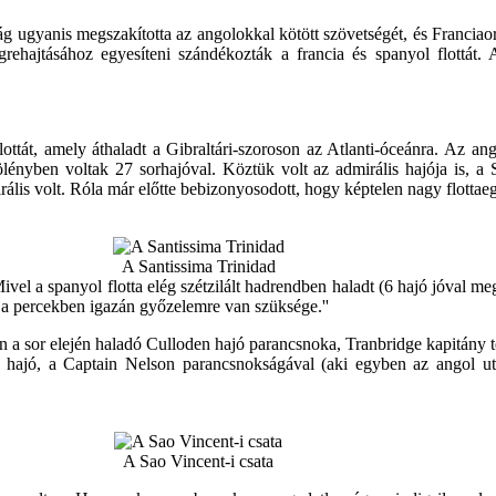
 ugyanis megszakította az angolokkal kötött szövetségét, és Franciaors
rehajtásához egyesíteni szándékozták a francia és spanyol flottát. A
lottát, amely áthaladt a Gibraltári-szoroson az Atlanti-óceánra. Az an
ényben voltak 27 sorhajóval. Köztük volt az admirális hajója is, a 
ális volt. Róla már előtte bebizonyosodott, hogy képtelen nagy flottaeg
A Santissima Trinidad
l a spanyol flotta elég szétzilált hadrendben haladt (6 hajó jóval meg
 a percekben igazán győzelemre van szüksége.''
 a sor elején haladó Culloden hajó parancsnoka, Tranbridge kapitány te
 hajó, a Captain Nelson parancsnokságával (aki egyben az angol utó
A Sao Vincent-i csata