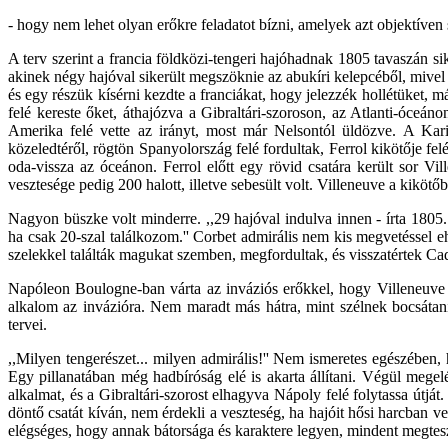
- hogy nem lehet olyan erőkre feladatot bízni, amelyek azt objektíve
A terv szerint a francia földközi-tengeri hajóhadnak 1805 tavaszán s
akinek négy hajóval sikerült megszöknie az abukíri kelepcéből, mivel n
és egy részük kísérni kezdte a franciákat, hogy jelezzék hollétüket,
felé kereste őket, áthajózva a Gibraltári-szoroson, az Atlanti-óceán
Amerika felé vette az irányt, most már Nelsontól üldözve. A Kari
közeledtéről, rögtön Spanyolország felé fordultak, Ferrol kikötője fel
oda-vissza az óceánon. Ferrol előtt egy rövid csatára került sor Vi
vesztesége pedig 200 halott, illetve sebesült volt. Villeneuve a kikötő
Nagyon büszke volt minderre. ,,29 hajóval indulva innen - írta 180
ha csak 20-szal találkozom.'' Corbet admirális nem kis megvetéssel 
szelekkel találták magukat szemben, megfordultak, és visszatértek Ca
Napóleon Boulogne-ban várta az inváziós erőkkel, hogy Villeneuve ki
alkalom az invázióra. Nem maradt más hátra, mint szélnek bocsátani a
tervei.
,,Milyen tengerészet... milyen admirális!'' Nem ismeretes egészében, 
Egy pillanatában még hadbíróság elé is akarta állítani. Végül megelé
alkalmat, és a Gibraltári-szorost elhagyva Nápoly felé folytassa út
döntő csatát kíván, nem érdekli a veszteség, ha hajóit hősi harcban ves
elégséges, hogy annak bátorsága és karaktere legyen, mindent megtesz