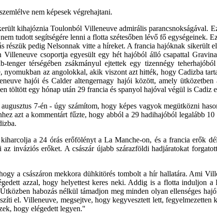
n szemlélve nem képesek végrehajtani.
ikerült kihajóznia Toulonból Villeneuve admirális parancsnokságával. 
em tudott segítségére lenni a flotta szétesőben lévő fő egységeinek. Ezt
 más részük pedig Nelsonnak vitte a híreket. A francia hajóknak sikerül
on Villeneuve csoportja egyesült egy hét hajóból álló csapattal Gravin
b-tenger térségében zsákmányul ejtettek egy tizennégy teherhajóbó
é, nyomukban az angolokkal, akik viszont azt hitték, hogy Cadizba tartan
lleneuve hajói és Calder altengernagy hajói között, amely ütközetben a
ben töltött egy hónap után 29 francia és spanyol hajóval végül is Cadiz el
5. augusztus 7-én - úgy számítom, hogy képes vagyok megütközni haso
ehhez azt a kommentárt fűzte, hogy abból a 29 hadihajóból legalább 10
dizba.
harcolja a 24 órás erőfölényt a La Manche-on, és a francia erők délr
z inváziós erőket. A császár újabb szárazföldi hadjáratokat forgatott
hogy a császáron mekkora dühkitörés tombolt a hír hallatára. Ami Villen
gedett azzal, hogy helyettest keres neki. Addig is a flotta induljon a
ját. Útközben habozás nélkül támadjon meg minden olyan ellenséges haj
zíti el. Villeneuve, megsejtve, hogy kegyvesztett lett, fegyelmezetten ki
ek, hogy elégedett legyen.''