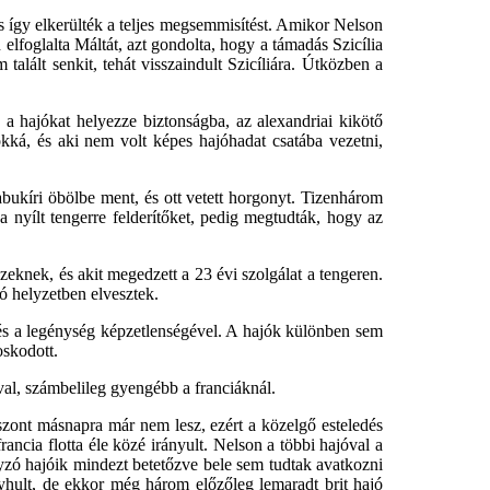
 így elkerülték a teljes megsemmisítést. Amikor Nelson
elfoglalta Máltát, azt gondolta, hogy a támadás Szicília
talált senkit, tehát visszaindult Szicíliára. Útközben a
a hajókat helyezze biztonságba, az alexandriai kikötő
okká, és aki nem volt képes hajóhadat csatába vezetni,
abukíri öbölbe ment, és ott vetett horgonyt. Tizenhárom
 nyílt tengerre felderítőket, pedig megtudták, hogy az
eknek, és akit megedzett a 23 évi szolgálat a tengeren.
ó helyzetben elvesztek.
k és a legénység képzetlenségével. A hajók különben sem
oskodott.
val, számbelileg gyengébb a franciáknál.
iszont másnapra már nem lesz, ezért a közelgő esteledés
ancia flotta éle közé irányult. Nelson a többi hajóval a
onyzó hajóik mindezt betetőzve bele sem tudtak avatkozni
nyhult, de ekkor még három előzőleg lemaradt brit hajó