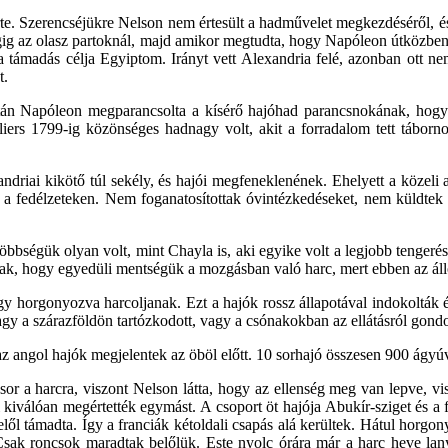
rte. Szerencséjükre Nelson nem értesült a hadművelet megkezdéséről, és
végig az olasz partoknál, majd amikor megtudta, hogy Napóleon útközben 
a támadás célja Egyiptom. Irányt vett Alexandria felé, azonban ott nem 
t.
 után Napóleon megparancsolta a kísérő hajóhad parancsnokának, hogy 
liers 1799-ig közönséges hadnagy volt, akit a forradalom tett táborn
ndriai kikötő túl sekély, és hajói megfeneklenének. Ehelyett a közeli 
l a fedélzeteken. Nem foganatosítottak óvintézkedéseket, nem küldtek a
bbségük olyan volt, mint Chayla is, aki egyike volt a legjobb tengerész
ak, hogy egyedüli mentségük a mozgásban való harc, mert ebben az áll
hogy horgonyozva harcoljanak. Ezt a hajók rossz állapotával indokoltá
agy a szárazföldön tartózkodott, vagy a csónakokban az ellátásról gond
 az angol hajók megjelentek az öböl előtt. 10 sorhajó összesen 900 ágyú
sor a harcra, viszont Nelson látta, hogy az ellenség meg van lepve, v
 kiválóan megértették egymást. A csoport öt hajója Abukír-sziget és a fr
felől támadta. Így a franciák kétoldali csapás alá kerültek. Hátul horg
. Csak roncsok maradtak belőlük. Este nyolc órára már a harc heve la