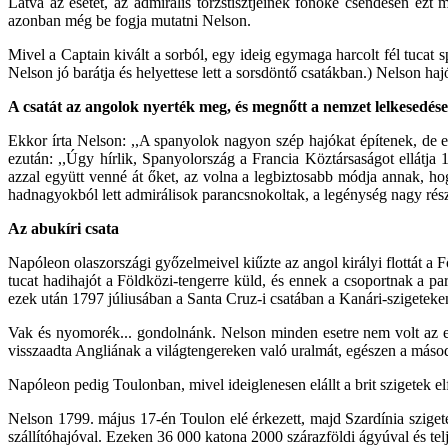
Látva az esetet, az admirális törzstisztjeinek főnöke csendesen ez
azonban még be fogja mutatni Nelson.
Mivel a Captain kivált a sorból, egy ideig egymaga harcolt fél tuca
Nelson jó barátja és helyettese lett a sorsdöntő csatákban.) Nelson haj
A csatát az angolok nyerték meg, és megnőtt a nemzet lelkesedése
Ekkor írta Nelson: ,,A spanyolok nagyon szép hajókat építenek, de e
ezután: ,,Úgy hírlik, Spanyolország a Francia Köztársaságot ellátja
azzal együtt venné át őket, az volna a legbiztosabb módja annak, hog
hadnagyokból lett admirálisok parancsnokoltak, a legénység nagy rés
Az abukíri csata
Napóleon olaszországi győzelmeivel kiűzte az angol királyi flottát a 
tucat hadihajót a Földközi-tengerre küld, és ennek a csoportnak a pa
ezek után 1797 júliusában a Santa Cruz-i csatában a Kanári-szigeteken 
Vak és nyomorék... gondolnánk. Nelson minden esetre nem volt az erk
visszaadta Angliának a világtengereken való uralmát, egészen a máso
Napóleon pedig Toulonban, mivel ideiglenesen elállt a brit szigetek e
Nelson 1799. május 17-én Toulon elé érkezett, majd Szardínia sziget
szállítóhajóval. Ezeken 36 000 katona 2000 szárazföldi ágyúval és telje