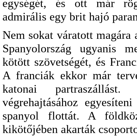
egységét, és ott már rög
admirális egy brit hajó para
Nem sokat váratott magára 
Spanyolország ugyanis me
kötött szövetségét, és Franc
A franciák ekkor már terv
katonai partraszállá
végrehajtásához egyesíteni
spanyol flottát. A földkö
kikötőjében akarták csoporto