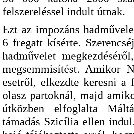
felszereléssel indult útnak.
Ezt az impozáns hadművelet
6 fregatt kísérte. Szerencs
hadművelet megkezdéséről, 
megsemmisítést. Amikor Ne
esetről, elkezdte keresni a 
olasz partoknál, majd amik
útközben elfoglalta Mált
támadás Szicília ellen indu