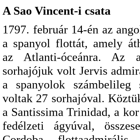
A Sao Vincent-i csata
1797. február 14-én az ango
a spanyol flottát, amely át
az Atlanti-óceánra. Az 
sorhajójuk volt Jervis admi
a spanyolok számbelileg 
voltak 27 sorhajóval. Köztük
a Santissima Trinidad, a ko
fedélzeti ágyúval, össze
Cordoba flottaadmiráli