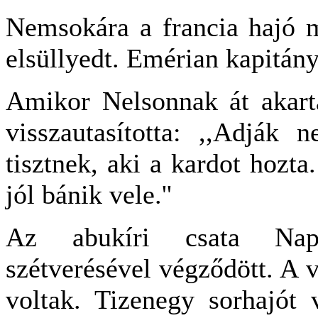
Nemsokára a francia hajó ma
elsüllyedt. Emérian kapitány
Amikor Nelsonnak át akartá
visszautasította: ,,Adják 
tisztnek, aki a kardot hozt
jól bánik vele.''
Az abukíri csata Napól
szétverésével végződött. A 
voltak. Tizenegy sorhajót v