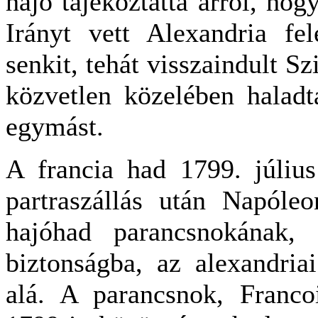
hajó tájékoztatta arról, ho
Irányt vett Alexandria fe
senkit, tehát visszaindult Sz
közvetlen közelében haladt
egymást.
A francia had 1799. július
partraszállás után Napóle
hajóhad parancsnokának,
biztonságba, az alexandria
alá. A parancsnok, Francoi