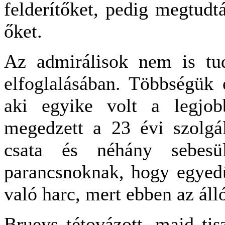
felderítőket, pedig megtudt
őket.
Az admirálisok nem is tu
elfoglalásában. Többségük 
aki egyike volt a legjob
megedzett a 23 évi szolgá
csata és néhány sebes
parancsnoknak, hogy egyed
való harc, mert ebben az áll
Brueys tétovázott, majd tis