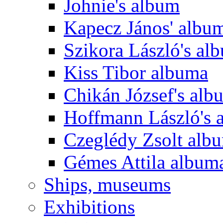
Johnie's album
Kapecz János' albu
Szikora László's al
Kiss Tibor albuma
Chikán József's alb
Hoffmann László's 
Czeglédy Zsolt alb
Gémes Attila album
Ships, museums
Exhibitions