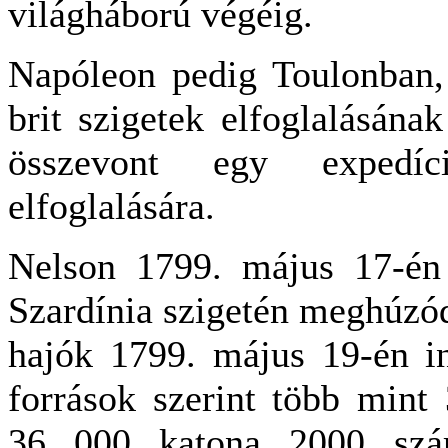
világháború végéig.
Napóleon pedig Toulonban, 
brit szigetek elfoglalásána
összevont egy expedíc
elfoglalására.
Nelson 1799. május 17-én 
Szardínia szigetén meghúzódo
hajók 1799. május 19-én in
források szerint több mint 
36 000 katona 2000 szára