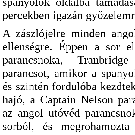
spanyolok oldalba támadás
percekben igazán győzelemre
A zászlójelre minden ango
ellenségre. Éppen a sor e
parancsnoka, Tranbridge
parancsot, amikor a spanyo
és szintén fordulóba kezdte
hajó, a Captain Nelson par
az angol utóvéd parancsnok
sorból, és megrohamozta 