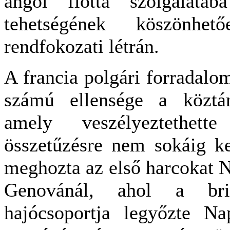
angol flotta szolgálatá
tehetségének köszönhe
rendfokozati létrán.
A francia polgári forradalo
számú ellensége a köztárs
amely veszélyeztethette
összetűzésre nem sokáig ke
meghozta az első harcokat 
Genovánál, ahol a brit 
hajócsoportja legyőzte Na