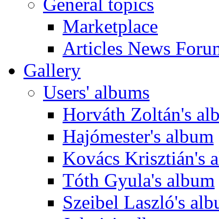
General topics
Marketplace
Articles News Foru
Gallery
Users' albums
Horváth Zoltán's a
Hajómester's album
Kovács Krisztián's 
Tóth Gyula's album
Szeibel Laszló's al