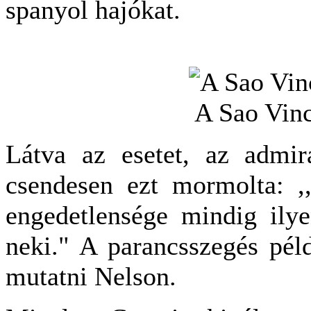
spanyol hajókat.
A Sao Vinc
Látva az esetet, az admirá
csendesen ezt mormolta: 
engedetlensége mindig ily
neki." A parancsszegés pél
mutatni Nelson.