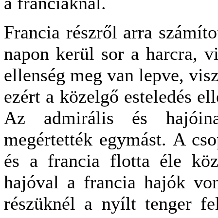
a franciáknál.
Francia részről arra számít
napon kerül sor a harcra, v
ellenség meg van lepve, vis
ezért a közelgő esteledés ell
Az admirális és hajóina
megértették egymást. A csop
és a francia flotta éle kö
hajóval a francia hajók vo
részüknél a nyílt tenger fe