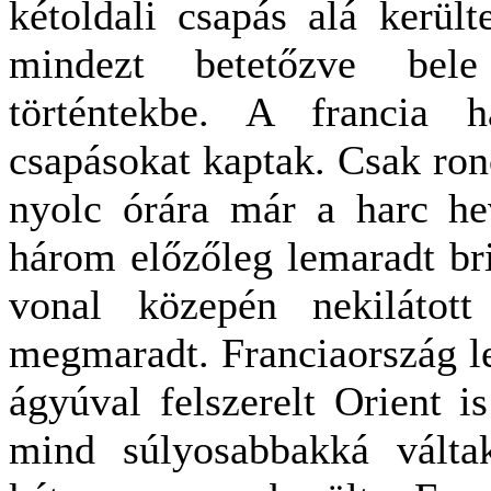
kétoldali csapás alá kerül
mindezt betetőzve bel
történtekbe. A francia h
csapásokat kaptak. Csak ron
nyolc órára már a harc he
három előzőleg lemaradt brit
vonal közepén nekilátot
megmaradt. Franciaország l
ágyúval felszerelt Orient i
mind súlyosabbakká válta