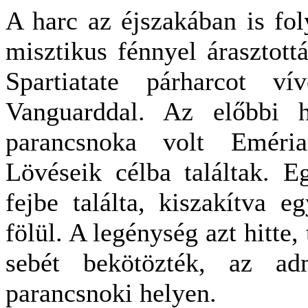
A harc az éjszakában is fol
misztikus fénnyel árasztott
Spartiatate párharcot ví
Vanguarddal. Az előbbi h
parancsnoka volt Eméria
Lövéseik célba találtak. E
fejbe találta, kiszakítva 
fölül. A legénység azt hitte,
sebét bekötözték, az ad
parancsnoki helyen.