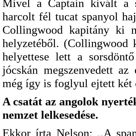
Mivel a Captain kivált a 
harcolt fél tucat spanyol ha
Collingwood kapitány ki n
helyzetéből. (Collingwood 
helyettese lett a sorsdönt
jócskán megszenvedett az e
még így is foglyul ejtett két
A csatát az angolok nyerté
nemzet lelkesedése.
Ekkor írta Nelson: ,,A spa