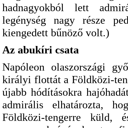
hadnagyokból lett admirá
legénység nagy része ped
kiengedett bűnöző volt.)
Az abukíri csata
Napóleon olaszországi győ
királyi flottát a Földközi-te
újabb hódításokra hajóhadát
admirális elhatározta, h
Földközi-tengerre küld,