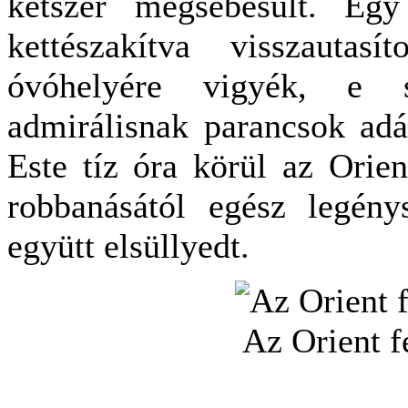
kétszer megsebesült. Egy
kettészakítva visszautas
óvóhelyére vigyék, e s
admirálisnak parancsok adá
Este tíz óra körül az Orien
robbanásától egész legény
együtt elsüllyedt.
Az Orient f