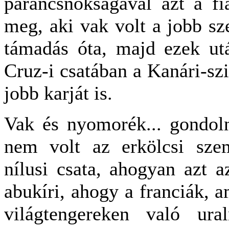
parancsnokságával azt a fia
meg, aki vak volt a jobb sz
támadás óta, majd ezek ut
Cruz-i csatában a Kanári-szi
jobb karját is.
Vak és nyomorék... gondol
nem volt az erkölcsi szem
nílusi csata, ahogyan azt 
abukíri, ahogy a franciák, 
világtengereken való ur