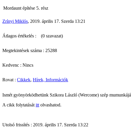
Mordaunt építése 5. rész
Zrínyi Miklós
, 2019. április 17. Szerda 13:21
Átlagos értékelés :
(0 szavazat)
Megtekintések száma : 25288
Kedvenc : Nincs
Rovat :
Cikkek
,
Hírek, Információk
Ismét gyönyörködhetünk Szikora László (Wercome) szép mumunkájá
A cikk folytatását
itt
olvashatod.
Utolsó frissítés : 2019. április 17. Szerda 13:22