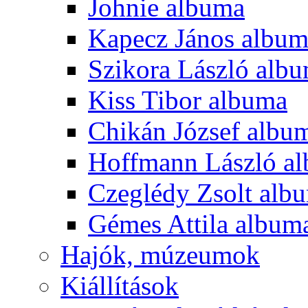
Johnie albuma
Kapecz János albu
Szikora László alb
Kiss Tibor albuma
Chikán József albu
Hoffmann László a
Czeglédy Zsolt alb
Gémes Attila album
Hajók, múzeumok
Kiállítások