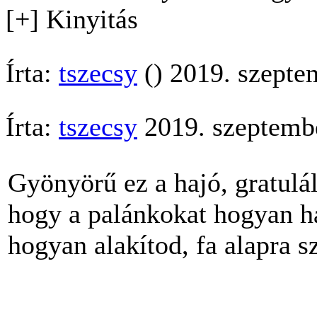
[+] Kinyitás
Írta:
tszecsy
() 2019. szepte
Írta:
tszecsy
2019. szeptembe
Gyönyörű ez a hajó, gratul
hogy a palánkokat hogyan ha
hogyan alakítod, fa alapra s