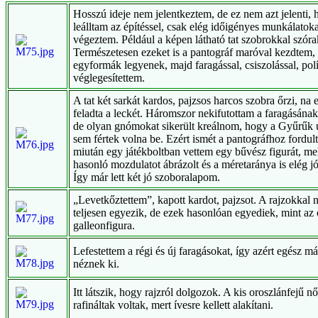
Hosszú ideje nem jelentkeztem, de ez nem azt jelenti,
leálltam az építéssel, csak elég időigényes munkálatoka
végeztem. Például a képen látható tat szobrokkal szór
Természetesen ezeket is a pantográf maróval kezdtem,
egyformák legyenek, majd faragással, csiszolással, pol
véglegesítettem.
A tat két sarkát kardos, pajzsos harcos szobra őrzi, na 
feladta a leckét. Háromszor nekifutottam a faragásának
de olyan gnómokat sikerült kreálnom, hogy a Gyűrűk 
sem fértek volna be. Ezért ismét a pantográfhoz fordul
miután egy játékboltban vettem egy bűvész figurát, me
hasonló mozdulatot ábrázolt és a méretaránya is elég jó
Így már lett két jó szoboralapom.
„Levetkőztettem”, kapott kardot, pajzsot. A rajzokkal
teljesen egyezik, de ezek hasonlóan egyediek, mint az 
galleonfigura.
Lefestettem a régi és új faragásokat, így azért egész m
néznek ki.
Itt látszik, hogy rajzról dolgozok. A kis oroszlánfejű n
rafináltak voltak, mert ívesre kellett alakítani.