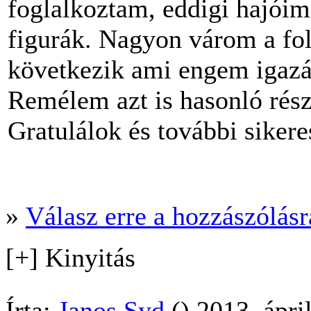
foglalkoztam, eddigi hajóim
figurák. Nagyon várom a foly
következik ami engem igazán
Remélem azt is hasonló rész
Gratulálok és további siker
»
Válasz erre a hozzászólásra
[+] Kinyitás
Írta:
Janos Syd
() 2013. ápri