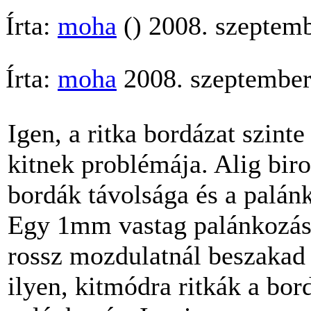
Írta:
moha
() 2008. szeptem
Írta:
moha
2008. szeptember
Igen, a ritka bordázat szin
kitnek problémája. Alig biro
bordák távolsága és a palán
Egy 1mm vastag palánkozásn
rossz mozdulatnál beszakad 
ilyen, kitmódra ritkák a bor