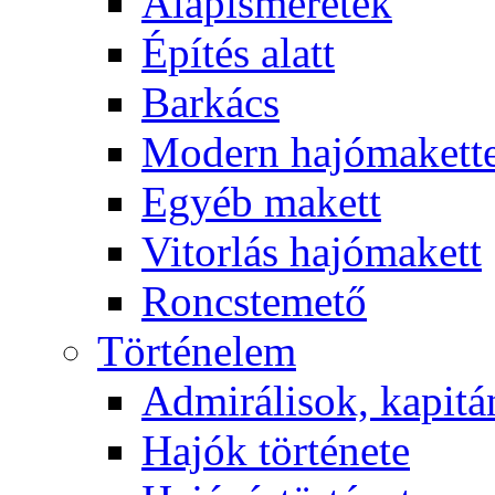
Alapismeretek
Építés alatt
Barkács
Modern hajómakett
Egyéb makett
Vitorlás hajómakett
Roncstemető
Történelem
Admirálisok, kapit
Hajók története