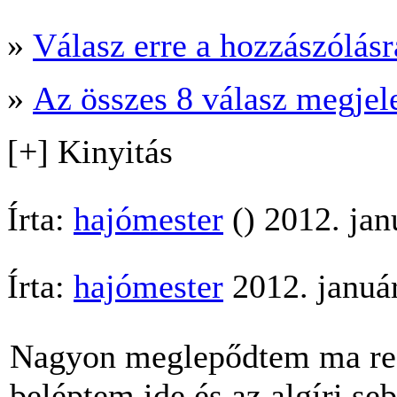
»
Válasz erre a hozzászólásra
»
Az összes 8 válasz megjel
[+] Kinyitás
Írta:
hajómester
() 2012. jan
Írta:
hajómester
2012. január
Nagyon meglepődtem ma reg
beléptem ide és az algíri s