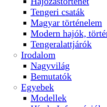
Hajózástörténet
Tengeri csaták
Magyar történelem
Modern hajók, törté
Tengeralattjárók
Irodalom
Nagyvilág
Bemutatók
Egyebek
Modellek