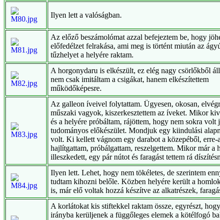
Ilyen lett a valóságban.
Az előző beszámolómat azzal befejeztem be, hogy jöhe
előfedélzet felrakása, ami meg is történt miután az ágy
tűzhelyet a helyére raktam.
A horgonydaru is elkészült, ez elég nagy csörlőkből áll
nem csak imitáltam a csigákat, hanem elkészítettem
működőképesre.
Az galleon íveivel folytattam. Ügyesen, okosan, elvég
műszaki vagyok, kiszerkesztettem az íveket. Mikor ki
és a helyére próbáltam, rájöttem, hogy nem sokra volt 
tudományos előkészület. Mondjuk egy kiindulási alapn
volt. Ki kellett vágnom egy darabot a közepéből, erre-
hajlítgattam, próbálgattam, reszelgettem. Mikor már a 
illeszkedett, egy pár nútot és faragást tettem rá díszítés
Ilyen lett. Lehet, hogy nem tökéletes, de szerintem enn
tudtam kihozni belőle. Közben helyére került a homlok
is, már elő voltak hozzá készítve az alkatrészek, faragá
A korlátokat kis stiftekkel raktam össze, egyrészt, hog
irányba kerüljenek a függőleges elemek a kötélfogó ba