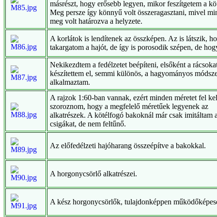
másrészt, hogy erősebb legyen, mikor feszítgetem a köt
Meg persze így könnyű volt összeragasztani, mivel m
meg volt határozva a helyzete.
A korlátok is lendítenek az összképen. Az is látszik, h
takargatom a hajót, de így is porosodik szépen, de hog
Nekikezdtem a fedélzetet beépíteni, elsőként a rácsoka
készítettem el, semmi különös, a hagyományos módsze
alkalmaztam.
A rajzok 1:60-ban vannak, ezért minden méretet fel kel
szoroznom, hogy a megfelelő méretűek legyenek az
alkatrészek. A kötélfogó bakoknál már csak imitáltam 
csigákat, de nem feltűnő.
Az előfedélzeti hajóharang összeépítve a bakokkal.
A horgonycsörlő alkatrészei.
A kész horgonycsörlők, tulajdonképpen működőképes