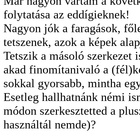
Már nagyon vártam a követk
folytatása az eddígieknek!
Nagyon jók a faragások, fő
tetszenek, azok a képek ala
Tetszik a másoló szerkezet 
akad finomítanivaló a (fél)k
sokkal gyorsabb, mintha eg
Esetleg hallhatnánk némi is
módon szerkesztetted a plus
használtál nemde)?