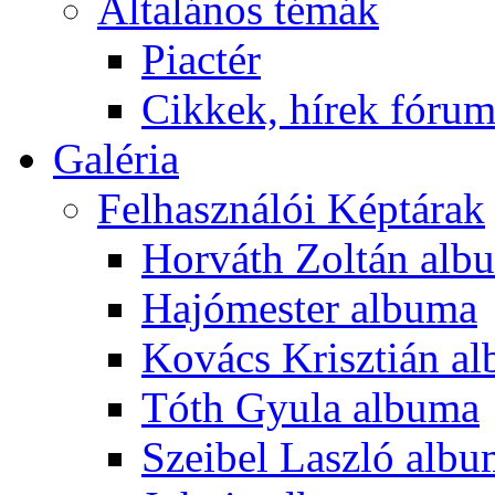
Általános témák
Piactér
Cikkek, hírek fóru
Galéria
Felhasználói Képtárak
Horváth Zoltán alb
Hajómester albuma
Kovács Krisztián a
Tóth Gyula albuma
Szeibel Laszló alb