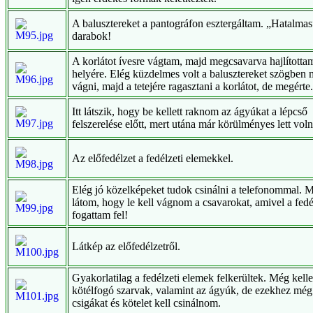
A balusztereket a pantográfon esztergáltam. „Hatalmas
darabok!
A korlátot ívesre vágtam, majd megcsavarva hajlította
helyére. Elég küzdelmes volt a balusztereket szögben 
vágni, majd a tetejére ragasztani a korlátot, de megérte.
Itt látszik, hogy be kellett raknom az ágyúkat a lépcső
felszerelése előtt, mert utána már körülményes lett voln
Az előfedélzet a fedélzeti elemekkel.
Elég jó közelképeket tudok csinálni a telefonommal. 
látom, hogy le kell vágnom a csavarokat, amivel a fedé
fogattam fel!
Látkép az előfedélzetről.
Gyakorlatilag a fedélzeti elemek felkerültek. Még kell
kötélfogó szarvak, valamint az ágyúk, de ezekhez még
csigákat és kötelet kell csinálnom.