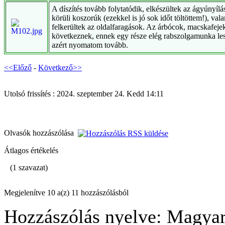
A díszítés tovább folytatódik, elkészültek az ágyúnyíl
körüli koszorúk (ezekkel is jó sok időt töltöttem!), val
felkerültek az oldalfaragások. Az árbócok, macskafejek
következnek, ennek egy része elég rabszolgamunka les
azért nyomatom tovább.
<<Előző
-
Következő>>
Utolsó frissítés : 2024. szeptember 24. Kedd 14:11
Olvasók hozzászólása
Átlagos értékelés
(1 szavazat)
Megjelenítve 10 a(z) 11 hozzászólásból
Hozzászólás nyelve: Magyar