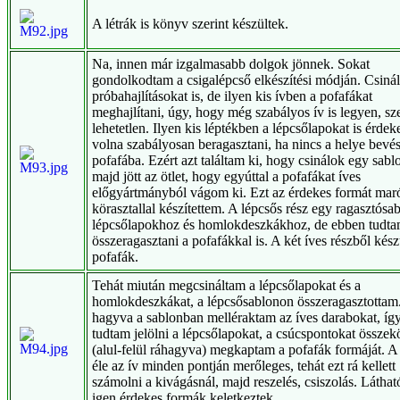
A létrák is könyv szerint készültek.
Na, innen már izgalmasabb dolgok jönnek. Sokat
gondolkodtam a csigalépcső elkészítési módján. Csiná
próbahajlításokat is, de ilyen kis ívben a pofafákat
meghajlítani, úgy, hogy még szabályos ív is legyen, sz
lehetetlen. Ilyen kis léptékben a lépcsőlapokat is érdeke
volna szabályosan beragasztani, ha nincs a helye bevé
pofafába. Ezért azt találtam ki, hogy csinálok egy sablo
majd jött az ötlet, hogy egyúttal a pofafákat íves
előgyártmányból vágom ki. Ezt az érdekes formát ma
körasztallal készítettem. A lépcsős rész egy ragasztósa
lépcsőlapokhoz és homlokdeszkákhoz, de ebben tudt
összeragasztani a pofafákkal is. A két íves részből kész
pofafák.
Tehát miután megcsináltam a lépcsőlapokat és a
homlokdeszkákat, a lépcsősablonon összeragasztottam
hagyva a sablonban melléraktam az íves darabokat, így
tudtam jelölni a lépcsőlapokat, a csúcspontokat összek
(alul-felül ráhagyva) megkaptam a pofafák formáját. A
éle az ív minden pontján merőleges, tehát ezt rá kellett
számolni a kivágásnál, majd reszelés, csiszolás. Látha
igen érdekes formák keletkeztek.