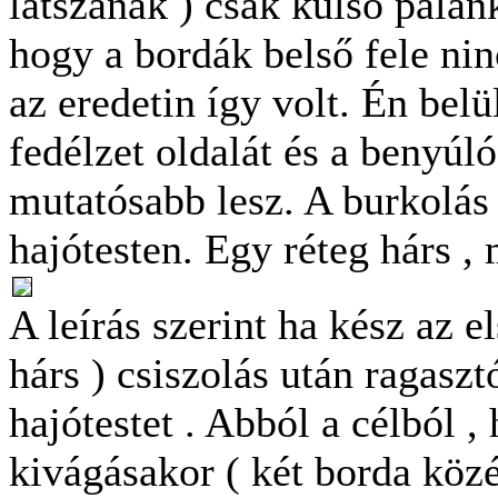
látszanak ) csak külső palánk
hogy a bordák belső fele nin
az eredetin így volt. Én belü
fedélzet oldalát és a benyúló 
mutatósabb lesz. A burkolás 
hajótesten. Egy réteg hárs ,
A leírás szerint ha kész az el
hárs ) csiszolás után ragaszt
hajótestet . Abból a célból 
kivágásakor ( két borda közé