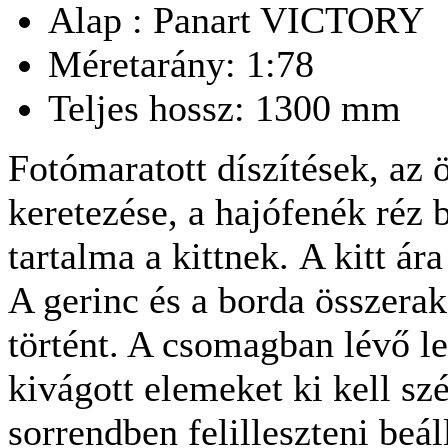
Alap : Panart VICTORY
Méretarány: 1:78
Teljes hossz: 1300 mm
Fotómaratott díszítések, az
keretezése, a hajófenék réz 
tartalma a kittnek. A kitt ár
A gerinc és a borda összer
történt. A csomagban lévő l
kivágott elemeket ki kell szé
sorrendben felilleszteni beáll