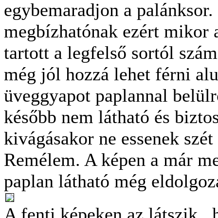
egybemaradjon a palánksor. 
megbízhatónak ezért mikor a
tartott a legfelső sortól szá
még jól hozzá lehet férni alu
üveggyapot paplannal belülr
később nem látható és biztos
kivágásakor ne essenek szét 
Remélem. A képen a már me
paplan látható még eldolgozás
A fenti képeken az látszik , 