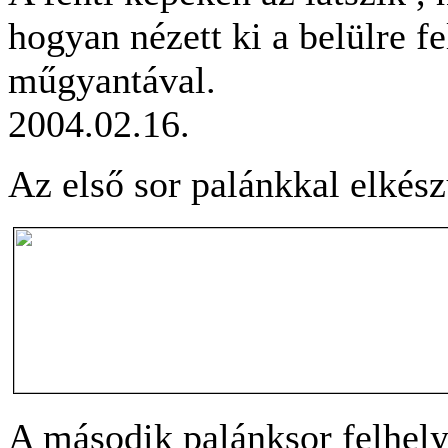
hogyan nézett ki a belülre f
műgyantával.
2004.02.16.
Az első sor palánkkal elkészü
A második palánksor felhely