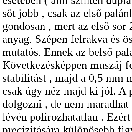
esetében ( ami szintén dupla
sőt jobb , csak az első palá
gondosan , mert az első sor
anyag. Szépen felrakva és ö
mutatós. Ennek az belső pal
Következésképpen muszáj fel
stabilitást , majd a 0,5 mm
csak úgy néz majd ki jól. A
dolgozni , de nem maradhat 
lévén polírozhatatlan . Ezért
precizitására különösebb fi