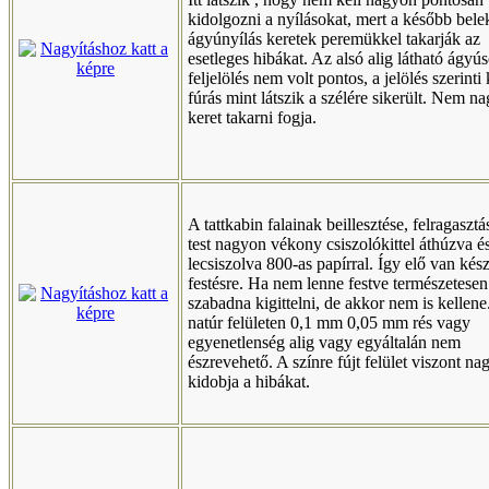
kidolgozni a nyílásokat, mert a később bele
ágyúnyílás keretek peremükkel takarják az
esetleges hibákat. Az alsó alig látható ágyús
feljelölés nem volt pontos, a jelölés szerinti
fúrás mint látszik a szélére sikerült. Nem na
keret takarni fogja.
A tattkabin falainak beillesztése, felragasztá
test nagyon vékony csiszolókittel áthúzva é
lecsiszolva 800-as papírral. Így elő van kész
festésre. Ha nem lenne festve természetese
szabadna kigittelni, de akkor nem is kellene
natúr felületen 0,1 mm 0,05 mm rés vagy
egyenetlenség alig vagy egyáltalán nem
észrevehető. A színre fújt felület viszont n
kidobja a hibákat.