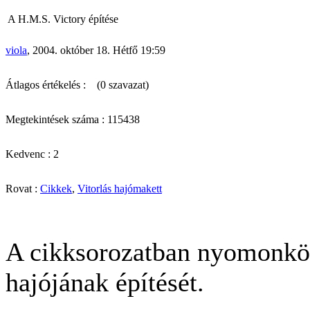
A H.M.S. Victory építése
viola
, 2004. október 18. Hétfő 19:59
Átlagos értékelés :
(0 szavazat)
Megtekintések száma : 115438
Kedvenc : 2
Rovat :
Cikkek
,
Vitorlás hajómakett
A cikksorozatban nyomonköv
hajójának építését.