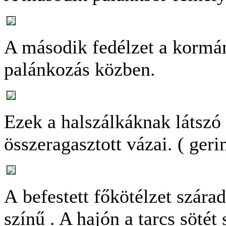
A második fedélzet a kormá
palánkozás közben.
Ezek a halszálkáknak látsz
összeragasztott vázai. ( geri
A befestett főkötélzet szárad
színű . A hajón a tarcs sötét