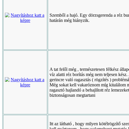
Szemből a hajó. Egy dörzsgerenda a réz bu
határán még hiányzik.
A tat felől még , természetesen félkész álla
víz alatti réz borítás még nem teljesen kész.
gerincre való ragasztás ( rögzítés ) problém
Még sokat kell vakaróznom míg kitalálom 
ragasztó hajlandó a behajlított réz lemezeke
biztonságosan megtartani
Itt az látható , hogy milyen kötélrögzítő sz
kell gyártanom , hogy valamelyest mutatós 