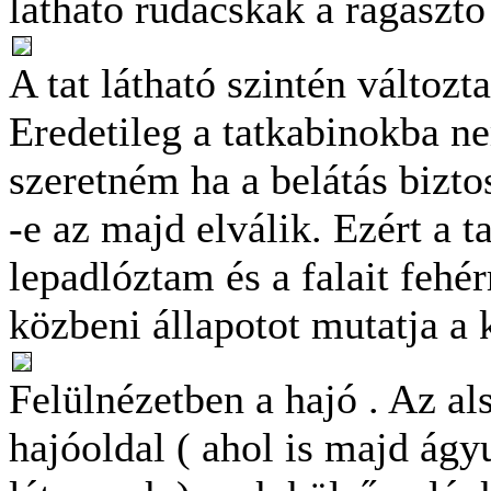
látható rudacskák a ragaszt
A tat látható szintén változt
Eredetileg a tatkabinokba ne
szeretném ha a belátás biztos
-e az majd elválik. Ezért a t
lepadlóztam és a falait fehér
közbeni állapotot mutatja a 
Felülnézetben a hajó . Az als
hajóoldal ( ahol is majd ágy