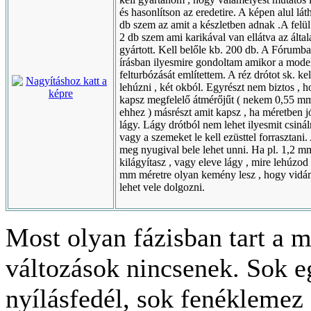
és hasonlítson az eredetire. A képen alul lát
db szem az amit a készletben adnak .A felül
2 db szem ami karikával van ellátva az álta
gyártott. Kell belőle kb. 200 db. A Fórumb
írásban ilyesmire gondoltam amikor a mode
felturbózását említettem. A réz drótot sk. kel
lehúzni , két okból. Egyrészt nem biztos , 
kapsz megfelelő átmérőjűt ( nekem 0,55 mm
ehhez ) másrészt amit kapsz , ha méretben jó
lágy. Lágy drótból nem lehet ilyesmit csináln
vagy a szemeket le kell ezüsttel forrasztani
meg nyugival bele lehet unni. Ha pl. 1,2 m
kilágyítasz , vagy eleve lágy , mire lehúzod
mm méretre olyan kemény lesz , hogy vid
lehet vele dolgozni.
Most olyan fázisban tart a 
változások nincsenek. Sok e
nyílásfedél, sok fenéklemez 