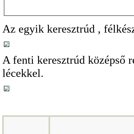
Az egyik keresztrúd , félkés
A fenti keresztrúd középső 
lécekkel.