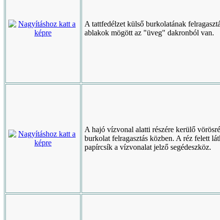
A tattfedélzet külső burkolatának felragaszt
ablakok mögött az "üveg" dakronból van.
A hajó vízvonal alatti részére kerülő vörösr
burkolat felragasztás közben. A réz felett lá
papírcsík a vízvonalat jelző segédeszköz.