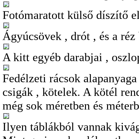
Fotómaratott külső díszítő 
Ágyúcsövek , drót , és a réz
A kitt egyéb darabjai , oszlo
Fedélzeti rácsok alapanyaga 
csigák , kötelek. A kötél ren
még sok méretben és méterb
Ilyen táblákból vannak kivág