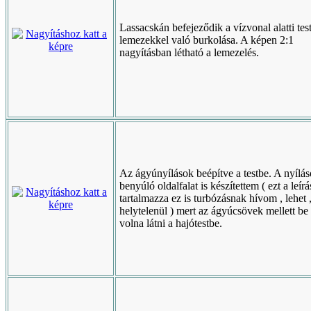
Lassacskán befejeződik a vízvonal alatti test
lemezekkel való burkolása. A képen 2:1
nagyításban létható a lemezelés.
Az ágyúnyílások beépítve a testbe. A nyílá
benyúló oldalfalat is készítettem ( ezt a leír
tartalmazza ez is turbózásnak hívom , lehet 
helytelenül ) mert az ágyúcsövek mellett be 
volna látni a hajótestbe.