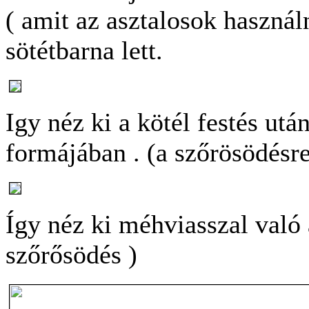
( amit az asztalosok haszná
sötétbarna lett.
Igy néz ki a kötél festés utá
formájában . (a szőrösödésr
Így néz ki méhviasszal való 
szőrősödés )