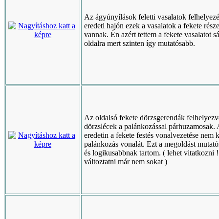
Az ágyúnyílások feletti vasalatok felhelyez
eredeti hajón ezek a vasalatok a fekete rész
vannak. Én azért tettem a fekete vasalatot s
oldalra mert szinten így mutatósabb.
Az oldalsó fekete dörzsgerendák felhelyezv
dörzslécek a palánkozással párhuzamosak.
eredetin a fekete festés vonalvezetése nem k
palánkozás vonalát. Ezt a megoldást mutat
és logikusabbnak tartom. ( lehet vitatkozni !
változtatni már nem sokat )