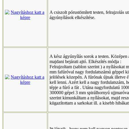
A csiszolt pórustömített testen, felrajzolás u
ágyúnyílások elkészítése.
A kész ágyúnyílás sorok a testen. Középen 
majdani bejárati ajtó. Elkészítés módja :
Felrajzoltam (sablon szerint ) a nyílásokat 
mm fafúróval nagy fordulatszámú géppel ki
jelölések közepén. A fúrónak újnak illetve 
kell lenni. Azért kell a nagy fordulatszám, 
tépje a fúró a fát . Utána nagyfordulatú 100
300000 gépel 3 mm spirálhornyú ujjmaróval
szerint kimunkáltam a nyílásokat, majd resz
kiigazítottam a sarkokat ill. a kisebb hibákat
Itt látszik , hogy nem kell nagyon pontosan