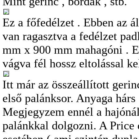
Mint gerinc , bordák , stb.
Ez a főfedélzet . Ebben az á
van ragasztva a fedélzet pad
mm x 900 mm mahagóni . E
vágva fél hossz eltolással ke
Itt már az összeállított geri
első palánksor. Anyaga hár
Megjegyzem ennél a hajónál
palánkkal dolgozni. A Price 