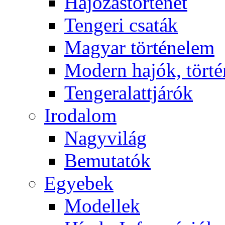
Hajózástörténet
Tengeri csaták
Magyar történelem
Modern hajók, törté
Tengeralattjárók
Irodalom
Nagyvilág
Bemutatók
Egyebek
Modellek