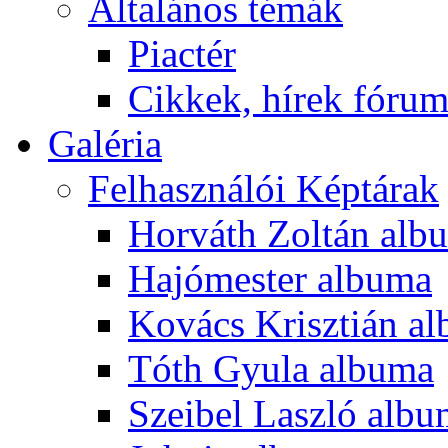
Általános témák
Piactér
Cikkek, hírek fóru
Galéria
Felhasználói Képtárak
Horváth Zoltán alb
Hajómester albuma
Kovács Krisztián a
Tóth Gyula albuma
Szeibel Laszló alb