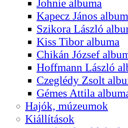
Johnie albuma
Kapecz János albu
Szikora László alb
Kiss Tibor albuma
Chikán József albu
Hoffmann László a
Czeglédy Zsolt alb
Gémes Attila album
Hajók, múzeumok
Kiállítások