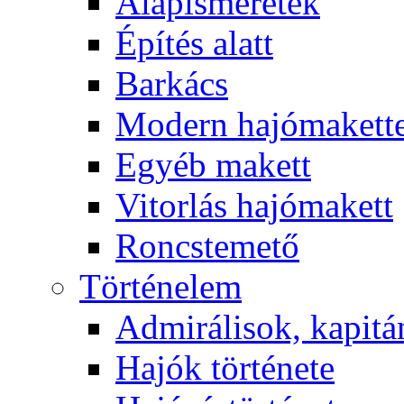
Alapismeretek
Építés alatt
Barkács
Modern hajómakett
Egyéb makett
Vitorlás hajómakett
Roncstemető
Történelem
Admirálisok, kapit
Hajók története