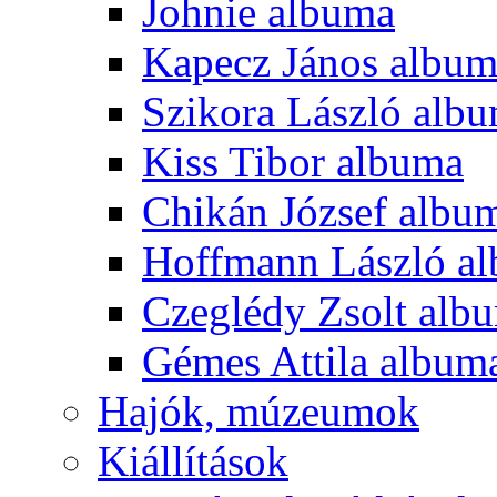
Johnie albuma
Kapecz János albu
Szikora László alb
Kiss Tibor albuma
Chikán József albu
Hoffmann László a
Czeglédy Zsolt alb
Gémes Attila album
Hajók, múzeumok
Kiállítások