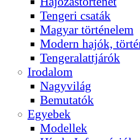
Hajózástörténet
Tengeri csaták
Magyar történelem
Modern hajók, törté
Tengeralattjárók
Irodalom
Nagyvilág
Bemutatók
Egyebek
Modellek