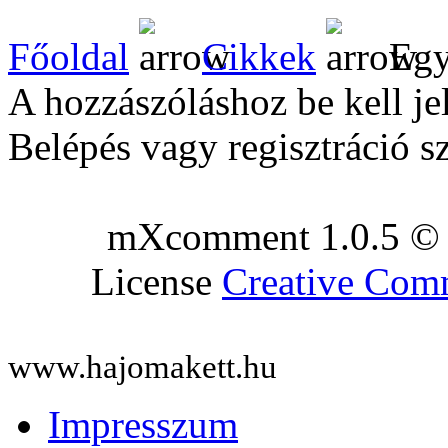
Főoldal
Cikkek
Egy
A hozzászóláshoz be kell je
Belépés vagy regisztráció s
mXcomment 1.0.5 © 
License
Creative Co
www.hajomakett.hu
Impresszum