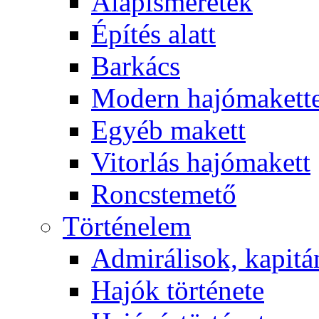
Alapismeretek
Építés alatt
Barkács
Modern hajómakett
Egyéb makett
Vitorlás hajómakett
Roncstemető
Történelem
Admirálisok, kapit
Hajók története