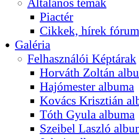
Általános témák
Piactér
Cikkek, hírek fóru
Galéria
Felhasználói Képtárak
Horváth Zoltán alb
Hajómester albuma
Kovács Krisztián a
Tóth Gyula albuma
Szeibel Laszló alb