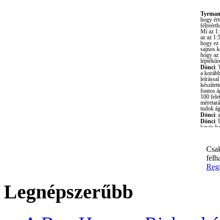
Csak
felh
Regi
Legnépszerűbb