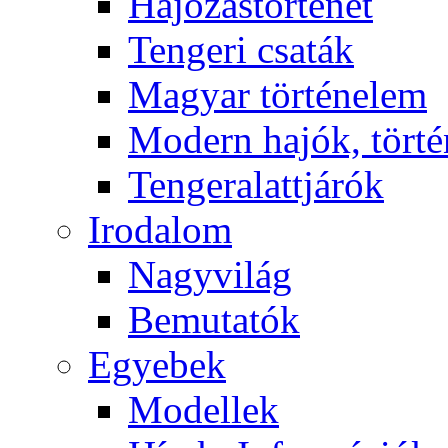
Hajózástörténet
Tengeri csaták
Magyar történelem
Modern hajók, törté
Tengeralattjárók
Irodalom
Nagyvilág
Bemutatók
Egyebek
Modellek