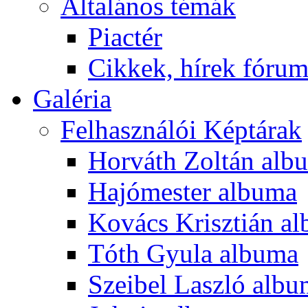
Általános témák
Piactér
Cikkek, hírek fóru
Galéria
Felhasználói Képtárak
Horváth Zoltán alb
Hajómester albuma
Kovács Krisztián a
Tóth Gyula albuma
Szeibel Laszló alb