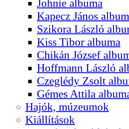
Johnie albuma
Kapecz János albu
Szikora László alb
Kiss Tibor albuma
Chikán József albu
Hoffmann László a
Czeglédy Zsolt alb
Gémes Attila album
Hajók, múzeumok
Kiállítások