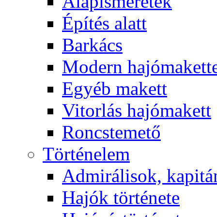
Alapismeretek
Építés alatt
Barkács
Modern hajómakett
Egyéb makett
Vitorlás hajómakett
Roncstemető
Történelem
Admirálisok, kapit
Hajók története