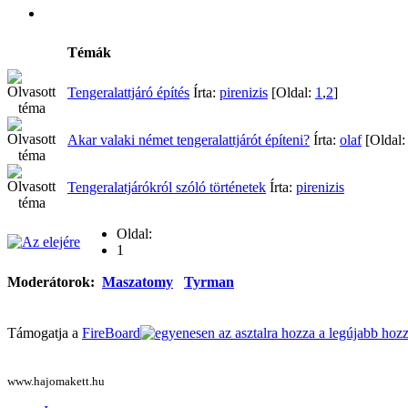
Témák
Tengeralattjáró építés
Írta:
pirenizis
[Oldal:
1
,
2
]
Akar valaki német tengeralattjárót építeni?
Írta:
olaf
[Oldal
Tengeralatjárókról szóló történetek
Írta:
pirenizis
Oldal:
1
Moderátorok:
Maszatomy
Tyrman
Támogatja a
FireBoard
www.hajomakett.hu