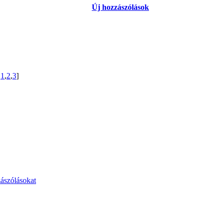
Új hozzászólások
:
1
,
2
,
3
]