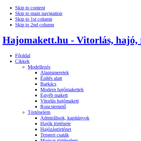
Skip to content
Skip to main navigation
Skip to 1st column
Skip to 2nd column
Hajomakett.hu - Vitorlás, hajó,
Főoldal
Cikkek
Modellezés
Alapismeretek
Építés alatt
Barkács
Modern hajómakettek
Egyéb makett
Vitorlás hajómakett
Roncstemető
Történelem
Admirálisok, kapitányok
Hajók története
Hajózástörténet
Tengeri csaták
Magyar történelem