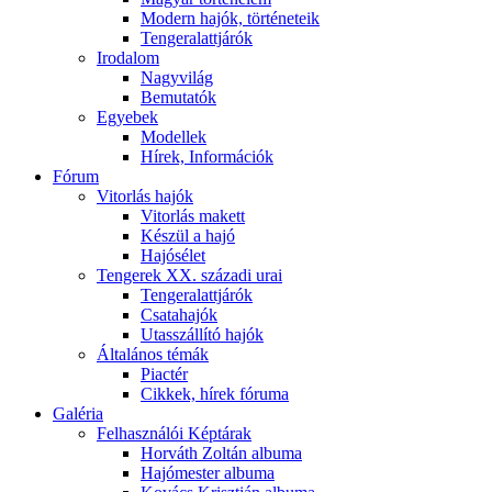
Modern hajók, történeteik
Tengeralattjárók
Irodalom
Nagyvilág
Bemutatók
Egyebek
Modellek
Hírek, Információk
Fórum
Vitorlás hajók
Vitorlás makett
Készül a hajó
Hajósélet
Tengerek XX. századi urai
Tengeralattjárók
Csatahajók
Utasszállító hajók
Általános témák
Piactér
Cikkek, hírek fóruma
Galéria
Felhasználói Képtárak
Horváth Zoltán albuma
Hajómester albuma