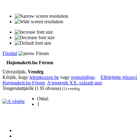
Főoldal
Fórum
Hajomakett.hu Fórum
Üdvözöljük,
Vendég
Kérjük, hogy
jelentkezzen be
vagy
regisztráljon
.
Elfelejtette jelszav
Hajomakett.hu Fórum
A tengerek XX. századi urai
Tengeralattjárók (1 fő olvassa)
(1) vendég
Oldal:
1