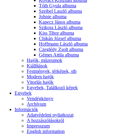
Kovács Krisztián albuma
Tóth Gyula albuma
Szeibel Laszló albuma
Johnie albuma
Kapecz János albuma
Szikora László albuma
Kiss Tibor albuma
Chikán József albuma
Hoffmann László albuma
Czeglédy Zsolt albuma
Gémes Attila albuma
Hajók, múzeumok
Kiállítások
Festmények, térképek, stb
Modern hajók
Vitorlás hajók
Egyebek, Találkozó képek
Egyebek
Vendégkönyv
Archívum
Információk
Adatvédelmi nyilatkozat
A hozzászólásokról
Impresszum
English information