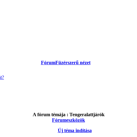
Fórum
Füzérszerű nézet
át?
A fórum témája :
Tengeralattjárók
Fórumeszközök
Új téma indítása