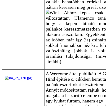
valakit behatóbban érdekel 
bátran keressen meg privát üz
. Ahhoz képest csak 
változtattam (Flamenco tanác
hogy a képen látható mó
palánkot keresztmetszetben r
alakúra csiszoltam. Egyébkén
az időben már így (is) csinált
sokkal finomabban néz ki a felü
valószínűleg jobbak is vol
áramlási tulajdonságai (miv
simább).
A Wercome által publikált, A 
Hind építése c. cikkben bemuta
palánkleszorítókat készítettem 
Annyit módosítottam rajtuk, h
magába a leszorító elembe én 
egy lyukat fúrtam, hanem egy