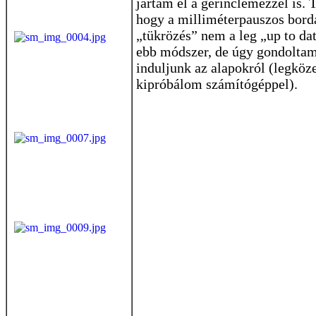
jártam el a gerinclemezzel is.
hogy a milliméterpauszos bord
„tükrözés” nem a leg „up to da
ebb módszer, de úgy gondolta
induljunk az alapokról (legköz
kipróbálom számítógéppel).