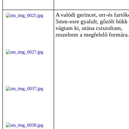
A valódi gerincet, orr-és fartők
5mm-esre gyalult, gőzölt bükk 
vágtam ki, utána csiszoltam,
reszeltem a megfelelő formára