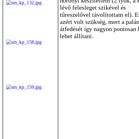
horonyt készítettem (2 lyuk, a 
lévő felesleget szikével és
tűreszelővel távolítottam el). E
azért volt szükség, mert a palá
átfedését így nagyon pontosan 
lehet állítani.