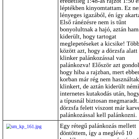
eredetileg 1:48-as rajzot 1:50 e
léptékben kinyomtattam. Ez n
lényeges igazából, én így akar
Első ránézésre nem is tűnt
bonyolultnak a hajó, aztán ha
kiderült, hogy tartogat
meglepetéseket a kicsike! Töb
között azt, hogy a dörzsfa alatt
klinker palánkozással van
palánkozva! Először azt gondo
hogy hiba a rajzban, mert ebbe
korban már rég nem használtak
klinkert, de aztán kiderült ném
internetes kutakodás után, hog
a típusnál biztosan megmaradt.
dörzsfa felett viszont már karv
palánkozással kell palánkozni.
Egy rétegű palánkozás mellett
döntöttem, így a meglévő 10