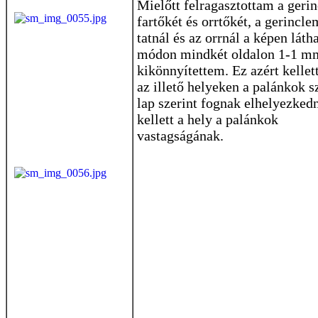
Mielőtt felragasztottam a gerin
fartőkét és orrtőkét, a gerincle
tatnál és az orrnál a képen láth
módon mindkét oldalon 1-1 m
kikönnyítettem. Ez azért kellet
az illető helyeken a palánkok s
lap szerint fognak elhelyezkedn
kellett a hely a palánkok
vastagságának.