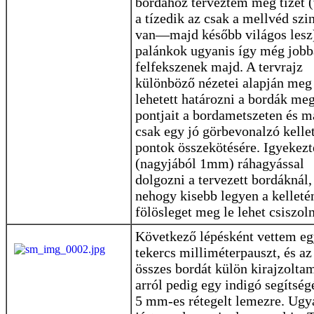
bordához terveztem még tízet 
a tízedik az csak a mellvéd szi
van—majd később világos lesz
palánkok ugyanis így még job
felfekszenek majd. A tervrajz
különböző nézetei alapján meg
lehetett határozni a bordák meg
pontjait a bordametszeten és m
csak egy jó görbevonalzó kellet
pontok összekötésére. Igyekez
(nagyjából 1mm) ráhagyással
dolgozni a tervezett bordáknál,
nehogy kisebb legyen a kelletén
fölösleget meg le lehet csiszol
Következő lépésként vettem eg
tekercs milliméterpauszt, és az
összes bordát külön kirajzoltam
arról pedig egy indigó segítség
5 mm-es rétegelt lemezre. Ugy