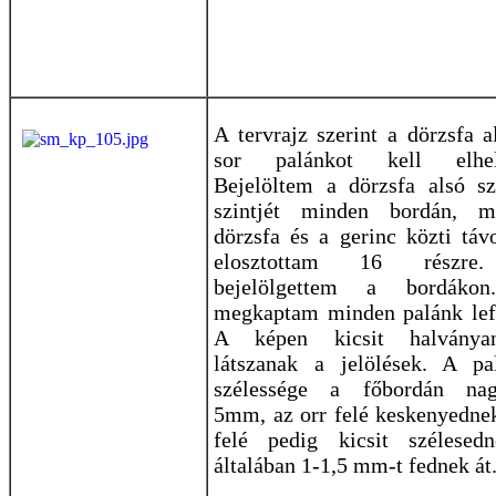
A tervrajz szerint a dörzsfa a
sor palánkot kell elhely
Bejelöltem a dörzsfa alsó sz
szintjét minden bordán, 
dörzsfa és a gerinc közti táv
elosztottam 16 részre
bejelölgettem a bordákon
megkaptam minden palánk lefu
A képen kicsit halványa
látszanak a jelölések. A pa
szélessége a főbordán nag
5mm, az orr felé keskenyednek
felé pedig kicsit szélesed
általában 1-1,5 mm-t fednek át