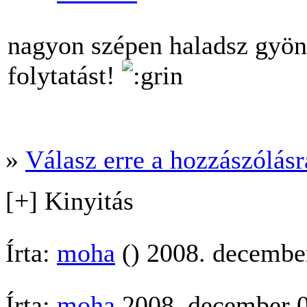
nagyon szépen haladsz gyön
folytatást!
»
Válasz erre a hozzászólásra
[+] Kinyitás
Írta:
moha
() 2008. decembe
Írta:
moha
2008. december 0