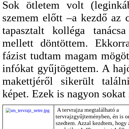
Sok ötletem volt (legink
szemem előtt –a kezdő az cs
tapasztalt kolléga tanács
mellett döntöttem. Ekkorr
fázist tudtam magam mögött
infókat gyűjtögettem. A haj
makettjéről sikerült talál
képet. Ezek is nagyon sokat 
A tervrajza megtalálható a
tervrajzgyűjteményben, én is 
szedtem. Azzal kezdtem, hogy 