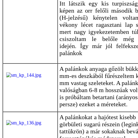
Itt látszik egy kis turpiszsá
képen az orr felőli második 
(H-jelzésű) kénytelen volt
vékony lécet ragasztani lap s
mert nagy igyekezetemben túl
csiszoltam le belőle még
idején. Így már jól felfeksz
palánkok
A palánkok anyaga gőzölt bükk
mm-es deszkából fűrészeltem k
mm vastag szeleteket. A palán
valóságban 6-8 m hosszúak vol
is próbáltam betartani (arányo
persze) ezeket a méreteket.
A palánkokat a hajótest kisebb
görbületi sugarú részein (legin
tattükrön) a már sokaknak bevá