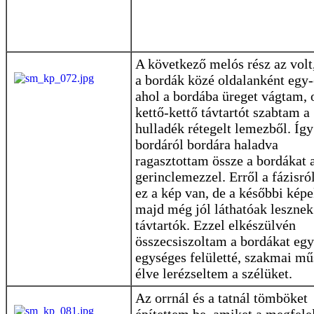
A következő melós rész az volt
a bordák közé oldalanként egy-
ahol a bordába üreget vágtam, 
kettő-kettő távtartót szabtam a
hulladék rétegelt lemezből. Így
bordáról bordára haladva
ragasztottam össze a bordákat 
gerinclemezzel. Erről a fázisró
ez a kép van, de a későbbi kép
majd még jól láthatóak lesznek
távtartók. Ezzel elkészülvén
összecsiszoltam a bordákat egy
egységes felületté, szakmai mű
élve lerézseltem a szélüket.
Az orrnál és a tatnál tömböket
építettem be, amiket a megfele