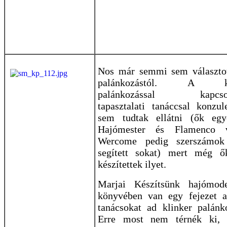
Nos már semmi sem választot
palánkozástól. A kl
palánkozással kapcsol
tapasztalati tanáccsal konzu
sem tudtak ellátni (ők egy
Hajómester és Flamenco v
Wercome pedig szerszámok
segített sokat) mert még 
készítettek ilyet.
Marjai Készítsünk hajómode
könyvében van egy fejezet a
tanácsokat ad klinker palánk
Erre most nem térnék ki,