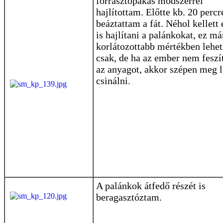
forrasztópákás módszerrel
hajlítottam. Előtte kb. 20 percr
beáztattam a fát. Néhol kellett 
is hajlítani a palánkokat, ez má
korlátozottabb mértékben lehe
csak, de ha az ember nem feszít
az anyagot, akkor szépen meg l
csinálni.
A palánkok átfedő részét is
beragasztóztam.