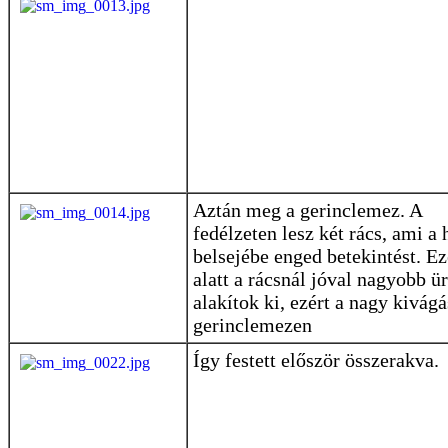
Aztán meg a gerinclemez. A
fedélzeten lesz két rács, ami a 
belsejébe enged betekintést. E
alatt a rácsnál jóval nagyobb ü
alakítok ki, ezért a nagy kivágá
gerinclemezen
Így festett először összerakva.