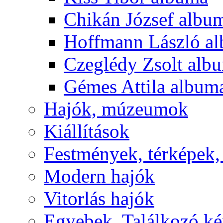
Chikán József albu
Hoffmann László a
Czeglédy Zsolt alb
Gémes Attila album
Hajók, múzeumok
Kiállítások
Festmények, térképek,
Modern hajók
Vitorlás hajók
Egyebek, Találkozó k