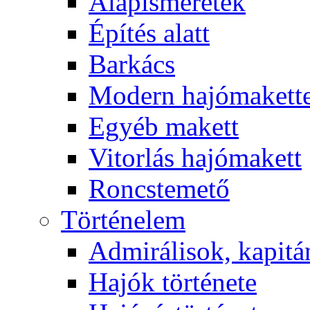
Alapismeretek
Építés alatt
Barkács
Modern hajómakett
Egyéb makett
Vitorlás hajómakett
Roncstemető
Történelem
Admirálisok, kapit
Hajók története