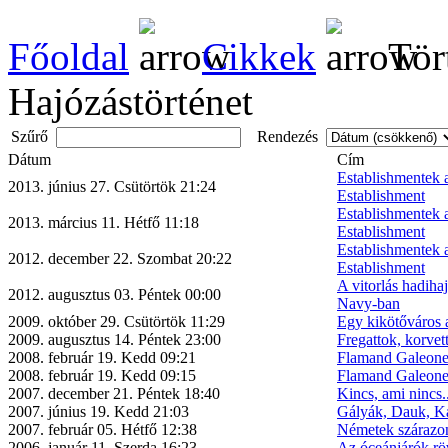
Főoldal
Cikkek
Tör
Hajózástörténet
Szűrő
Rendezés
Dátum
Cím
Establishmentek
2013. június 27. Csütörtök 21:24
Establishment
Establishmentek
2013. március 11. Hétfő 11:18
Establishment
Establishmentek 
2012. december 22. Szombat 20:22
Establishment
A vitorlás hadiha
2012. augusztus 03. Péntek 00:00
Navy-ban
2009. október 29. Csütörtök 11:29
Egy kikötőváros a
2009. augusztus 14. Péntek 23:00
Fregattok, korvet
2008. február 19. Kedd 09:21
Flamand Galeone 
2008. február 19. Kedd 09:15
Flamand Galeone 
2007. december 21. Péntek 18:40
Kincs, ami nincs..
2007. június 19. Kedd 21:03
Gályák, Dauk, Ka
2007. február 05. Hétfő 12:38
Németek szárazon
2006. január 11. Szerda 16:23
Az óceánjárók röv