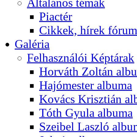
Általános témák
Piactér
Cikkek, hírek fóru
Galéria
Felhasználói Képtárak
Horváth Zoltán alb
Hajómester albuma
Kovács Krisztián a
Tóth Gyula albuma
Szeibel Laszló alb