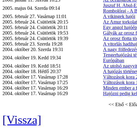
Juszuf H. Abul-E
2005. majus 04. Szerda 09:14
Rombolóraj - A B
2005. február 27. Vasárnap 11:01
A vikingek hajói
2005. február 24. Csütörtök 20:15
Az Amur torkolat
2005. február 24. Csütörtök 20:11
Egy angol hajóép
2005. február 24. Csütörtök 19:53
Gályák az orosz f
2005. február 24. Csütörtök 19:39
Az orosz flotta tö
2005. február 23. Szerda 19:28
A vitorlás hadihaj
2004. október 20. Szerda 19:31
A nagy fölfedezé
Tengerhajózási té
2004. október 19. Kedd 19:34
Európában
2004. október 19. Kedd 18:51
Az utolsó nagyvi
2004. október 18. Hétfő 20:37
A hajózás történe
2004. október 17. Vasárnap 17:28
Változások kora 
2004. október 17. Vasárnap 17:25
Változások kora 
2004. október 17. Vasárnap 16:29
Minden ember a f
2004. október 17. Vasárnap 16:29
Hajózni pedig kel
<< Első
< Elő
[Vissza]