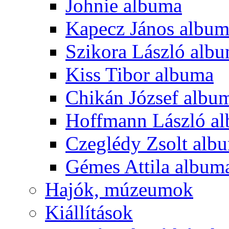
Johnie albuma
Kapecz János albu
Szikora László alb
Kiss Tibor albuma
Chikán József albu
Hoffmann László a
Czeglédy Zsolt alb
Gémes Attila album
Hajók, múzeumok
Kiállítások