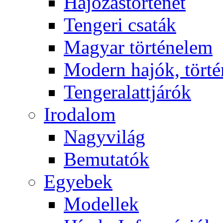
Hajózástörténet
Tengeri csaták
Magyar történelem
Modern hajók, törté
Tengeralattjárók
Irodalom
Nagyvilág
Bemutatók
Egyebek
Modellek