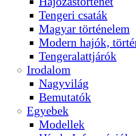
Hajózástörténet
Tengeri csaták
Magyar történelem
Modern hajók, törté
Tengeralattjárók
Irodalom
Nagyvilág
Bemutatók
Egyebek
Modellek