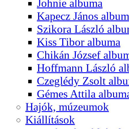
Johnie albuma
Kapecz János albu
Szikora László alb
Kiss Tibor albuma
Chikán József albu
Hoffmann László a
Czeglédy Zsolt alb
Gémes Attila album
Hajók, múzeumok
Kiállítások