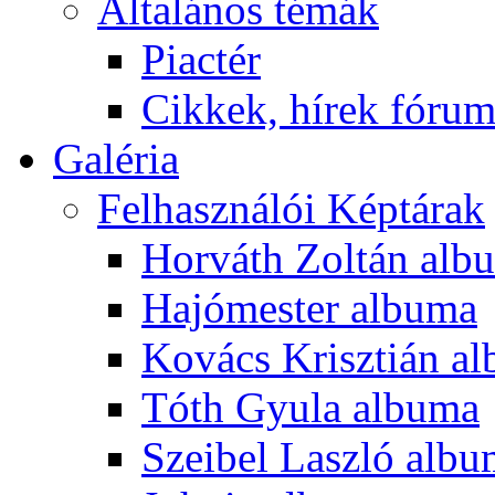
Általános témák
Piactér
Cikkek, hírek fóru
Galéria
Felhasználói Képtárak
Horváth Zoltán alb
Hajómester albuma
Kovács Krisztián a
Tóth Gyula albuma
Szeibel Laszló alb