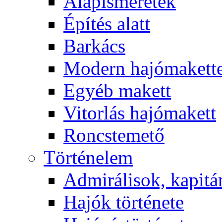
Alapismeretek
Építés alatt
Barkács
Modern hajómakett
Egyéb makett
Vitorlás hajómakett
Roncstemető
Történelem
Admirálisok, kapit
Hajók története