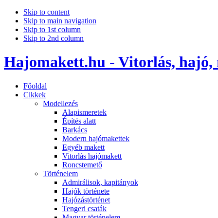
Skip to content
Skip to main navigation
Skip to 1st column
Skip to 2nd column
Hajomakett.hu - Vitorlás, hajó,
Főoldal
Cikkek
Modellezés
Alapismeretek
Építés alatt
Barkács
Modern hajómakettek
Egyéb makett
Vitorlás hajómakett
Roncstemető
Történelem
Admirálisok, kapitányok
Hajók története
Hajózástörténet
Tengeri csaták
Magyar történelem