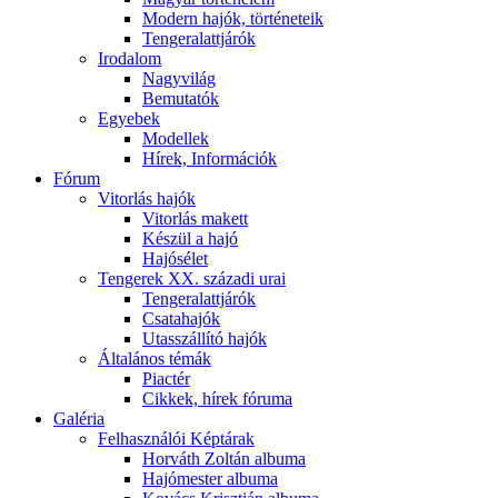
Modern hajók, történeteik
Tengeralattjárók
Irodalom
Nagyvilág
Bemutatók
Egyebek
Modellek
Hírek, Információk
Fórum
Vitorlás hajók
Vitorlás makett
Készül a hajó
Hajósélet
Tengerek XX. századi urai
Tengeralattjárók
Csatahajók
Utasszállító hajók
Általános témák
Piactér
Cikkek, hírek fóruma
Galéria
Felhasználói Képtárak
Horváth Zoltán albuma
Hajómester albuma