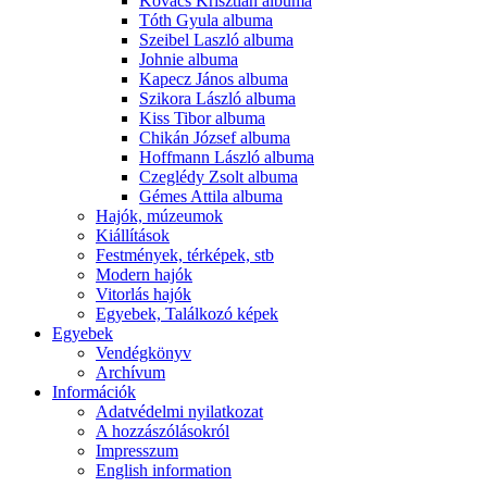
Kovács Krisztián albuma
Tóth Gyula albuma
Szeibel Laszló albuma
Johnie albuma
Kapecz János albuma
Szikora László albuma
Kiss Tibor albuma
Chikán József albuma
Hoffmann László albuma
Czeglédy Zsolt albuma
Gémes Attila albuma
Hajók, múzeumok
Kiállítások
Festmények, térképek, stb
Modern hajók
Vitorlás hajók
Egyebek, Találkozó képek
Egyebek
Vendégkönyv
Archívum
Információk
Adatvédelmi nyilatkozat
A hozzászólásokról
Impresszum
English information