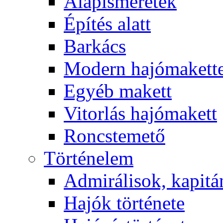
Alapismeretek
Építés alatt
Barkács
Modern hajómakett
Egyéb makett
Vitorlás hajómakett
Roncstemető
Történelem
Admirálisok, kapit
Hajók története