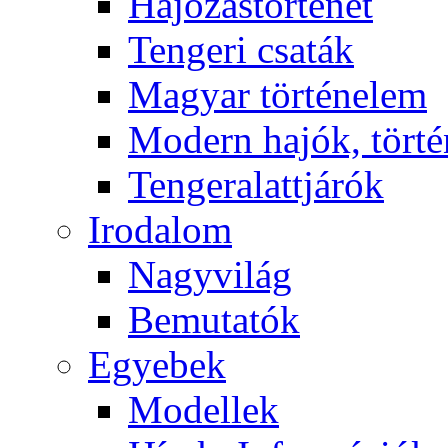
Hajózástörténet
Tengeri csaták
Magyar történelem
Modern hajók, törté
Tengeralattjárók
Irodalom
Nagyvilág
Bemutatók
Egyebek
Modellek