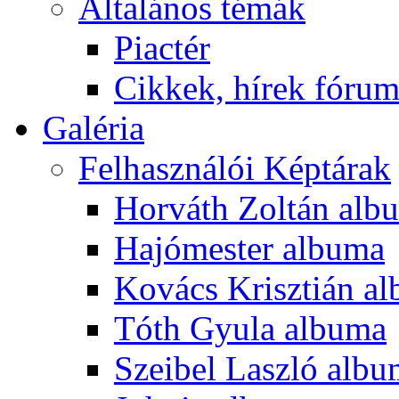
Általános témák
Piactér
Cikkek, hírek fóru
Galéria
Felhasználói Képtárak
Horváth Zoltán alb
Hajómester albuma
Kovács Krisztián a
Tóth Gyula albuma
Szeibel Laszló alb