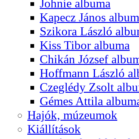
Johnie albuma
Kapecz János albu
Szikora László alb
Kiss Tibor albuma
Chikán József albu
Hoffmann László a
Czeglédy Zsolt alb
Gémes Attila album
Hajók, múzeumok
Kiállítások