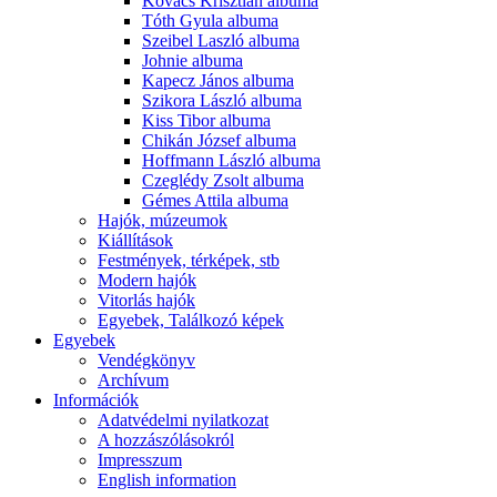
Kovács Krisztián albuma
Tóth Gyula albuma
Szeibel Laszló albuma
Johnie albuma
Kapecz János albuma
Szikora László albuma
Kiss Tibor albuma
Chikán József albuma
Hoffmann László albuma
Czeglédy Zsolt albuma
Gémes Attila albuma
Hajók, múzeumok
Kiállítások
Festmények, térképek, stb
Modern hajók
Vitorlás hajók
Egyebek, Találkozó képek
Egyebek
Vendégkönyv
Archívum
Információk
Adatvédelmi nyilatkozat
A hozzászólásokról
Impresszum
English information