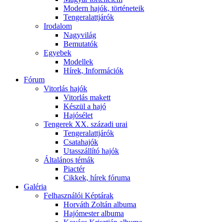
Modern hajók, történeteik
Tengeralattjárók
Irodalom
Nagyvilág
Bemutatók
Egyebek
Modellek
Hírek, Információk
Fórum
Vitorlás hajók
Vitorlás makett
Készül a hajó
Hajósélet
Tengerek XX. századi urai
Tengeralattjárók
Csatahajók
Utasszállító hajók
Általános témák
Piactér
Cikkek, hírek fóruma
Galéria
Felhasználói Képtárak
Horváth Zoltán albuma
Hajómester albuma