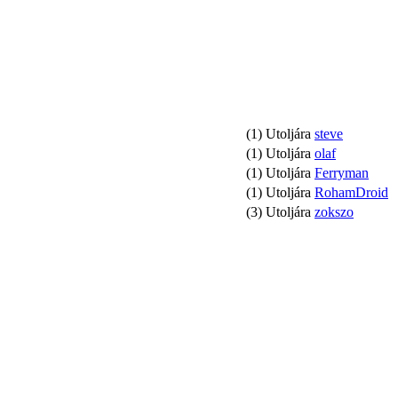
(1) Utoljára
steve
(1) Utoljára
olaf
(1) Utoljára
Ferryman
(1) Utoljára
RohamDroid
(3) Utoljára
zokszo