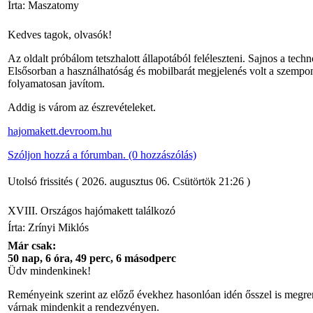
Peregrine
hajójának
Írta: Maszatomy
ismertetése.
Galley
Kedves tagok, olvasók!
A Peregrine
Galley
Az oldalt próbálom tetszhalott állapotából feléleszteni. Sajnos a techn
feljavított
Elsősorban a használhatóság és mobilbarát megjelenés volt a szempont
kittje
folyamatosan javítom.
Gatewaytől
Addig is várom az észrevételeket.
hajomakett.devroom.hu
Szóljon hozzá a fórumban. (0 hozzászólás)
Utolsó frissités ( 2026. augusztus 06. Csütörtök 21:26 )
XVIII. Országos hajómakett találkozó
Írta: Zrínyi Miklós
Már csak:
50 nap, 6 óra, 49 perc, 5 másodperc
Üdv mindenkinek!
Reményeink szerint az előző évekhez hasonlóan idén ősszel is megre
várnak mindenkit a rendezvényen.