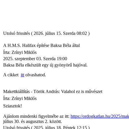
Utolsó frissités ( 2026. július 15. Szerda 08:02 )
A H.M.S. Halifax építése Baksa Béla által
Írta: Zrínyi Miklós
2025. szeptember 03. Szerda 19:00
Baksa Béla elkészült egy új gyönyörű hajóval.
A cikket
itt
olvashatod.
Makettkiállítás - Török András: Valahol ez is művészet
Írta: Zrínyi Miklós
Sziasztok!
Ajánlom mindenki figyelmébe az itt:
https://ordogkatlan.hu/2025/mak
július 30. és augusztus 2. között.
Utolsó frissités ( 2025. július 18. Péntek 12:15 )