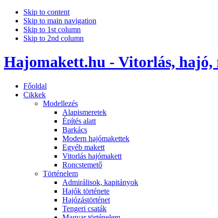
Skip to content
Skip to main navigation
Skip to 1st column
Skip to 2nd column
Hajomakett.hu - Vitorlás, hajó,
Főoldal
Cikkek
Modellezés
Alapismeretek
Építés alatt
Barkács
Modern hajómakettek
Egyéb makett
Vitorlás hajómakett
Roncstemető
Történelem
Admirálisok, kapitányok
Hajók története
Hajózástörténet
Tengeri csaták
Magyar történelem