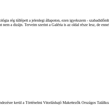
ológia rég túllépett a jelenlegi állapoton, ezen igyekszem - szabadidőmbe
 nem a dizájn. Terveim szerint a Galéria is az oldal része lesz, de en
ndezésre kerül a Történelmi Vitorláshajó Makettezők Országos Találkoz