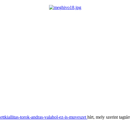
ettkiallitas-torok-andras-valahol-ez-is-muveszet
hírt, mely szerint tagtá