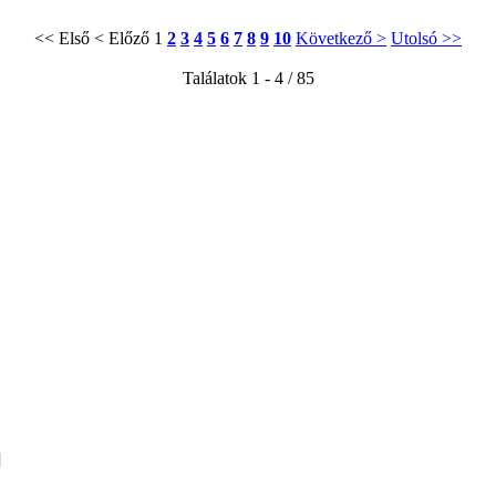
<< Első
< Előző
1
2
3
4
5
6
7
8
9
10
Következő >
Utolsó >>
Találatok 1 - 4 / 85
]