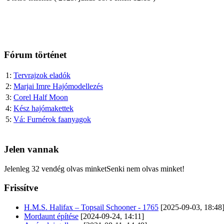
Fórum történet
1:
Tervrajzok eladók
2:
Marjai Imre Hajómodellezés
3:
Corel Half Moon
4:
Kész hajómakettek
5:
Vá: Furnérok faanyagok
Jelen vannak
Jelenleg 32 vendég olvas minketSenki nem olvas minket!
Frissítve
H.M.S. Halifax – Topsail Schooner - 1765
[2025-09-03, 18:48
Mordaunt építése
[2024-09-24, 14:11]