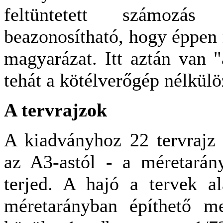
feltüntetett számozá
beazonosítható, hogy éppen 
magyarázat. Itt aztán van 
tehát a kötélverőgép nélkülö
A tervrajzok
A kiadványhoz 22 tervrajz 
az A3-astól - a méretarán
terjed. A hajó a tervek al
méretarányban építhető m