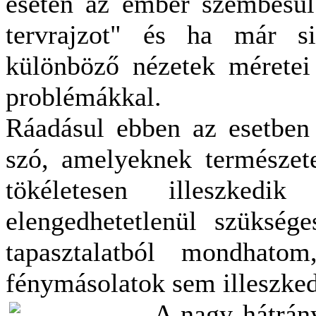
esetén az ember szembesül
tervrajzot" és ha már s
különböző nézetek mérete
problémákkal.
Ráadásul ebben az esetben 
szó, amelyeknek természet
tökéletesen illeszked
elengedhetetlenül szüksé
tapasztalatból mondhato
fénymásolatok sem illeszk
A nagy hátrán