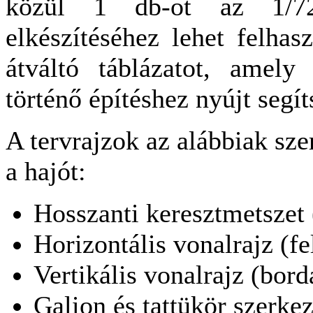
közül 1 db-ot az 1/72
elkészítéséhez lehet felhas
átváltó táblázatot, amely
történő építéshez nyújt segít
A tervrajzok az alábbiak sze
a hajót:
Hosszanti keresztmetszet 
Horizontális vonalrajz (fe
Vertikális vonalrajz (bord
Galion és tattükör szerkez