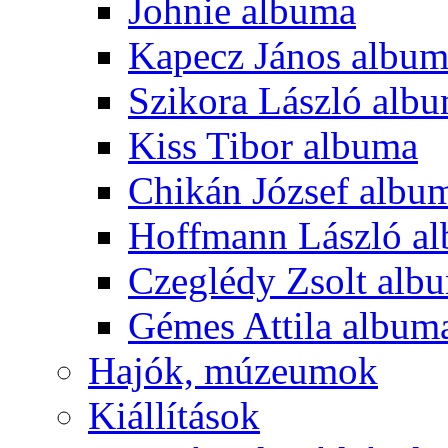
Johnie albuma
Kapecz János albu
Szikora László alb
Kiss Tibor albuma
Chikán József albu
Hoffmann László a
Czeglédy Zsolt alb
Gémes Attila album
Hajók, múzeumok
Kiállítások