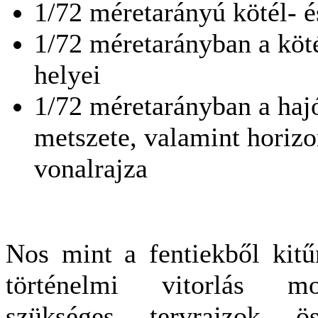
1/72 méretarányú kötél- és
1/72 méretarányban a kötél
helyei
1/72 méretarányban a hajó
metszete, valamint horizon
vonalrajza
Nos mint a fentiekből kitű
történelmi vitorlás mo
szükséges tervrajzok ös