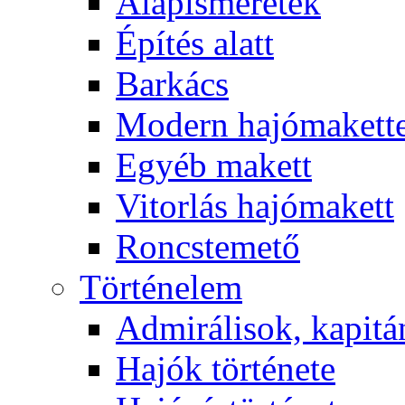
Alapismeretek
Építés alatt
Barkács
Modern hajómakett
Egyéb makett
Vitorlás hajómakett
Roncstemető
Történelem
Admirálisok, kapit
Hajók története