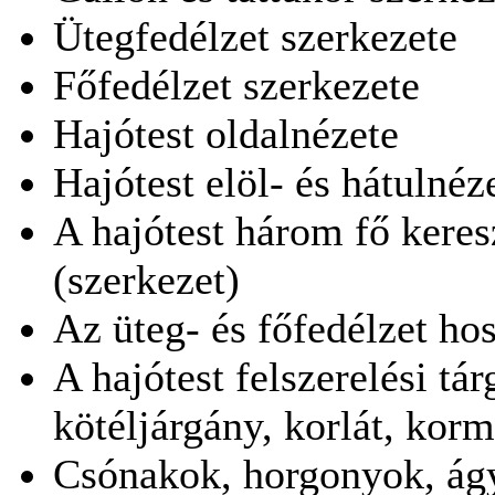
Ütegfedélzet szerkezete
Főfedélzet szerkezete
Hajótest oldalnézete
Hajótest elöl- és hátulnéz
A hajótest három fő keres
(szerkezet)
Az üteg- és főfedélzet ho
A hajótest felszerelési tá
kötéljárgány, korlát, korm
Csónakok, horgonyok, ág