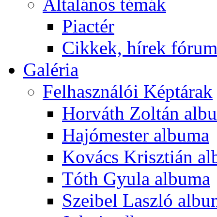
Általános témák
Piactér
Cikkek, hírek fóru
Galéria
Felhasználói Képtárak
Horváth Zoltán alb
Hajómester albuma
Kovács Krisztián a
Tóth Gyula albuma
Szeibel Laszló alb