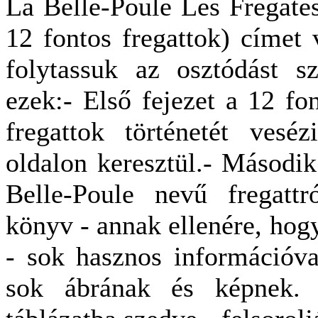
La Belle-Poule Les Fregate
12 fontos fregattok) címet 
folytassuk az osztódást sz
ezek:- Első fejezet a 12 fo
fregattok történetét vesé
oldalon keresztül.- Második
Belle-Poule nevű fregattr
könyv - annak ellenére, hog
- sok hasznos információva
sok ábrának és képnek. 