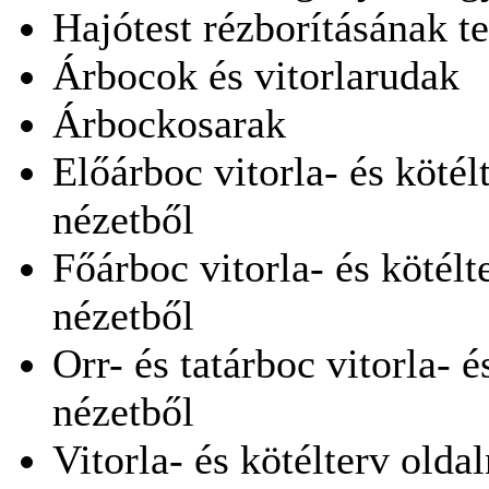
Hajótest rézborításának t
Árbocok és vitorlarudak
Árbockosarak
Előárboc vitorla- és kötél
nézetből
Főárboc vitorla- és kötélt
nézetből
Orr- és tatárboc vitorla- 
nézetből
Vitorla- és kötélterv olda