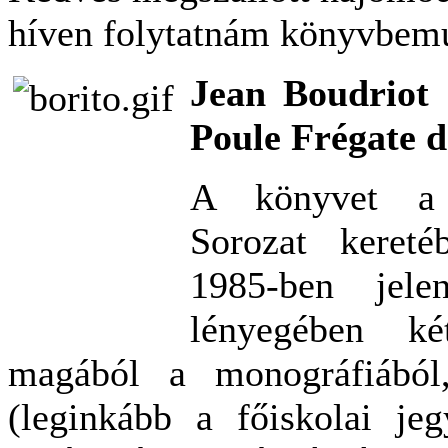
híven folytatnám könyvbemu
Jean Boudriot 
Poule Frégate 
A könyvet a F
Sorozat keret
1985-ben jele
lényegében ké
magából a monográfiából
(leginkább a főiskolai jeg