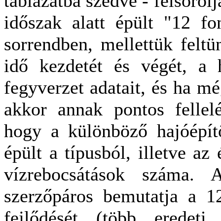
táblázatba szedve - felsorol
időszak alatt épült "12 fon
sorrendben, mellettük feltün
idő kezdetét és végét, a 
fegyverzet adatait, és ha még
akkor annak pontos fellelé
hogy a különböző hajóépí
épült a típusból, illetve az
vízrebocsátások száma. 
szerzőpáros bemutatja a 12
fejlődését (több eredeti 