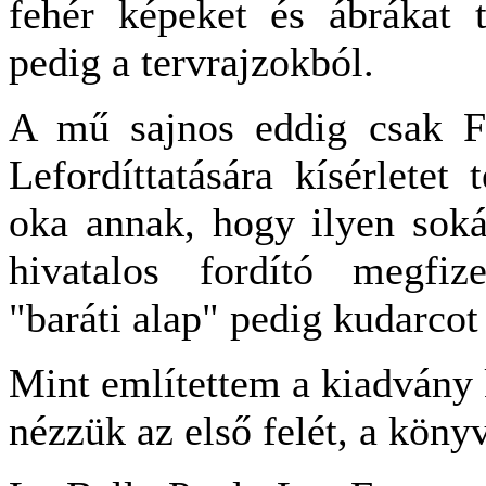
fehér képeket és ábrákat 
pedig a tervrajzokból.
A mű sajnos eddig csak Fr
Lefordíttatására kísérletet
oka annak, hogy ilyen soká
hivatalos fordító megfize
"baráti alap" pedig kudarcot 
Mint említettem a kiadvány k
nézzük az első felét, a könyv