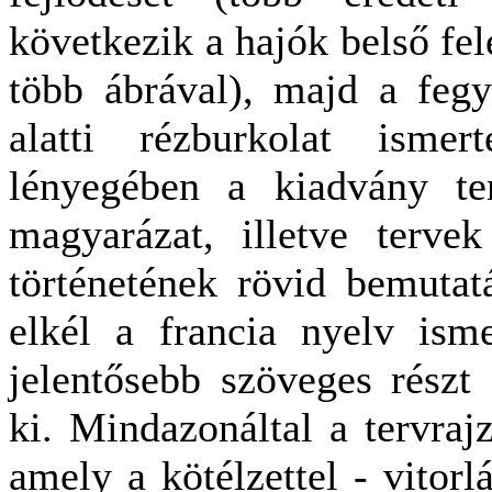
következik a hajók belső fel
több ábrával), majd a fegy
alatti rézburkolat ismer
lényegében a kiadvány ter
magyarázat, illetve terve
történetének rövid bemutat
elkél a francia nyelv isme
jelentősebb szöveges részt 
ki. Mindazonáltal a tervrajz
amely a kötélzettel - vitorlá