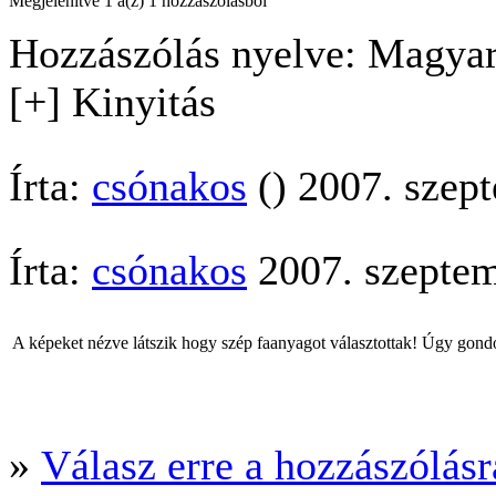
Megjelenítve 1 a(z) 1 hozzászólásból
Hozzászólás nyelve: Magyar
[+] Kinyitás
Írta:
csónakos
() 2007. szep
Írta:
csónakos
2007. szeptem
A képeket nézve látszik hogy szép faanyagot választottak! Úgy gondo
»
Válasz erre a hozzászólásra