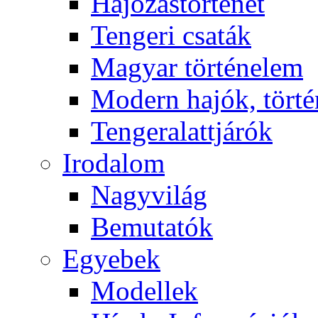
Hajózástörténet
Tengeri csaták
Magyar történelem
Modern hajók, törté
Tengeralattjárók
Irodalom
Nagyvilág
Bemutatók
Egyebek
Modellek