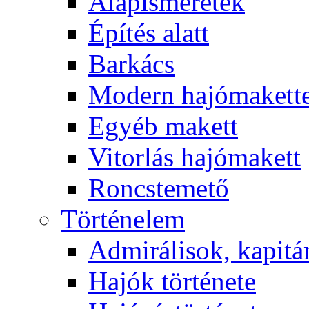
Alapismeretek
Építés alatt
Barkács
Modern hajómakett
Egyéb makett
Vitorlás hajómakett
Roncstemető
Történelem
Admirálisok, kapit
Hajók története