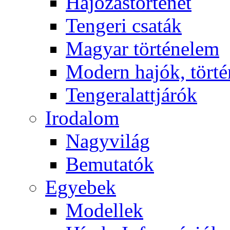
Hajózástörténet
Tengeri csaták
Magyar történelem
Modern hajók, törté
Tengeralattjárók
Irodalom
Nagyvilág
Bemutatók
Egyebek
Modellek