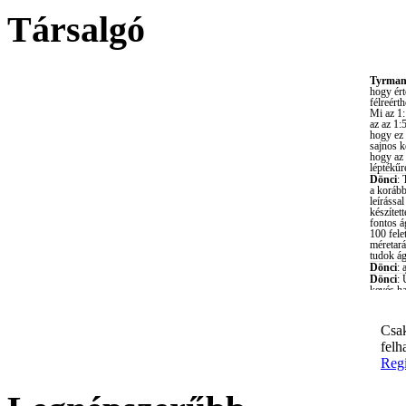
Társalgó
Csak
felh
Regi