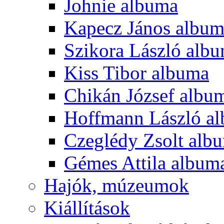
Johnie albuma
Kapecz János albu
Szikora László alb
Kiss Tibor albuma
Chikán József albu
Hoffmann László a
Czeglédy Zsolt alb
Gémes Attila album
Hajók, múzeumok
Kiállítások