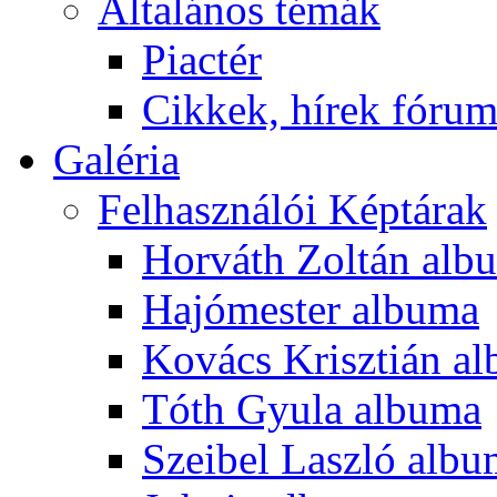
Általános témák
Piactér
Cikkek, hírek fóru
Galéria
Felhasználói Képtárak
Horváth Zoltán alb
Hajómester albuma
Kovács Krisztián a
Tóth Gyula albuma
Szeibel Laszló alb