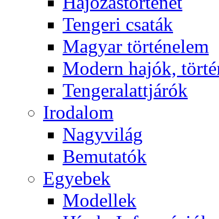
Hajózástörténet
Tengeri csaták
Magyar történelem
Modern hajók, törté
Tengeralattjárók
Irodalom
Nagyvilág
Bemutatók
Egyebek
Modellek