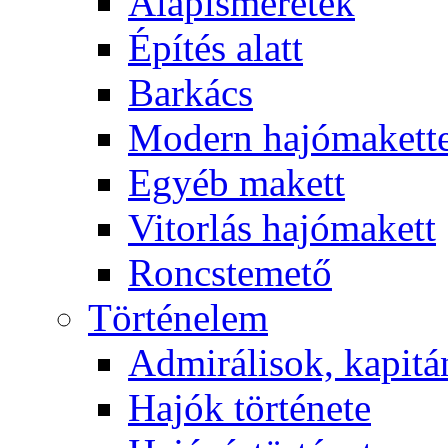
Alapismeretek
Építés alatt
Barkács
Modern hajómakett
Egyéb makett
Vitorlás hajómakett
Roncstemető
Történelem
Admirálisok, kapit
Hajók története