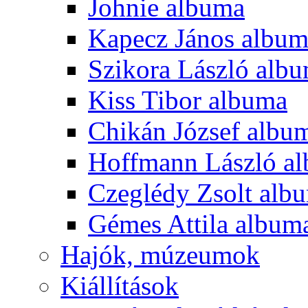
Johnie albuma
Kapecz János albu
Szikora László alb
Kiss Tibor albuma
Chikán József albu
Hoffmann László a
Czeglédy Zsolt alb
Gémes Attila album
Hajók, múzeumok
Kiállítások