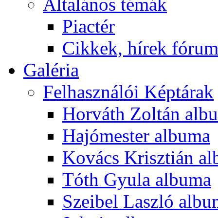
Általános témák
Piactér
Cikkek, hírek fóru
Galéria
Felhasználói Képtárak
Horváth Zoltán alb
Hajómester albuma
Kovács Krisztián a
Tóth Gyula albuma
Szeibel Laszló alb