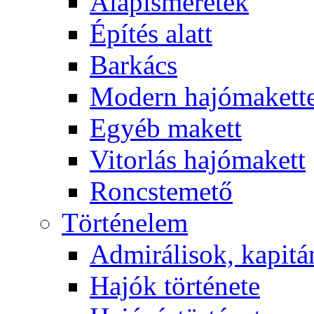
Alapismeretek
Építés alatt
Barkács
Modern hajómakett
Egyéb makett
Vitorlás hajómakett
Roncstemető
Történelem
Admirálisok, kapit
Hajók története