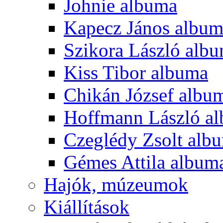
Johnie albuma
Kapecz János albu
Szikora László alb
Kiss Tibor albuma
Chikán József albu
Hoffmann László a
Czeglédy Zsolt alb
Gémes Attila album
Hajók, múzeumok
Kiállítások