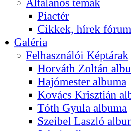
Általános témák
Piactér
Cikkek, hírek fóru
Galéria
Felhasználói Képtárak
Horváth Zoltán alb
Hajómester albuma
Kovács Krisztián a
Tóth Gyula albuma
Szeibel Laszló alb