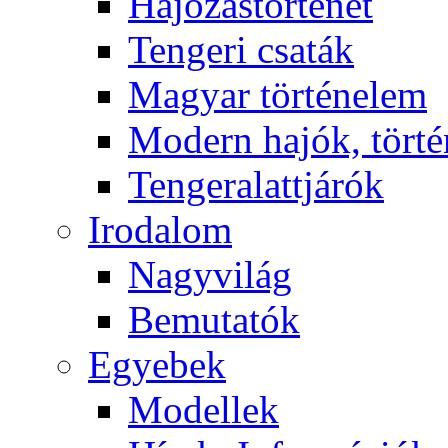
Hajózástörténet
Tengeri csaták
Magyar történelem
Modern hajók, törté
Tengeralattjárók
Irodalom
Nagyvilág
Bemutatók
Egyebek
Modellek