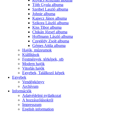
Kovács Krisztián albuma
Tóth Gyula albuma
Szeibel Laszló albuma
Johnie albuma
Kapecz János albuma
Szikora László albuma
Kiss Tibor albuma
Chikán József albuma
Hoffmann László albuma
Czeglédy Zsolt albuma
Gémes Attila albuma
Hajók, múzeumok
Kiállítások
Festmények, térképek, stb
Modern hajók
Vitorlás hajók
Egyebek, Találkozó képek
Egyebek
Vendégkönyv
Archívum
Információk
Adatvédelmi nyilatkozat
A hozzászólásokról
Impresszum
English information