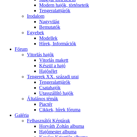
Modern hajók, történeteik
Tengeralattjárók
Irodalom
Nagyvilág
Bemutatók
Egyebek
Modellek
Hírek, Információk
Fórum
Vitorlás hajók
Vitorlás makett
Készül a hajó
Hajósélet
Tengerek XX. századi urai
Tengeralattjárók
Csatahajók
Utasszállító hajók
Általános témák
Piactér
Cikkek, hírek fóruma
Galéria
Felhasználói Képtárak
Horváth Zoltán albuma
Hajómester albuma