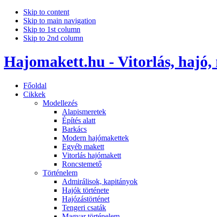
Skip to content
Skip to main navigation
Skip to 1st column
Skip to 2nd column
Hajomakett.hu - Vitorlás, hajó,
Főoldal
Cikkek
Modellezés
Alapismeretek
Építés alatt
Barkács
Modern hajómakettek
Egyéb makett
Vitorlás hajómakett
Roncstemető
Történelem
Admirálisok, kapitányok
Hajók története
Hajózástörténet
Tengeri csaták
Magyar történelem