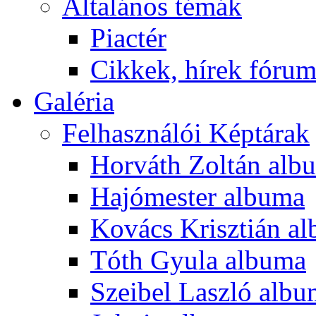
Általános témák
Piactér
Cikkek, hírek fóru
Galéria
Felhasználói Képtárak
Horváth Zoltán alb
Hajómester albuma
Kovács Krisztián a
Tóth Gyula albuma
Szeibel Laszló alb