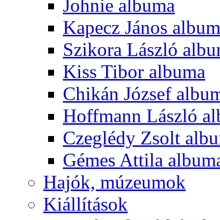
Johnie albuma
Kapecz János albu
Szikora László alb
Kiss Tibor albuma
Chikán József albu
Hoffmann László a
Czeglédy Zsolt alb
Gémes Attila album
Hajók, múzeumok
Kiállítások