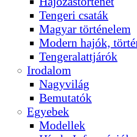
Hajózástörténet
Tengeri csaták
Magyar történelem
Modern hajók, törté
Tengeralattjárók
Irodalom
Nagyvilág
Bemutatók
Egyebek
Modellek