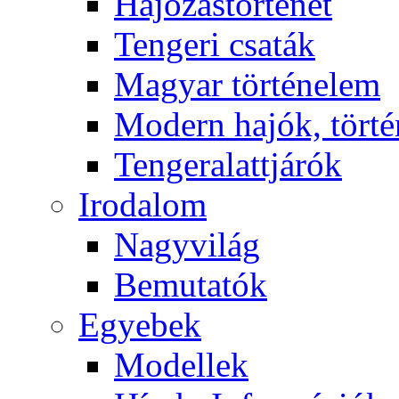
Hajózástörténet
Tengeri csaták
Magyar történelem
Modern hajók, törté
Tengeralattjárók
Irodalom
Nagyvilág
Bemutatók
Egyebek
Modellek