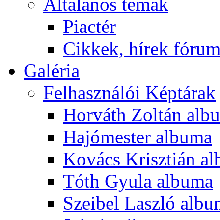
Általános témák
Piactér
Cikkek, hírek fóru
Galéria
Felhasználói Képtárak
Horváth Zoltán alb
Hajómester albuma
Kovács Krisztián a
Tóth Gyula albuma
Szeibel Laszló alb