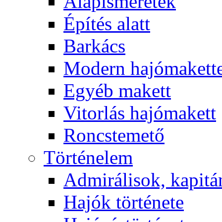
Alapismeretek
Építés alatt
Barkács
Modern hajómakett
Egyéb makett
Vitorlás hajómakett
Roncstemető
Történelem
Admirálisok, kapit
Hajók története