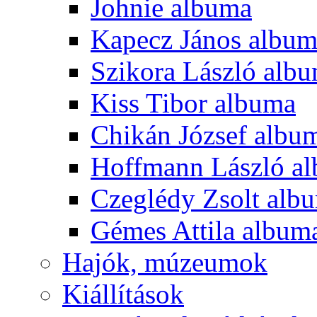
Johnie albuma
Kapecz János albu
Szikora László alb
Kiss Tibor albuma
Chikán József albu
Hoffmann László a
Czeglédy Zsolt alb
Gémes Attila album
Hajók, múzeumok
Kiállítások