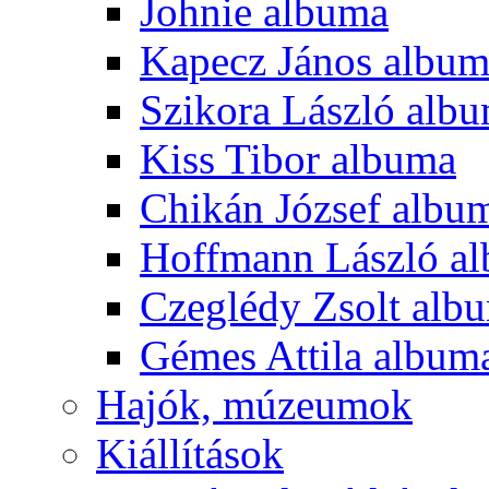
Johnie albuma
Kapecz János albu
Szikora László alb
Kiss Tibor albuma
Chikán József albu
Hoffmann László a
Czeglédy Zsolt alb
Gémes Attila album
Hajók, múzeumok
Kiállítások