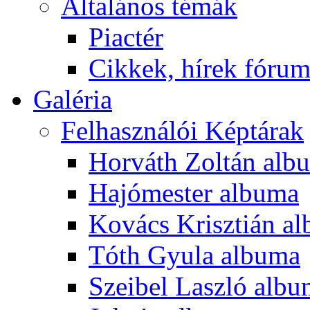
Általános témák
Piactér
Cikkek, hírek fóru
Galéria
Felhasználói Képtárak
Horváth Zoltán alb
Hajómester albuma
Kovács Krisztián a
Tóth Gyula albuma
Szeibel Laszló alb