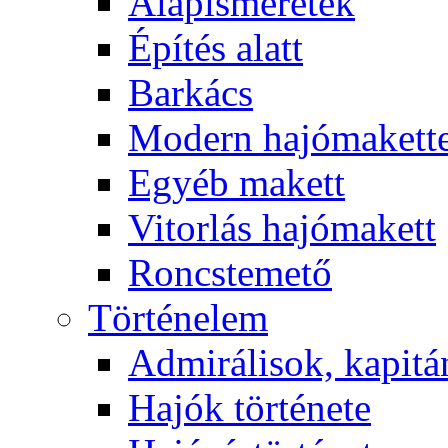
Alapismeretek
Építés alatt
Barkács
Modern hajómakett
Egyéb makett
Vitorlás hajómakett
Roncstemető
Történelem
Admirálisok, kapit
Hajók története