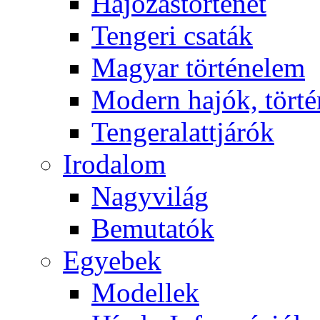
Hajózástörténet
Tengeri csaták
Magyar történelem
Modern hajók, törté
Tengeralattjárók
Irodalom
Nagyvilág
Bemutatók
Egyebek
Modellek