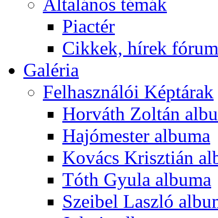
Általános témák
Piactér
Cikkek, hírek fóru
Galéria
Felhasználói Képtárak
Horváth Zoltán alb
Hajómester albuma
Kovács Krisztián a
Tóth Gyula albuma
Szeibel Laszló alb