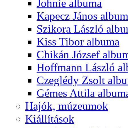
Johnie albuma
Kapecz János albu
Szikora László alb
Kiss Tibor albuma
Chikán József albu
Hoffmann László a
Czeglédy Zsolt alb
Gémes Attila album
Hajók, múzeumok
Kiállítások