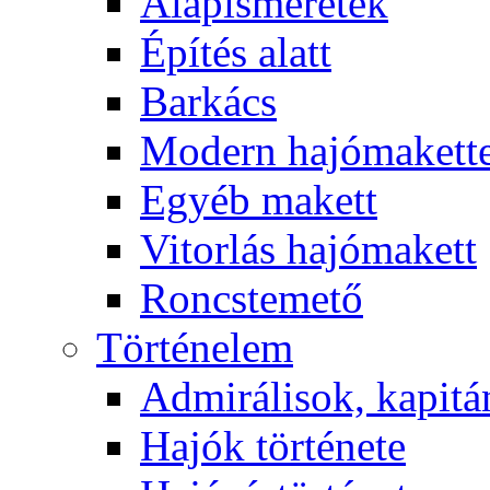
Alapismeretek
Építés alatt
Barkács
Modern hajómakett
Egyéb makett
Vitorlás hajómakett
Roncstemető
Történelem
Admirálisok, kapit
Hajók története