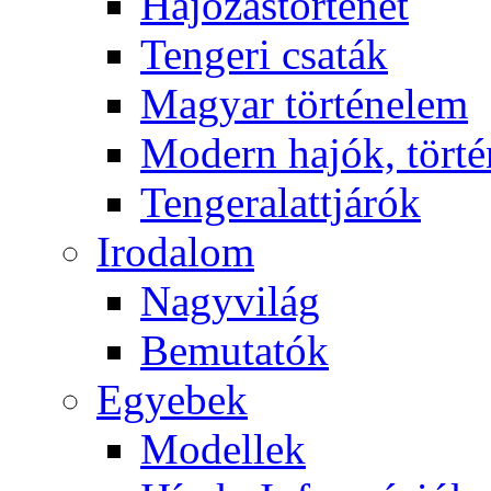
Hajózástörténet
Tengeri csaták
Magyar történelem
Modern hajók, törté
Tengeralattjárók
Irodalom
Nagyvilág
Bemutatók
Egyebek
Modellek