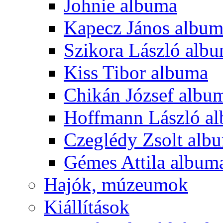
Johnie albuma
Kapecz János albu
Szikora László alb
Kiss Tibor albuma
Chikán József albu
Hoffmann László a
Czeglédy Zsolt alb
Gémes Attila album
Hajók, múzeumok
Kiállítások