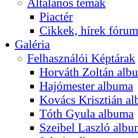
Általános témák
Piactér
Cikkek, hírek fóru
Galéria
Felhasználói Képtárak
Horváth Zoltán alb
Hajómester albuma
Kovács Krisztián a
Tóth Gyula albuma
Szeibel Laszló alb