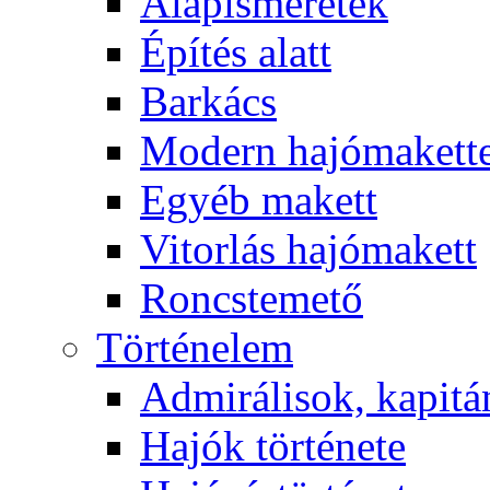
Alapismeretek
Építés alatt
Barkács
Modern hajómakett
Egyéb makett
Vitorlás hajómakett
Roncstemető
Történelem
Admirálisok, kapit
Hajók története