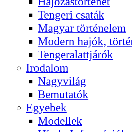
Hajózástörténet
Tengeri csaták
Magyar történelem
Modern hajók, törté
Tengeralattjárók
Irodalom
Nagyvilág
Bemutatók
Egyebek
Modellek