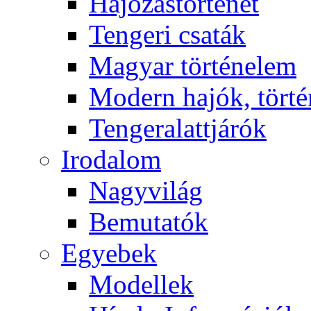
Hajózástörténet
Tengeri csaták
Magyar történelem
Modern hajók, törté
Tengeralattjárók
Irodalom
Nagyvilág
Bemutatók
Egyebek
Modellek