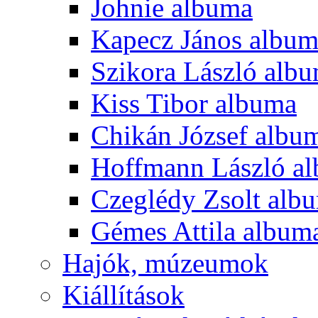
Johnie albuma
Kapecz János albu
Szikora László alb
Kiss Tibor albuma
Chikán József albu
Hoffmann László a
Czeglédy Zsolt alb
Gémes Attila album
Hajók, múzeumok
Kiállítások