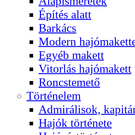
Alapismeretek
Építés alatt
Barkács
Modern hajómakett
Egyéb makett
Vitorlás hajómakett
Roncstemető
Történelem
Admirálisok, kapit
Hajók története