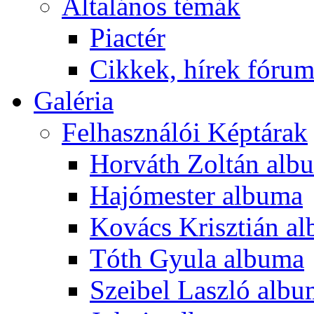
Általános témák
Piactér
Cikkek, hírek fóru
Galéria
Felhasználói Képtárak
Horváth Zoltán alb
Hajómester albuma
Kovács Krisztián a
Tóth Gyula albuma
Szeibel Laszló alb