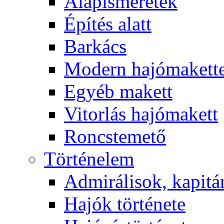
Alapismeretek
Építés alatt
Barkács
Modern hajómakett
Egyéb makett
Vitorlás hajómakett
Roncstemető
Történelem
Admirálisok, kapit
Hajók története