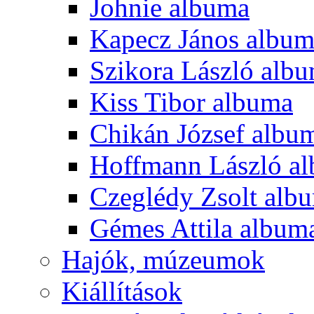
Johnie albuma
Kapecz János albu
Szikora László alb
Kiss Tibor albuma
Chikán József albu
Hoffmann László a
Czeglédy Zsolt alb
Gémes Attila album
Hajók, múzeumok
Kiállítások