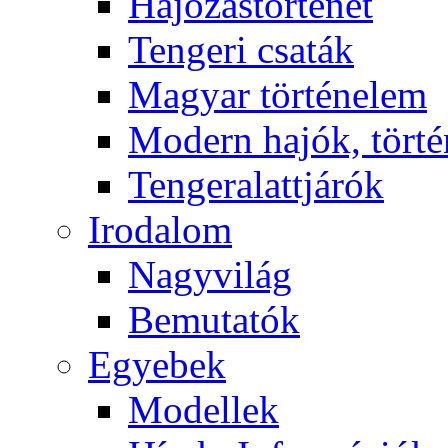
Hajózástörténet
Tengeri csaták
Magyar történelem
Modern hajók, törté
Tengeralattjárók
Irodalom
Nagyvilág
Bemutatók
Egyebek
Modellek