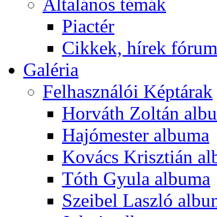
Általános témák
Piactér
Cikkek, hírek fóru
Galéria
Felhasználói Képtárak
Horváth Zoltán alb
Hajómester albuma
Kovács Krisztián a
Tóth Gyula albuma
Szeibel Laszló alb