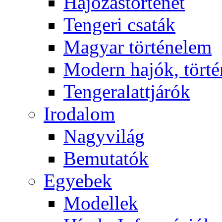
Hajózástörténet
Tengeri csaták
Magyar történelem
Modern hajók, törté
Tengeralattjárók
Irodalom
Nagyvilág
Bemutatók
Egyebek
Modellek