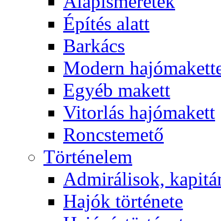
Alapismeretek
Építés alatt
Barkács
Modern hajómakett
Egyéb makett
Vitorlás hajómakett
Roncstemető
Történelem
Admirálisok, kapit
Hajók története