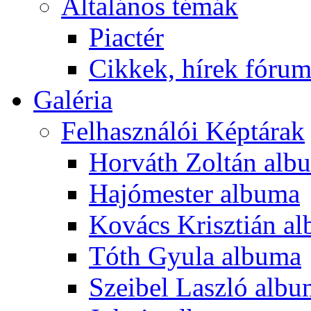
Általános témák
Piactér
Cikkek, hírek fóru
Galéria
Felhasználói Képtárak
Horváth Zoltán alb
Hajómester albuma
Kovács Krisztián a
Tóth Gyula albuma
Szeibel Laszló alb