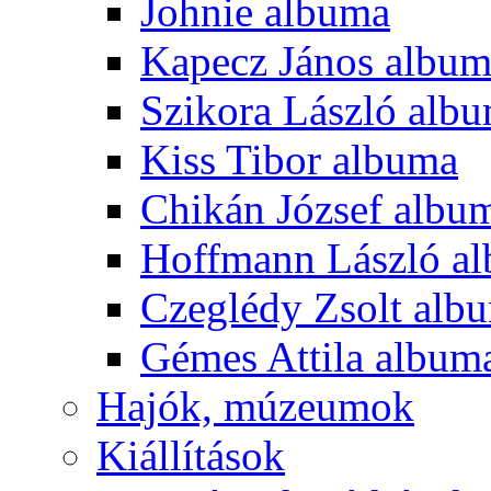
Johnie albuma
Kapecz János albu
Szikora László alb
Kiss Tibor albuma
Chikán József albu
Hoffmann László a
Czeglédy Zsolt alb
Gémes Attila album
Hajók, múzeumok
Kiállítások