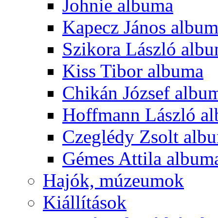
Johnie albuma
Kapecz János albu
Szikora László alb
Kiss Tibor albuma
Chikán József albu
Hoffmann László a
Czeglédy Zsolt alb
Gémes Attila album
Hajók, múzeumok
Kiállítások