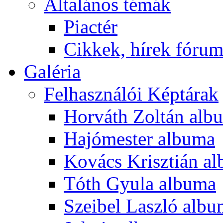
Általános témák
Piactér
Cikkek, hírek fóru
Galéria
Felhasználói Képtárak
Horváth Zoltán alb
Hajómester albuma
Kovács Krisztián a
Tóth Gyula albuma
Szeibel Laszló alb