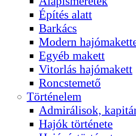
Alapismeretek
Építés alatt
Barkács
Modern hajómakett
Egyéb makett
Vitorlás hajómakett
Roncstemető
Történelem
Admirálisok, kapit
Hajók története