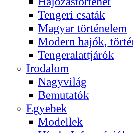
Hajózástörténet
Tengeri csaták
Magyar történelem
Modern hajók, törté
Tengeralattjárók
Irodalom
Nagyvilág
Bemutatók
Egyebek
Modellek