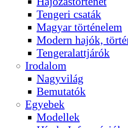
Hajózástörténet
Tengeri csaták
Magyar történelem
Modern hajók, törté
Tengeralattjárók
Irodalom
Nagyvilág
Bemutatók
Egyebek
Modellek