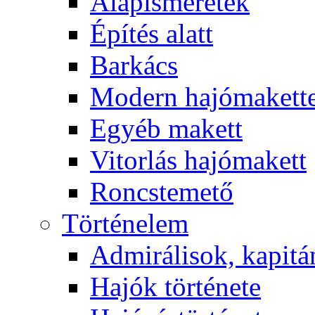
Alapismeretek
Építés alatt
Barkács
Modern hajómakett
Egyéb makett
Vitorlás hajómakett
Roncstemető
Történelem
Admirálisok, kapit
Hajók története