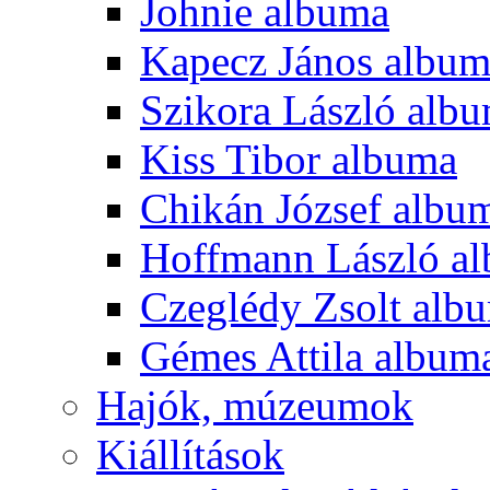
Johnie albuma
Kapecz János albu
Szikora László alb
Kiss Tibor albuma
Chikán József albu
Hoffmann László a
Czeglédy Zsolt alb
Gémes Attila album
Hajók, múzeumok
Kiállítások