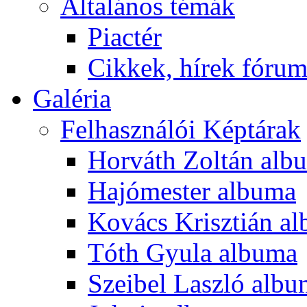
Általános témák
Piactér
Cikkek, hírek fóru
Galéria
Felhasználói Képtárak
Horváth Zoltán alb
Hajómester albuma
Kovács Krisztián a
Tóth Gyula albuma
Szeibel Laszló alb