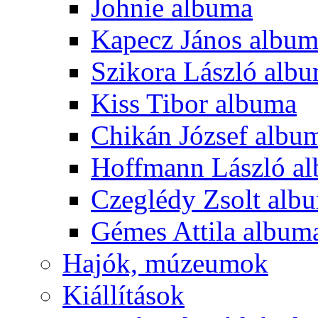
Johnie albuma
Kapecz János albu
Szikora László alb
Kiss Tibor albuma
Chikán József albu
Hoffmann László a
Czeglédy Zsolt alb
Gémes Attila album
Hajók, múzeumok
Kiállítások