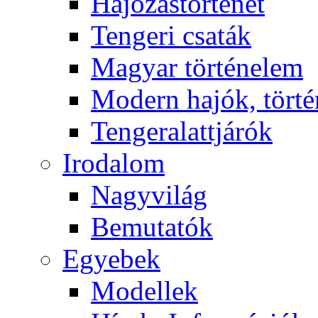
Hajózástörténet
Tengeri csaták
Magyar történelem
Modern hajók, törté
Tengeralattjárók
Irodalom
Nagyvilág
Bemutatók
Egyebek
Modellek