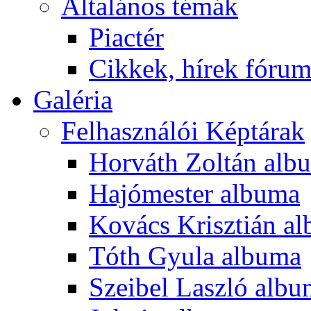
Általános témák
Piactér
Cikkek, hírek fóru
Galéria
Felhasználói Képtárak
Horváth Zoltán alb
Hajómester albuma
Kovács Krisztián a
Tóth Gyula albuma
Szeibel Laszló alb