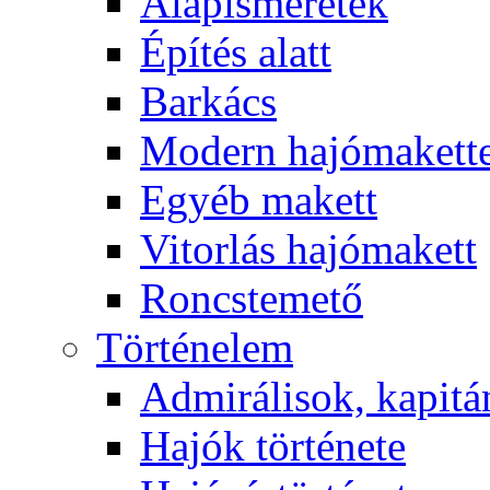
Alapismeretek
Építés alatt
Barkács
Modern hajómakett
Egyéb makett
Vitorlás hajómakett
Roncstemető
Történelem
Admirálisok, kapit
Hajók története